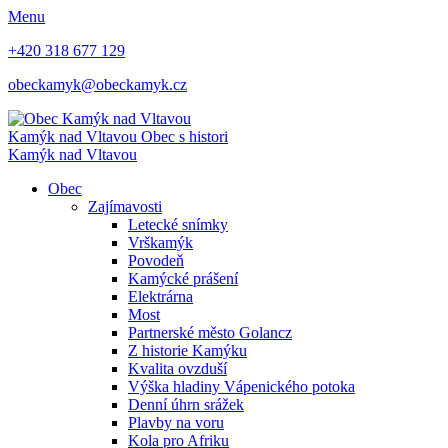
Menu
+420 318 677 129
obeckamyk@obeckamyk.cz
Kamýk nad Vltavou
Obec s histori
Kamýk nad Vltavou
Obec
Zajímavosti
Letecké snímky
Vrškamýk
Povodeň
Kamýcké prášení
Elektrárna
Most
Partnerské město Golancz
Z historie Kamýku
Kvalita ovzduší
Výška hladiny Vápenického potoka
Denní úhrn srážek
Plavby na voru
Kola pro Afriku