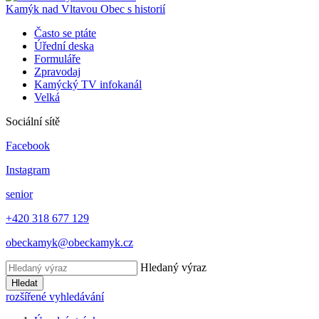
Kamýk nad Vltavou
Obec s historií
Často se ptáte
Úřední deska
Formuláře
Zpravodaj
Kamýcký TV infokanál
Velká
Sociální sítě
Facebook
Instagram
senior
+420 318 677 129
obeckamyk@obeckamyk.cz
Hledaný výraz
Hledat
rozšířené vyhledávání