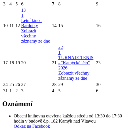
3
4
5
6
7
8
9
13
1
Letní kino -
10
11
12
Bardotky
14
15
16
Zobrazit
všechny
záznamy ze dne
22
1
TURNAJE TENIS
17
18
19
20
21
- "Kamýcké léto"
23
2026
Zobrazit všechny
záznamy ze dne
24
25
26
27
28
29
30
31
1
2
3
4
5
6
Oznámení
Obecní knihovna otevřena každou středu od 13:30 do 17:30
hodin v budově č.p. 182 Kamýk nad Vltavou
Odkaz na Facebook