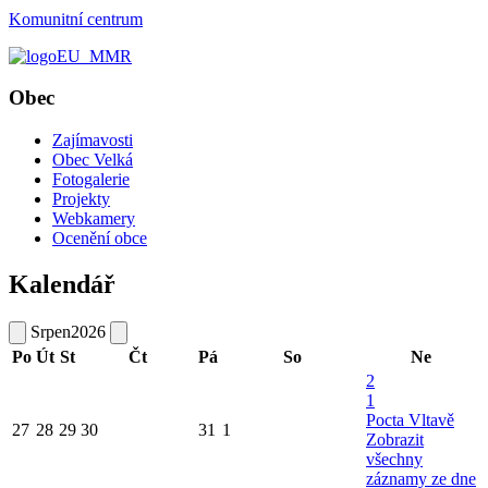
Komunitní centrum
Obec
Zajímavosti
Obec Velká
Fotogalerie
Projekty
Webkamery
Ocenění obce
Kalendář
Srpen
2026
Po
Út
St
Čt
Pá
So
Ne
2
1
Pocta Vltavě
27
28
29
30
31
1
Zobrazit
všechny
záznamy ze dne