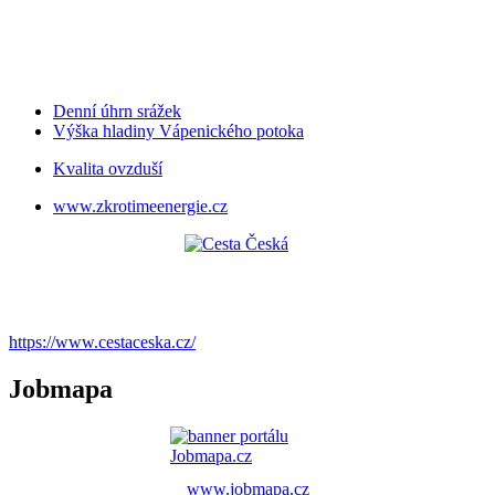
Denní úhrn srážek
Výška hladiny Vápenického potoka
Kvalita ovzduší
www.zkrotimeenergie.cz
https://www.cestaceska.cz/
Jobmapa
www.jobmapa.cz