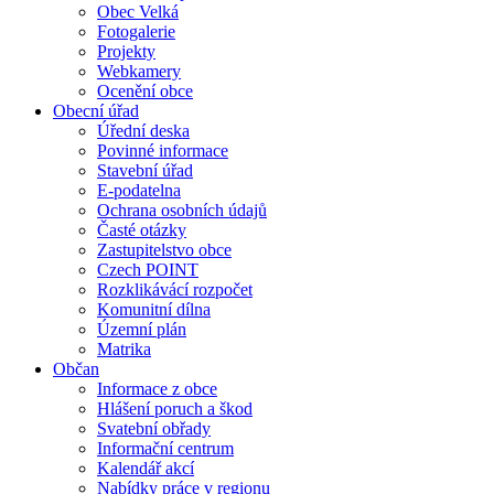
Obec Velká
Fotogalerie
Projekty
Webkamery
Ocenění obce
Obecní úřad
Úřední deska
Povinné informace
Stavební úřad
E-podatelna
Ochrana osobních údajů
Časté otázky
Zastupitelstvo obce
Czech POINT
Rozklikávácí rozpočet
Komunitní dílna
Územní plán
Matrika
Občan
Informace z obce
Hlášení poruch a škod
Svatební obřady
Informační centrum
Kalendář akcí
Nabídky práce v regionu