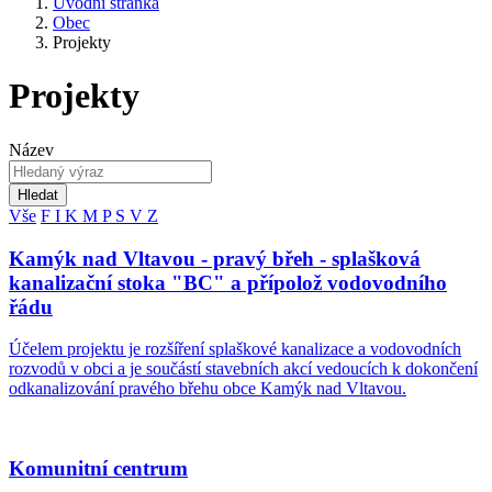
Úvodní stránka
Obec
Projekty
Projekty
Název
Hledat
Vše
F
I
K
M
P
S
V
Z
Kamýk nad Vltavou - pravý břeh - splašková
kanalizační stoka "BC" a přípolož vodovodního
řádu
Účelem projektu je rozšíření splaškové kanalizace a vodovodních
rozvodů v obci a je součástí stavebních akcí vedoucích k dokončení
odkanalizování pravého břehu obce Kamýk nad Vltavou.
Komunitní centrum