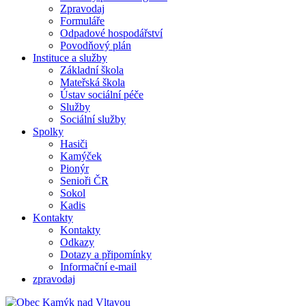
Zpravodaj
Formuláře
Odpadové hospodářství
Povodňový plán
Instituce a služby
Základní škola
Mateřská škola
Ústav sociální péče
Služby
Sociální služby
Spolky
Hasiči
Kamýček
Pionýr
Senioři ČR
Sokol
Kadis
Kontakty
Kontakty
Odkazy
Dotazy a připomínky
Informační e-mail
zpravodaj