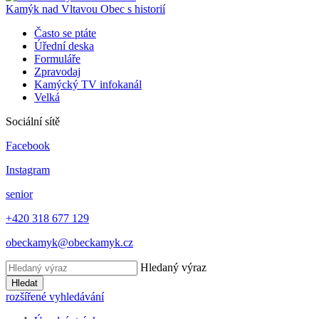
Kamýk nad Vltavou
Obec s historií
Často se ptáte
Úřední deska
Formuláře
Zpravodaj
Kamýcký TV infokanál
Velká
Sociální sítě
Facebook
Instagram
senior
+420 318 677 129
obeckamyk@obeckamyk.cz
Hledaný výraz
Hledat
rozšířené vyhledávání