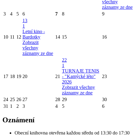
všechny
záznamy ze dne
3
4
5
6
7
8
9
13
1
Letní kino -
10
11
12
Bardotky
14
15
16
Zobrazit
všechny
záznamy ze dne
22
1
TURNAJE TENIS
17
18
19
20
21
- "Kamýcké léto"
23
2026
Zobrazit všechny
záznamy ze dne
24
25
26
27
28
29
30
31
1
2
3
4
5
6
Oznámení
Obecní knihovna otevřena každou středu od 13:30 do 17:30