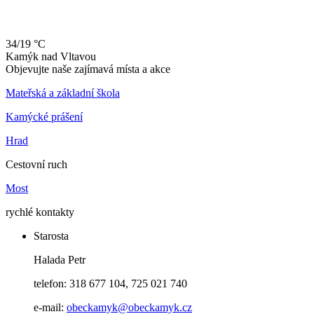
34/19 °C
Kamýk
nad
Vltavou
Objevujte naše zajímavá místa a akce
Mateřská a základní škola
Kamýcké prášení
Hrad
Cestovní ruch
Most
rychlé kontakty
Starosta
Halada Petr
telefon: 318 677 104, 725 021 740
e-mail:
obeckamyk@obeckamyk.cz