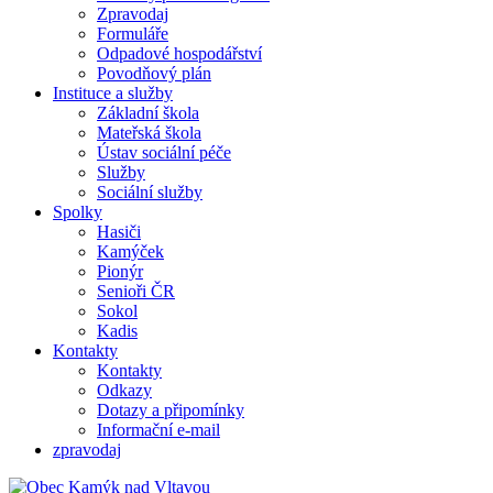
Zpravodaj
Formuláře
Odpadové hospodářství
Povodňový plán
Instituce a služby
Základní škola
Mateřská škola
Ústav sociální péče
Služby
Sociální služby
Spolky
Hasiči
Kamýček
Pionýr
Senioři ČR
Sokol
Kadis
Kontakty
Kontakty
Odkazy
Dotazy a připomínky
Informační e-mail
zpravodaj