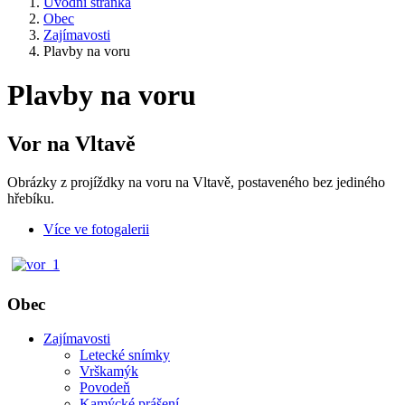
Úvodní stránka
Obec
Zajímavosti
Plavby na voru
Plavby na voru
Vor na Vltavě
Obrázky z projíždky na voru na Vltavě, postaveného bez jediného
hřebíku.
Více ve fotogalerii
Obec
Zajímavosti
Letecké snímky
Vrškamýk
Povodeň
Kamýcké prášení