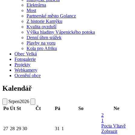
Elektrárna
Most
Partnerské město Golancz
Z historie Kamýku
Kvalita ovzduší
Výška hladiny Vápenického potoka
Denní úhrn srážek
Plavby na voru
Kola pro Afriku
Obec Velká
Fotogalerie
Projekty
Webkamery
Ocenění obce
Kalendář
Srpen
2026
Po
Út
St
Čt
Pá
So
Ne
2
1
Pocta Vltavě
27
28
29
30
31
1
Zobrazit