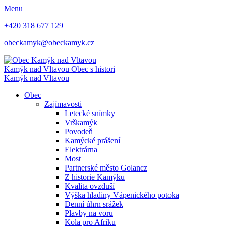
Menu
+420 318 677 129
obeckamyk@obeckamyk.cz
Kamýk nad Vltavou
Obec s histori
Kamýk nad Vltavou
Obec
Zajímavosti
Letecké snímky
Vrškamýk
Povodeň
Kamýcké prášení
Elektrárna
Most
Partnerské město Golancz
Z historie Kamýku
Kvalita ovzduší
Výška hladiny Vápenického potoka
Denní úhrn srážek
Plavby na voru
Kola pro Afriku