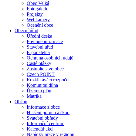
Obec Velká
Fotogalerie
Projekty
Webkamery
Ocenění obce
Obecní úřad
Úřední deska
Povinné informace
Stavební úřad
E-podatelna
Ochrana osobních údajů
Časté otázky
Zastupitelstvo obce
Czech POINT
Rozklikávácí rozpočet
Komunitní dílna
Územní plán
Matrika
Občan
Informace z obce
Hlášení poruch a škod
Svatební obřady
Informační centrum
Kalendář akcí
Nabídky práce v regionu