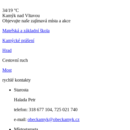
34/19 °C
Kamýk
nad
Vltavou
Objevujte naše zajímavá místa a akce
Mateřská a základní škola
Kamýcké prášení
Hrad
Cestovní ruch
Most
rychlé kontakty
Starosta
Halada Petr
telefon: 318 677 104, 725 021 740
e-mail:
obeckamyk@obeckamyk.cz
Místostarosta