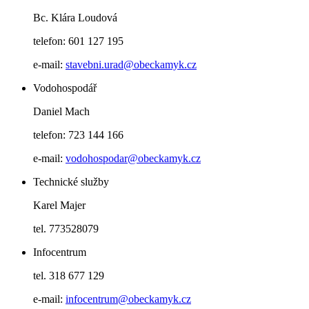
Bc. Klára Loudová
telefon: 601 127 195
e-mail:
stavebni.urad@obeckamyk.cz
Vodohospodář
Daniel Mach
telefon: 723 144 166
e-mail:
vodohospodar@obeckamyk.cz
Technické služby
Karel Majer
tel. 773528079
Infocentrum
tel. 318 677 129
e-mail:
infocentrum@obeckamyk.cz