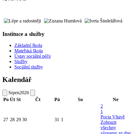
Instituce a služby
Základní škola
Mateřská škola
Ústav sociální péče
Služby
Sociální služby
Kalendář
Srpen
2026
Po
Út
St
Čt
Pá
So
Ne
2
1
Pocta Vltavě
27
28
29
30
31
1
Zobrazit
všechny
záznamy ze dne