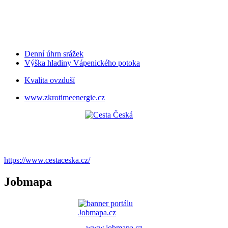
Denní úhrn srážek
Výška hladiny Vápenického potoka
Kvalita ovzduší
www.zkrotimeenergie.cz
https://www.cestaceska.cz/
Jobmapa
www.jobmapa.cz