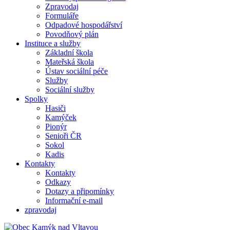
Zpravodaj
Formuláře
Odpadové hospodářství
Povodňový plán
Instituce a služby
Základní škola
Mateřská škola
Ústav sociální péče
Služby
Sociální služby
Spolky
Hasiči
Kamýček
Pionýr
Senioři ČR
Sokol
Kadis
Kontakty
Kontakty
Odkazy
Dotazy a připomínky
Informační e-mail
zpravodaj