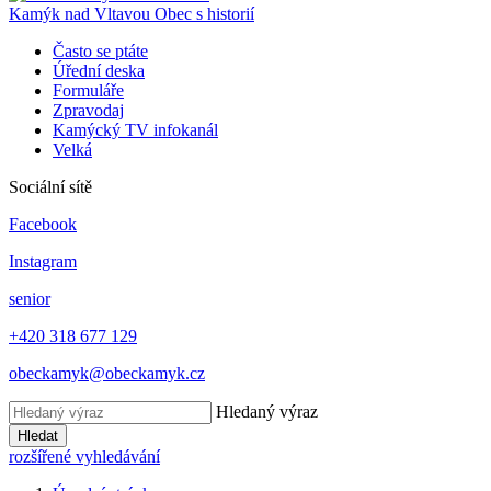
Kamýk nad Vltavou
Obec s historií
Často se ptáte
Úřední deska
Formuláře
Zpravodaj
Kamýcký TV infokanál
Velká
Sociální sítě
Facebook
Instagram
senior
+420 318 677 129
obeckamyk@obeckamyk.cz
Hledaný výraz
Hledat
rozšířené vyhledávání