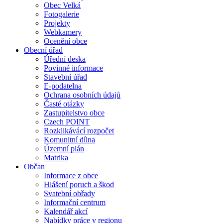
Obec Velká
Fotogalerie
Projekty
Webkamery
Ocenění obce
Obecní úřad
Úřední deska
Povinné informace
Stavební úřad
E-podatelna
Ochrana osobních údajů
Časté otázky
Zastupitelstvo obce
Czech POINT
Rozklikávácí rozpočet
Komunitní dílna
Územní plán
Matrika
Občan
Informace z obce
Hlášení poruch a škod
Svatební obřady
Informační centrum
Kalendář akcí
Nabídky práce v regionu