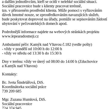
a dalším jednotlivcům, kteří se ocitli v nelehké sociální situaci.
Sociální pracovnice bude s klienty pracovat terénně,
tzn. v přirozeném prostřední klienta. Může pomoci s vyřizováním
dávek hmotné nouze, se zprostředkováním navazujících služeb,
bude poskytovat doprovod na úřady, pomůže se sepisováním žádostí
ubytování v pečovatelských domech apod.
Podrobnější informace najdete na webových stránkách projektu
www.lepearadostneji.cz
Ambulantní péče: Kamýk nad Vltavou č.182 (vedle pošty)
- vždy v pondělí od 10:00 h do 12:00 h
- vždy ve středu od 13:30 h do 15:30 h
Dny v terénu: vždy ve úterý od 08:00 do 14:00 h (Zduchovice
a Kamýk nad Vltavou)
Kontakty:
Bc. Iveta Šindelářová, DiS.
Koordinátorka sociální práce
739 209 685
Mgr. Zuzana Humlová, DiS.
Sociální pracovnice
724 374 945