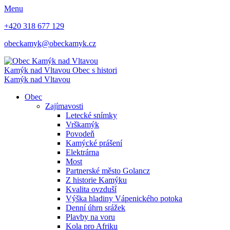
Menu
+420 318 677 129
obeckamyk@obeckamyk.cz
Kamýk nad Vltavou
Obec s histori
Kamýk nad Vltavou
Obec
Zajímavosti
Letecké snímky
Vrškamýk
Povodeň
Kamýcké prášení
Elektrárna
Most
Partnerské město Golancz
Z historie Kamýku
Kvalita ovzduší
Výška hladiny Vápenického potoka
Denní úhrn srážek
Plavby na voru
Kola pro Afriku