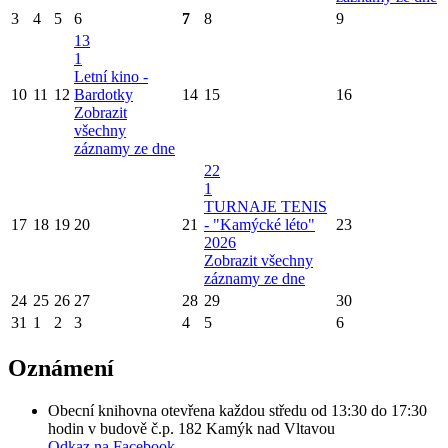
3
4
5
6
7
8
9
13
1
Letní kino -
10
11
12
Bardotky
14
15
16
Zobrazit
všechny
záznamy ze dne
22
1
TURNAJE TENIS
17
18
19
20
21
- "Kamýcké léto"
23
2026
Zobrazit všechny
záznamy ze dne
24
25
26
27
28
29
30
31
1
2
3
4
5
6
Oznámení
Obecní knihovna otevřena každou středu od 13:30 do 17:30
hodin v budově č.p. 182 Kamýk nad Vltavou
Odkaz na Facebook