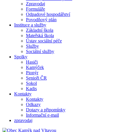
Zpravodaj
Formuláře
Odpadové hospodářství
Povodňový plán
Instituce a služby
Základní škola
Mateřská škola
Ústav sociální péče
Služby
Sociální služby
Spolky
Hasiči
Kamýček
Pionýr
Senioři ČR
Sokol
Kadis
Kontakty
Kontakty
Odkazy
Dotazy a připomínky
Informační e-mail
zpravodaj