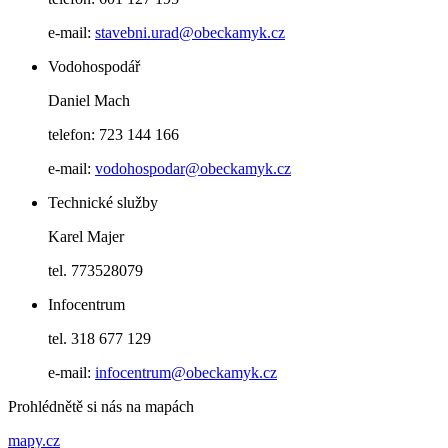
e-mail:
stavebni.urad@obeckamyk.cz
Vodohospodář
Daniel Mach
telefon: 723 144 166
e-mail:
vodohospodar@obeckamyk.cz
Technické služby
Karel Majer
tel. 773528079
Infocentrum
tel. 318 677 129
e-mail:
infocentrum@obeckamyk.cz
Prohlédnětě si nás na mapách
mapy.cz