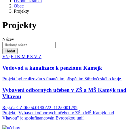
Úvodní stránka
Obec
Projekty
Projekty
Název
Hledat
Vše
F
I
K
M
P
S
V
Z
Vodovod a kanalizace k penzionu Kamejk
Projekt byl realizován s finančním přispěním Středočeského kraje.
Vybavení odborných učeben v ZŠ a MŠ Kamýk nad
Vltavou
Reg.č.: CZ.06.04.01/00/22_112/0001295
Projekt „Vybavení odborných učeben v ZŠ a MŠ Kamýk nad
Vltavou" je spolufinancován Evropskou unií.