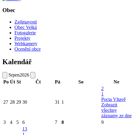
Obec
Zajímavosti
Obec Velká
Fotogalerie
Projekty
Webkamery
Ocenění obce
Kalendář
Srpen
2026
Po
Út
St
Čt
Pá
So
Ne
2
1
Pocta Vltavě
27
28
29
30
31
1
Zobrazit
všechny
záznamy ze dne
3
4
5
6
7
8
9
13
1