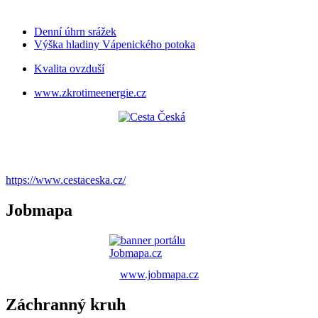
Denní úhrn srážek
Výška hladiny Vápenického potoka
Kvalita ovzduší
www.zkrotimeenergie.cz
https://www.cestaceska.cz/
Jobmapa
www.jobmapa.cz
Záchranný kruh