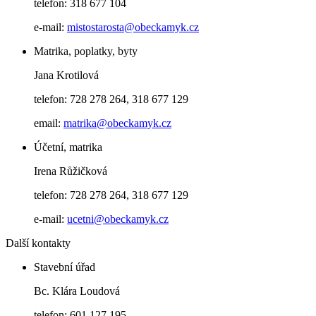
telefon: 318 677 104
e-mail:
mistostarosta@obeckamyk.cz
Matrika, poplatky, byty
Jana Krotilová
telefon: 728 278 264, 318 677 129
email:
matrika@obeckamyk.cz
Účetní, matrika
Irena Růžičková
telefon: 728 278 264, 318 677 129
e-mail:
ucetni@obeckamyk.cz
Další kontakty
Stavební úřad
Bc. Klára Loudová
telefon: 601 127 195