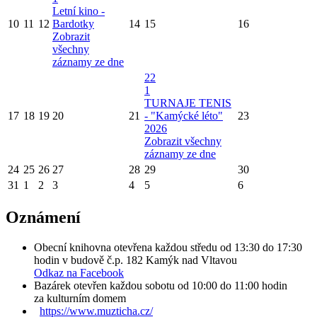
Letní kino -
10
11
12
Bardotky
14
15
16
Zobrazit
všechny
záznamy ze dne
22
1
TURNAJE TENIS
17
18
19
20
21
- "Kamýcké léto"
23
2026
Zobrazit všechny
záznamy ze dne
24
25
26
27
28
29
30
31
1
2
3
4
5
6
Oznámení
Obecní knihovna otevřena každou středu od 13:30 do 17:30
hodin v budově č.p. 182 Kamýk nad Vltavou
Odkaz na Facebook
Bazárek otevřen každou sobotu od 10:00 do 11:00 hodin
za kulturním domem
https://www.muzticha.cz/