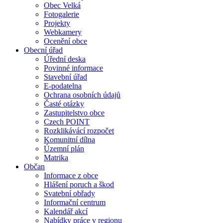
Obec Velká
Fotogalerie
Projekty
Webkamery
Ocenění obce
Obecní úřad
Úřední deska
Povinné informace
Stavební úřad
E-podatelna
Ochrana osobních údajů
Časté otázky
Zastupitelstvo obce
Czech POINT
Rozklikávácí rozpočet
Komunitní dílna
Územní plán
Matrika
Občan
Informace z obce
Hlášení poruch a škod
Svatební obřady
Informační centrum
Kalendář akcí
Nabídky práce v regionu