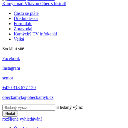
Kamýk nad Vltavou
Obec s historií
Často se ptáte
Úřední deska
Formuláře
Zpravodaj
Kamýcký TV infokanál
Velká
Sociální sítě
Facebook
Instagram
senior
+420 318 677 129
obeckamyk@obeckamyk.cz
Hledaný výraz
Hledat
rozšířené vyhledávání