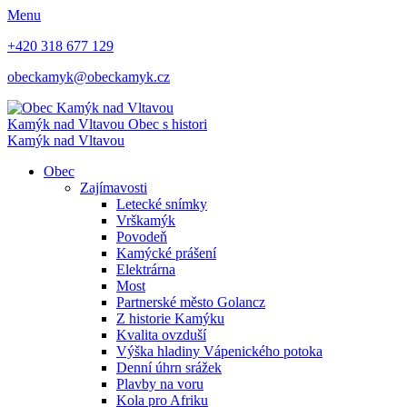
Menu
+420 318 677 129
obeckamyk@obeckamyk.cz
Kamýk nad Vltavou
Obec s histori
Kamýk nad Vltavou
Obec
Zajímavosti
Letecké snímky
Vrškamýk
Povodeň
Kamýcké prášení
Elektrárna
Most
Partnerské město Golancz
Z historie Kamýku
Kvalita ovzduší
Výška hladiny Vápenického potoka
Denní úhrn srážek
Plavby na voru
Kola pro Afriku