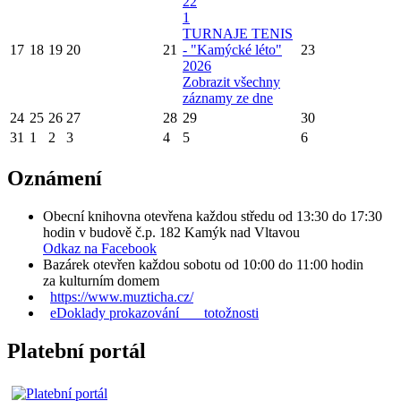
22
1
TURNAJE TENIS
17
18
19
20
21
- "Kamýcké léto"
23
2026
Zobrazit všechny
záznamy ze dne
24
25
26
27
28
29
30
31
1
2
3
4
5
6
Oznámení
Obecní knihovna otevřena každou středu od 13:30 do 17:30
hodin v budově č.p. 182 Kamýk nad Vltavou
Odkaz na Facebook
Bazárek otevřen každou sobotu od 10:00 do 11:00 hodin
za kulturním domem
https://www.muzticha.cz/
eDoklady prokazování totožnosti
Platební portál