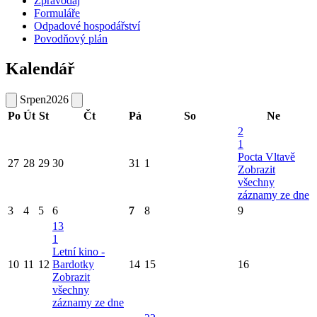
Zpravodaj
Formuláře
Odpadové hospodářství
Povodňový plán
Kalendář
Srpen
2026
Po
Út
St
Čt
Pá
So
Ne
2
1
Pocta Vltavě
27
28
29
30
31
1
Zobrazit
všechny
záznamy ze dne
3
4
5
6
7
8
9
13
1
Letní kino -
10
11
12
Bardotky
14
15
16
Zobrazit
všechny
záznamy ze dne