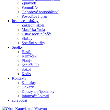
Zpravodaj
Formuláře
Odpadové hospodářství
Povodňový plán
Instituce a služby
Základní škola
Mateřská škola
Ústav sociální péče
Služby
Sociální služby
Spolky
Hasiči
Kamýček
Pionýr
Senioři ČR
Sokol
Kadis
Kontakty
Kontakty
Odkazy
Dotazy a připomínky
Informační e-mail
zpravodaj