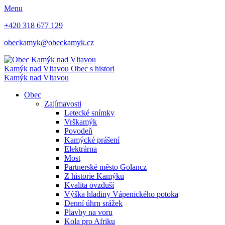
Menu
+420 318 677 129
obeckamyk@obeckamyk.cz
Kamýk nad Vltavou
Obec s histori
Kamýk nad Vltavou
Obec
Zajímavosti
Letecké snímky
Vrškamýk
Povodeň
Kamýcké prášení
Elektrárna
Most
Partnerské město Golancz
Z historie Kamýku
Kvalita ovzduší
Výška hladiny Vápenického potoka
Denní úhrn srážek
Plavby na voru
Kola pro Afriku