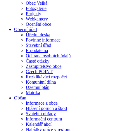
Obec Velká
Fotogalerie
Projekty
Webkamery
Ocenění obce
Obecní úřad
Úřední deska
Povinné informace
Stavební úřad
E-podatelna
Ochrana osobních údajů
Časté otázky
Zastupitelstvo obce
Czech POINT
Rozklikávácí rozpočet
Komunitní dílna
Územní plán
Matrika
Občan
Informace z obce
Hlášení poruch a škod
Svatební obřady
Informační centrum
Kalendář akcí
Nabídky práce v regionu