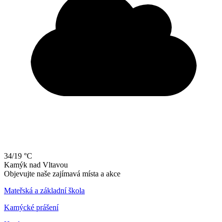
34/19 °C
Kamýk
nad
Vltavou
Objevujte naše zajímavá místa a akce
Mateřská a základní škola
Kamýcké prášení