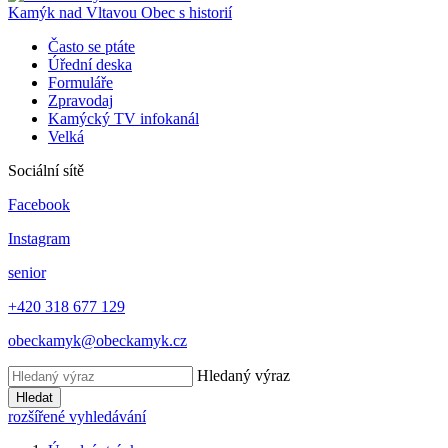
Kamýk nad Vltavou
Obec s historií
Často se ptáte
Úřední deska
Formuláře
Zpravodaj
Kamýcký TV infokanál
Velká
Sociální sítě
Facebook
Instagram
senior
+420 318 677 129
obeckamyk@obeckamyk.cz
Hledaný výraz
Hledat
rozšířené vyhledávání