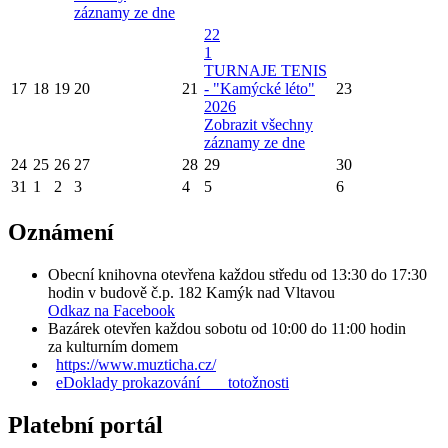
záznamy ze dne
22
1
TURNAJE TENIS
17
18
19
20
21
- "Kamýcké léto"
23
2026
Zobrazit všechny
záznamy ze dne
24
25
26
27
28
29
30
31
1
2
3
4
5
6
Oznámení
Obecní knihovna otevřena každou středu od 13:30 do 17:30
hodin v budově č.p. 182 Kamýk nad Vltavou
Odkaz na Facebook
Bazárek otevřen každou sobotu od 10:00 do 11:00 hodin
za kulturním domem
https://www.muzticha.cz/
eDoklady prokazování totožnosti
Platební portál