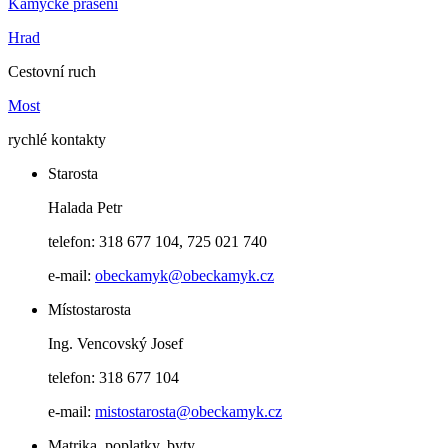
Kamýcké prášení
Hrad
Cestovní ruch
Most
rychlé kontakty
Starosta
Halada Petr
telefon: 318 677 104, 725 021 740
e-mail:
obeckamyk@obeckamyk.cz
Místostarosta
Ing. Vencovský Josef
telefon: 318 677 104
e-mail:
mistostarosta@obeckamyk.cz
Matrika, poplatky, byty