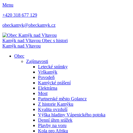
Menu
+420 318 677 129
obeckamyk@obeckamyk.cz
Kamýk nad Vltavou
Obec s histori
Kamýk nad Vltavou
Obec
Zajímavosti
Letecké snímky
Vrškamýk
Povodeň
Kamýcké prášení
Elektrárna
Most
Partnerské město Golancz
Z historie Kamýku
Kvalita ovzduší
Výška hladiny Vápenického potoka
Denní úhrn srážek
Plavby na voru
Kola pro Afriku