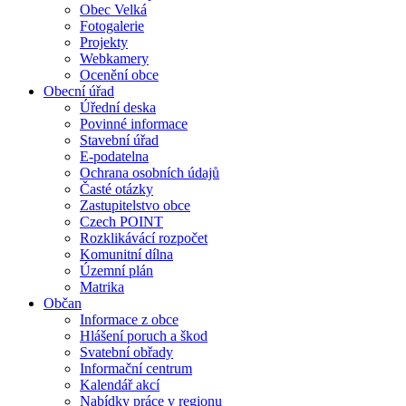
Obec Velká
Fotogalerie
Projekty
Webkamery
Ocenění obce
Obecní úřad
Úřední deska
Povinné informace
Stavební úřad
E-podatelna
Ochrana osobních údajů
Časté otázky
Zastupitelstvo obce
Czech POINT
Rozklikávácí rozpočet
Komunitní dílna
Územní plán
Matrika
Občan
Informace z obce
Hlášení poruch a škod
Svatební obřady
Informační centrum
Kalendář akcí
Nabídky práce v regionu