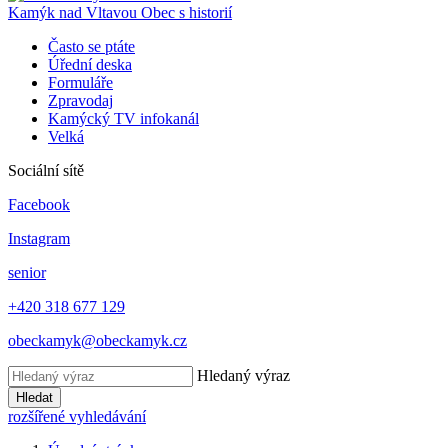
Kamýk nad Vltavou
Obec s historií
Často se ptáte
Úřední deska
Formuláře
Zpravodaj
Kamýcký TV infokanál
Velká
Sociální sítě
Facebook
Instagram
senior
+420 318 677 129
obeckamyk@obeckamyk.cz
Hledaný výraz
Hledat
rozšířené vyhledávání