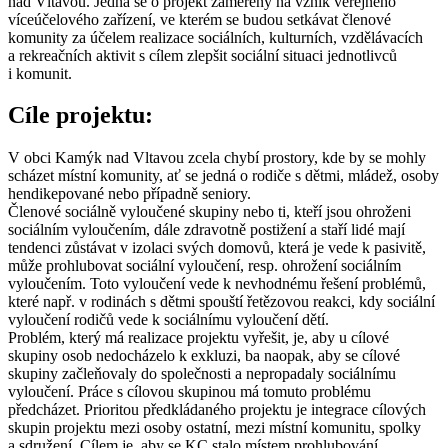
nad Vltavou. Jedná se o projekt zaměřený na vznik veřejného
víceúčelového zařízení, ve kterém se budou setkávat členové
komunity za účelem realizace sociálních, kulturních, vzdělávacích
a rekreačních aktivit s cílem zlepšit sociální situaci jednotlivců
i komunit.
Cíle projektu:
V obci Kamýk nad Vltavou zcela chybí prostory, kde by se mohly
scházet místní komunity, ať se jedná o rodiče s dětmi, mládež, osoby
hendikepované nebo případně seniory.
Členové sociálně vyloučené skupiny nebo ti, kteří jsou ohroženi
sociálním vyloučením, dále zdravotně postižení a staří lidé mají
tendenci zůstávat v izolaci svých domovů, která je vede k pasivitě,
může prohlubovat sociální vyloučení, resp. ohrožení sociálním
vyloučením. Toto vyloučení vede k nevhodnému řešení problémů,
které např. v rodinách s dětmi spouští řetězovou reakci, kdy sociální
vyloučení rodičů vede k sociálnímu vyloučení dětí.
Problém, který má realizace projektu vyřešit, je, aby u cílové
skupiny osob nedocházelo k exkluzi, ba naopak, aby se cílové
skupiny začleňovaly do společnosti a nepropadaly sociálnímu
vyloučení. Práce s cílovou skupinou má tomuto problému
předcházet. Prioritou předkládaného projektu je integrace cílových
skupin projektu mezi osoby ostatní, mezi místní komunitu, spolky
a sdružení. Cílem je, aby se KC stalo místem prohlubování