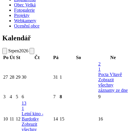
Obec Velká
Fotogalerie
Projekty
Webkamery
Ocenění obce
Kalendář
Srpen
2026
Po
Út
St
Čt
Pá
So
Ne
2
1
Pocta Vltavě
27
28
29
30
31
1
Zobrazit
všechny
záznamy ze dne
3
4
5
6
7
8
9
13
1
Letní kino -
10
11
12
Bardotky
14
15
16
Zobrazit
všechny