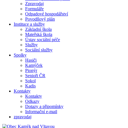
Zpravodaj
Formuláře
Odpadové hospodářství
Povodňový plán
Instituce a služby
Základní škola
Mateřská škola
Ústav sociální péče
Služby
Sociální služby
Spolky
Hasiči
Kamýček
Pionýr
Senioři ČR
Sokol
Kadis
Kontakty
Kontakty
Odkazy
Dotazy a připomínky
Informační e-mail
zpravodaj