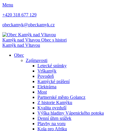
Menu
+420 318 677 129
obeckamyk@obeckamyk.cz
Kamýk nad Vltavou
Obec s histori
Kamýk nad Vltavou
Obec
Zajímavosti
Letecké snímky
Vrškamýk
Povodeň
Kamýcké prášení
Elektrárna
Most
Partnerské město Golancz
Z historie Kamýku
Kvalita ovzduší
Výška hladiny Vápenického potoka
Denní úhrn srážek
Plavby na voru
Kola pro Afriku