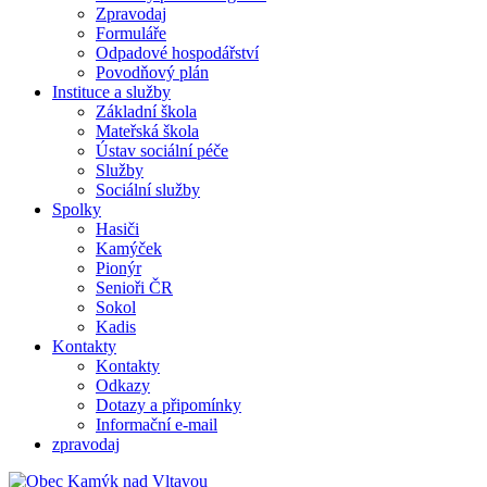
Zpravodaj
Formuláře
Odpadové hospodářství
Povodňový plán
Instituce a služby
Základní škola
Mateřská škola
Ústav sociální péče
Služby
Sociální služby
Spolky
Hasiči
Kamýček
Pionýr
Senioři ČR
Sokol
Kadis
Kontakty
Kontakty
Odkazy
Dotazy a připomínky
Informační e-mail
zpravodaj