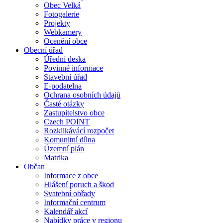
Obec Velká
Fotogalerie
Projekty
Webkamery
Ocenění obce
Obecní úřad
Úřední deska
Povinné informace
Stavební úřad
E-podatelna
Ochrana osobních údajů
Časté otázky
Zastupitelstvo obce
Czech POINT
Rozklikávácí rozpočet
Komunitní dílna
Územní plán
Matrika
Občan
Informace z obce
Hlášení poruch a škod
Svatební obřady
Informační centrum
Kalendář akcí
Nabídky práce v regionu