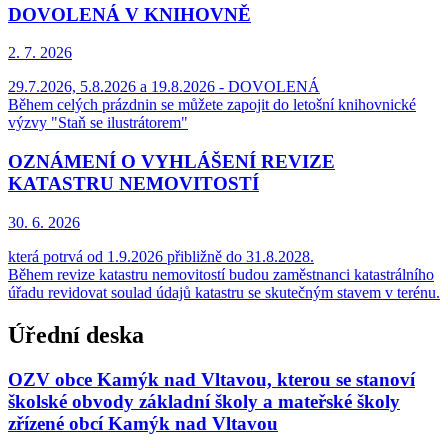
DOVOLENÁ V KNIHOVNĚ
2. 7.
2026
29.7.2026, 5.8.2026 a 19.8.2026 - DOVOLENÁ
Během celých prázdnin se můžete zapojit do letošní knihovnické
výzvy "Staň se ilustrátorem"
OZNÁMENÍ O VYHLÁŠENÍ REVIZE
KATASTRU NEMOVITOSTÍ
30. 6.
2026
která potrvá od 1.9.2026 přibližně do 31.8.2028.
Během revize katastru nemovitostí budou zaměstnanci katastrálního
úřadu revidovat soulad údajů katastru se skutečným stavem v terénu.
Úřední deska
OZV obce Kamýk nad Vltavou, kterou se stanoví
školské obvody základní školy a mateřské školy
zřízené obcí Kamýk nad Vltavou