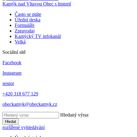
Kamýk nad Vltavou
Obec s historií
Často se ptáte
Úřední deska
Formuláře
Zpravodaj
Kamýcký TV infokanál
Velká
Sociální sítě
Facebook
Instagram
senior
+420 318 677 129
obeckamyk@obeckamyk.cz
Hledaný výraz
Hledat
rozšířené vyhledávání