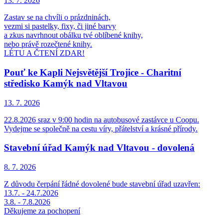
13. 7.
2026
Zastav se na chvíli o prázdninách,
vezmi si pastelky, fixy, či jiné barvy
a zkus navrhnout obálku tvé oblíbené knihy,
nebo právě rozečtené knihy.
LÉTU A ČTENÍ ZDAR!
Pouť ke Kapli Nejsvětější Trojice - Charitní
středisko Kamýk nad Vltavou
13. 7.
2026
22.8.2026 sraz v 9:00 hodin na autobusové zastávce u Coopu.
Vydejme se společně na cestu víry, přátelství a krásné přírody.
Stavební úřad Kamýk nad Vltavou - dovolená
8. 7.
2026
Z důvodu čerpání řádné dovolené bude stavební úřad uzavřen:
13.7. - 24.7.2026
3.8. - 7.8.2026
Děkujeme za pochopení