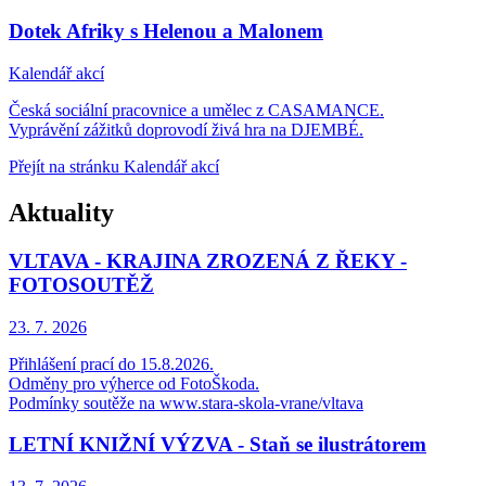
Dotek Afriky s Helenou a Malonem
Kalendář akcí
Česká sociální pracovnice a umělec z CASAMANCE.
Vyprávění zážitků doprovodí živá hra na DJEMBÉ.
Přejít na stránku Kalendář akcí
Aktuality
VLTAVA - KRAJINA ZROZENÁ Z ŘEKY -
FOTOSOUTĚŽ
23. 7.
2026
Přihlášení prací do 15.8.2026.
Odměny pro výherce od FotoŠkoda.
Podmínky soutěže na www.stara-skola-vrane/vltava
LETNÍ KNIŽNÍ VÝZVA - Staň se ilustrátorem