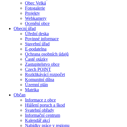
Obec Velká
Fotogalerie
Projekty
Webkamery
Ocenění obce
Obecní úřad
Úřední deska
Povinné informace
Stavební úřad
E-podatelna
Ochrana osobních údajů
Časté otázky
Zastupitelstvo obce
Czech POINT
Rozklikávácí rozpočet
Komunitní dílna
Územní plán
Matrika
Občan
Informace z obce
Hlášení poruch a škod
Svatební obřady
Informační centrum
Kalendář akcí
Nabídky práce v regionu