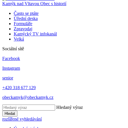
Kamýk nad Vltavou
Obec s historií
Často se ptáte
Úřední deska
Formuláře
Zpravodaj
Kamýcký TV infokanál
Velká
Sociální sítě
Facebook
Instagram
senior
+420 318 677 129
obeckamyk@obeckamyk.cz
Hledaný výraz
Hledat
rozšířené vyhledávání