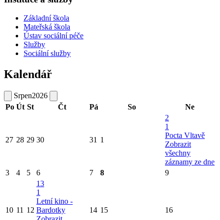
Základní škola
Mateřská škola
Ústav sociální péče
Služby
Sociální služby
Kalendář
Srpen
2026
Po
Út
St
Čt
Pá
So
Ne
2
1
Pocta Vltavě
27
28
29
30
31
1
Zobrazit
všechny
záznamy ze dne
3
4
5
6
7
8
9
13
1
Letní kino -
10
11
12
Bardotky
14
15
16
Zobrazit