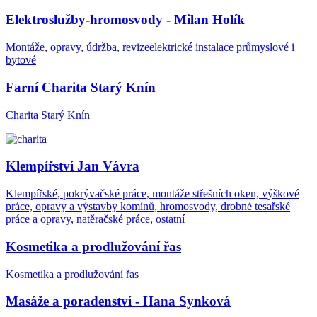
Elektroslužby-hromosvody - Milan Holík
Montáže, opravy, údržba, revizeelektrické instalace průmyslové i
bytové
Farní Charita Starý Knín
Charita Starý Knín
Klempířství Jan Vávra
Klempířské, pokrývačské práce, montáže střešních oken, výškové
práce, opravy a výstavby komínů, hromosvody, drobné tesařské
práce a opravy, natěračské práce, ostatní
Kosmetika a prodlužování řas
Kosmetika a prodlužování řas
Masáže a poradenství - Hana Synková