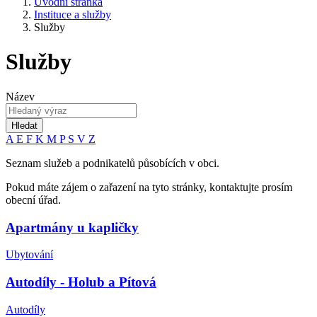
Úvodní stránka
Instituce a služby
Služby
Služby
Název
Hledat
A
E
F
K
M
P
S
V
Z
Seznam služeb a podnikatelů působících v obci.
Pokud máte zájem o zařazení na tyto stránky, kontaktujte prosím
obecní úřad.
Apartmány u kapličky
Ubytování
Autodíly - Holub a Pítová
Autodíly