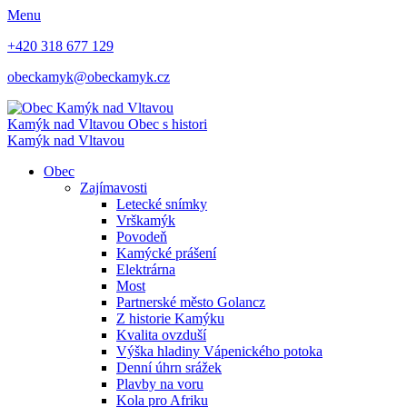
Menu
+420 318 677 129
obeckamyk@obeckamyk.cz
Kamýk nad Vltavou
Obec s histori
Kamýk nad Vltavou
Obec
Zajímavosti
Letecké snímky
Vrškamýk
Povodeň
Kamýcké prášení
Elektrárna
Most
Partnerské město Golancz
Z historie Kamýku
Kvalita ovzduší
Výška hladiny Vápenického potoka
Denní úhrn srážek
Plavby na voru
Kola pro Afriku