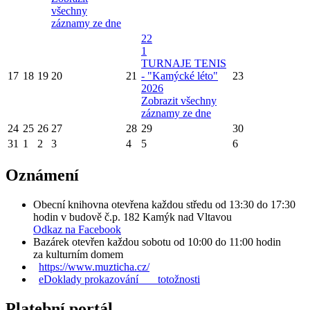
všechny
záznamy ze dne
22
1
TURNAJE TENIS
17
18
19
20
21
- "Kamýcké léto"
23
2026
Zobrazit všechny
záznamy ze dne
24
25
26
27
28
29
30
31
1
2
3
4
5
6
Oznámení
Obecní knihovna otevřena každou středu od 13:30 do 17:30
hodin v budově č.p. 182 Kamýk nad Vltavou
Odkaz na Facebook
Bazárek otevřen každou sobotu od 10:00 do 11:00 hodin
za kulturním domem
https://www.muzticha.cz/
eDoklady prokazování totožnosti
Platební portál