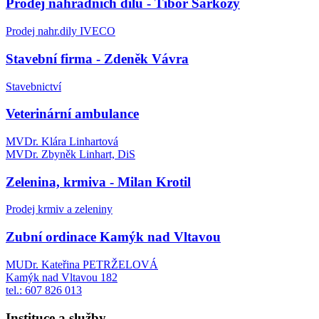
Prodej náhradních dílů - Tibor Šarkozy
Prodej nahr.dily IVECO
Stavební firma - Zdeněk Vávra
Stavebnictví
Veterinární ambulance
MVDr. Klára Linhartová
MVDr. Zbyněk Linhart, DiS
Zelenina, krmiva - Milan Krotil
Prodej krmiv a zeleniny
Zubní ordinace Kamýk nad Vltavou
MUDr. Kateřina PETRŽELOVÁ
Kamýk nad Vltavou 182
tel.: 607 826 013
Instituce a služby