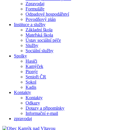
Zpravodaj
Formuláře
Odpadové hospodářství
Povodňový plán
Instituce a služby
Základní škola
Mateřská škola
Ústav sociální péče
Služby
Sociální služby
Spolky
Hasiči
Kamýček
Pionýr
Senioři ČR
Sokol
Kadis
Kontakty
Kontakty
Odkazy
Dotazy a připomínky
Informační e-mail
zpravodaj