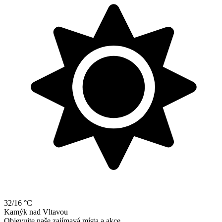
32/16 °C
Kamýk
nad
Vltavou
Objevujte naše zajímavá místa a akce