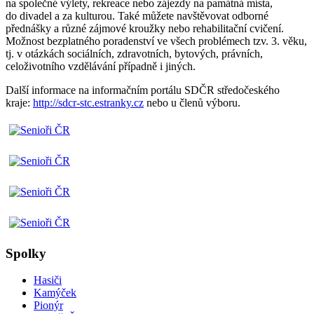
na společné výlety, rekreace nebo zájezdy na památná místa,
do divadel a za kulturou. Také můžete navštěvovat odborné
přednášky a různé zájmové kroužky nebo rehabilitační cvičení.
Možnost bezplatného poradenství ve všech problémech tzv. 3. věku,
tj. v otázkách sociálních, zdravotních, bytových, právních,
celoživotního vzdělávání případně i jiných.
Další informace na informačním portálu SDČR středočeského
kraje:
http://sdcr-stc.estranky.cz
nebo u členů výboru.
Spolky
Hasiči
Kamýček
Pionýr