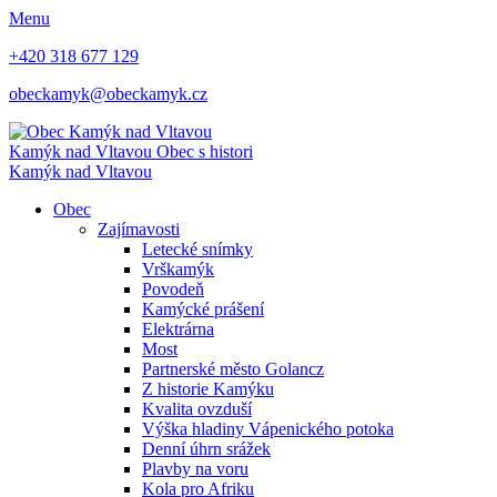
Menu
+420 318 677 129
obeckamyk@obeckamyk.cz
Kamýk nad Vltavou
Obec s histori
Kamýk nad Vltavou
Obec
Zajímavosti
Letecké snímky
Vrškamýk
Povodeň
Kamýcké prášení
Elektrárna
Most
Partnerské město Golancz
Z historie Kamýku
Kvalita ovzduší
Výška hladiny Vápenického potoka
Denní úhrn srážek
Plavby na voru
Kola pro Afriku