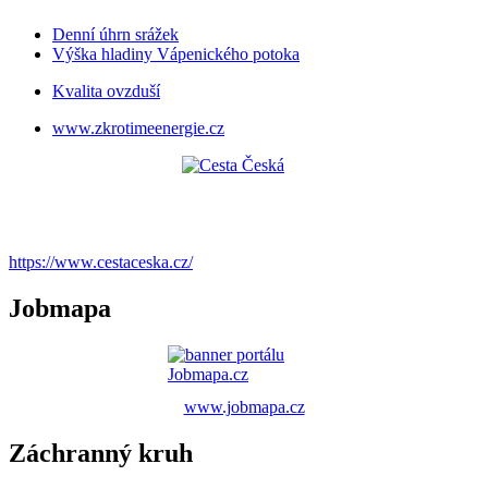
Denní úhrn srážek
Výška hladiny Vápenického potoka
Kvalita ovzduší
www.zkrotimeenergie.cz
https://www.cestaceska.cz/
Jobmapa
www.jobmapa.cz
Záchranný kruh