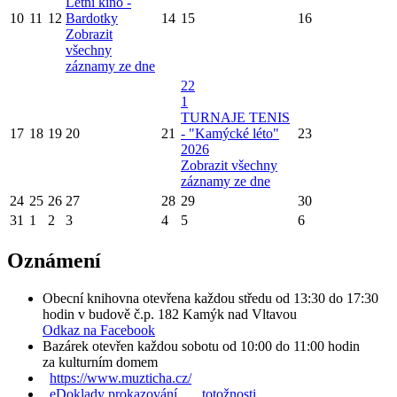
Letní kino -
10
11
12
Bardotky
14
15
16
Zobrazit
všechny
záznamy ze dne
22
1
TURNAJE TENIS
17
18
19
20
21
- "Kamýcké léto"
23
2026
Zobrazit všechny
záznamy ze dne
24
25
26
27
28
29
30
31
1
2
3
4
5
6
Oznámení
Obecní knihovna otevřena každou středu od 13:30 do 17:30
hodin v budově č.p. 182 Kamýk nad Vltavou
Odkaz na Facebook
Bazárek otevřen každou sobotu od 10:00 do 11:00 hodin
za kulturním domem
https://www.muzticha.cz/
eDoklady prokazování totožnosti