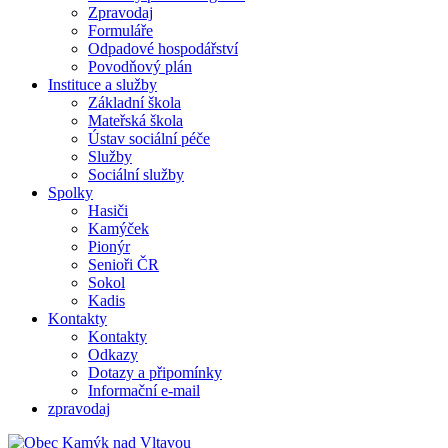
Zpravodaj
Formuláře
Odpadové hospodářství
Povodňový plán
Instituce a služby
Základní škola
Mateřská škola
Ústav sociální péče
Služby
Sociální služby
Spolky
Hasiči
Kamýček
Pionýr
Senioři ČR
Sokol
Kadis
Kontakty
Kontakty
Odkazy
Dotazy a připomínky
Informační e-mail
zpravodaj