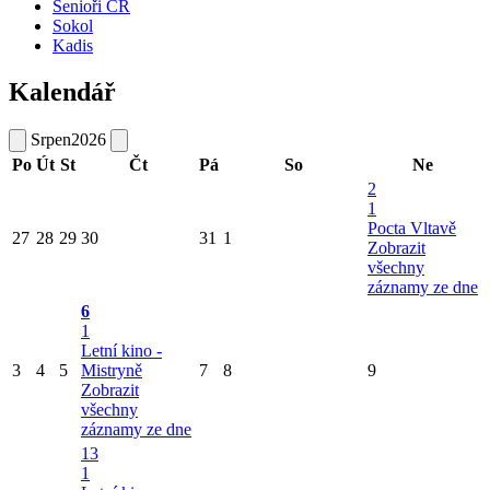
Senioři ČR
Sokol
Kadis
Kalendář
Srpen
2026
Po
Út
St
Čt
Pá
So
Ne
2
1
Pocta Vltavě
27
28
29
30
31
1
Zobrazit
všechny
záznamy ze dne
6
1
Letní kino -
3
4
5
Mistryně
7
8
9
Zobrazit
všechny
záznamy ze dne
13
1