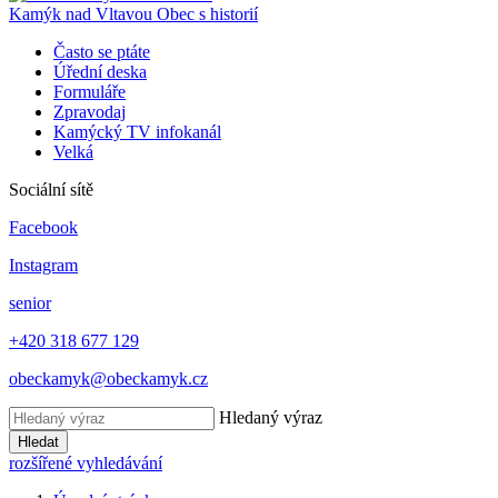
Kamýk nad Vltavou
Obec s historií
Často se ptáte
Úřední deska
Formuláře
Zpravodaj
Kamýcký TV infokanál
Velká
Sociální sítě
Facebook
Instagram
senior
+420 318 677 129
obeckamyk@obeckamyk.cz
Hledaný výraz
Hledat
rozšířené vyhledávání