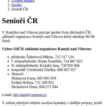
Úvodní stránka
Spolky
Senioři ČR
Senioři ČR
V Kamýku nad Vltavou pracuje spolek Svaz důchodců ČR,
základní organizace Kamýk nad Vltavou který sdružuje 80-90
členů.
Výbor SDČR základní organizace Kamýk nad Vltavou:
předseda: Šlahorová Milena, 737 317 124
I. místopředseda: Hulan František, 724 687 822
II. míístopředseda: Krajská Jana, 730 950 866
hospodář: Chobotská Zdeňka, 606 067 027
členové:
Hulanová Ivana, 605 905 919
Krátká Helena, 731 209 851
Skokanová Dana, 604 571 944
e-mail:
sdcr-kam@centrum.cz
V našem sdružení můžete navázat kontakty s dalšími seniory, jezdit