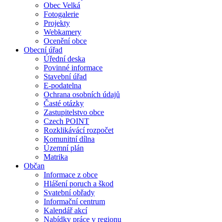
Obec Velká
Fotogalerie
Projekty
Webkamery
Ocenění obce
Obecní úřad
Úřední deska
Povinné informace
Stavební úřad
E-podatelna
Ochrana osobních údajů
Časté otázky
Zastupitelstvo obce
Czech POINT
Rozklikávácí rozpočet
Komunitní dílna
Územní plán
Matrika
Občan
Informace z obce
Hlášení poruch a škod
Svatební obřady
Informační centrum
Kalendář akcí
Nabídky práce v regionu