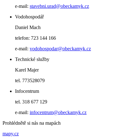
e-mail:
stavebni.urad@obeckamyk.cz
Vodohospodář
Daniel Mach
telefon: 723 144 166
e-mail:
vodohospodar@obeckamyk.cz
Technické služby
Karel Majer
tel. 773528079
Infocentrum
tel. 318 677 129
e-mail:
infocentrum@obeckamyk.cz
Prohlédnětě si nás na mapách
mapy.cz