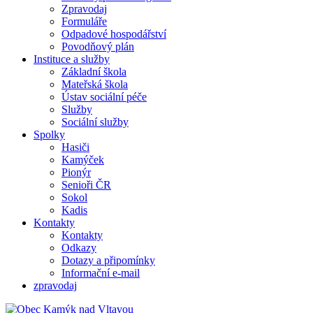
Zpravodaj
Formuláře
Odpadové hospodářství
Povodňový plán
Instituce a služby
Základní škola
Mateřská škola
Ústav sociální péče
Služby
Sociální služby
Spolky
Hasiči
Kamýček
Pionýr
Senioři ČR
Sokol
Kadis
Kontakty
Kontakty
Odkazy
Dotazy a připomínky
Informační e-mail
zpravodaj