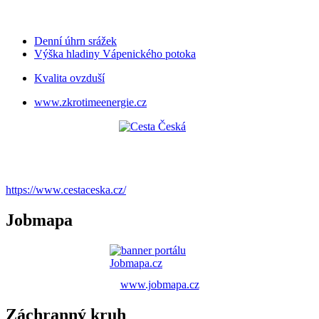
Denní úhrn srážek
Výška hladiny Vápenického potoka
Kvalita ovzduší
www.zkrotimeenergie.cz
https://www.cestaceska.cz/
Jobmapa
www.jobmapa.cz
Záchranný kruh