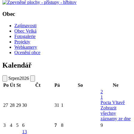
Obec
Zajímavosti
Obec Velká
Fotogalerie
Projekty
Webkamery
Ocenění obce
Kalendář
Srpen
2026
Po
Út
St
Čt
Pá
So
Ne
2
1
Pocta Vltavě
27
28
29
30
31
1
Zobrazit
všechny
záznamy ze dne
3
4
5
6
7
8
9
13