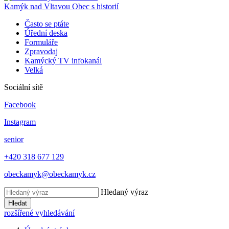
Kamýk nad Vltavou
Obec s historií
Často se ptáte
Úřední deska
Formuláře
Zpravodaj
Kamýcký TV infokanál
Velká
Sociální sítě
Facebook
Instagram
senior
+420 318 677 129
obeckamyk@obeckamyk.cz
Hledaný výraz
Hledat
rozšířené vyhledávání