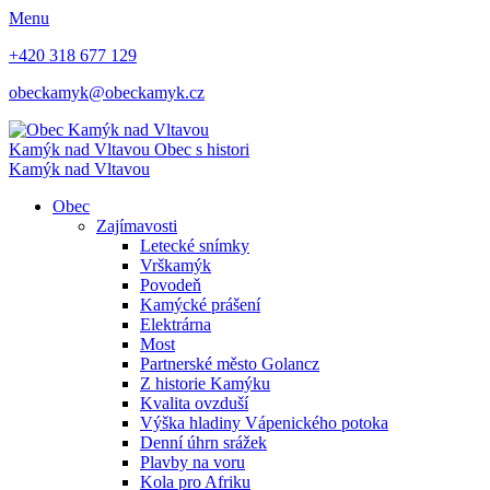
Menu
+420 318 677 129
obeckamyk@obeckamyk.cz
Kamýk nad Vltavou
Obec s histori
Kamýk nad Vltavou
Obec
Zajímavosti
Letecké snímky
Vrškamýk
Povodeň
Kamýcké prášení
Elektrárna
Most
Partnerské město Golancz
Z historie Kamýku
Kvalita ovzduší
Výška hladiny Vápenického potoka
Denní úhrn srážek
Plavby na voru
Kola pro Afriku