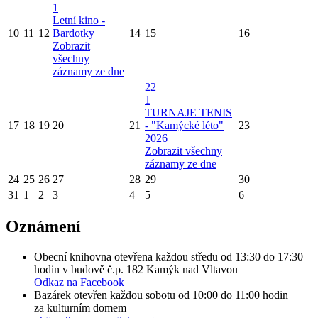
1
Letní kino -
10
11
12
Bardotky
14
15
16
Zobrazit
všechny
záznamy ze dne
22
1
TURNAJE TENIS
17
18
19
20
21
- "Kamýcké léto"
23
2026
Zobrazit všechny
záznamy ze dne
24
25
26
27
28
29
30
31
1
2
3
4
5
6
Oznámení
Obecní knihovna otevřena každou středu od 13:30 do 17:30
hodin v budově č.p. 182 Kamýk nad Vltavou
Odkaz na Facebook
Bazárek otevřen každou sobotu od 10:00 do 11:00 hodin
za kulturním domem