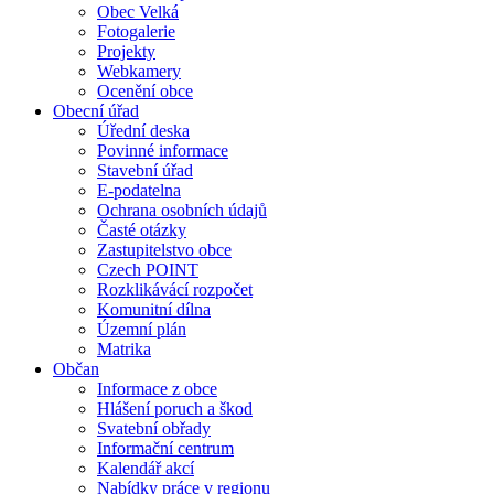
Obec Velká
Fotogalerie
Projekty
Webkamery
Ocenění obce
Obecní úřad
Úřední deska
Povinné informace
Stavební úřad
E-podatelna
Ochrana osobních údajů
Časté otázky
Zastupitelstvo obce
Czech POINT
Rozklikávácí rozpočet
Komunitní dílna
Územní plán
Matrika
Občan
Informace z obce
Hlášení poruch a škod
Svatební obřady
Informační centrum
Kalendář akcí
Nabídky práce v regionu