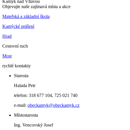
Kamýk
nad
Vltavou
Objevujte naše zajímavá místa a akce
Mateřská a základní škola
Kamýcké prášení
Hrad
Cestovní ruch
Most
rychlé kontakty
Starosta
Halada Petr
telefon: 318 677 104, 725 021 740
e-mail:
obeckamyk@obeckamyk.cz
Místostarosta
Ing. Vencovský Josef