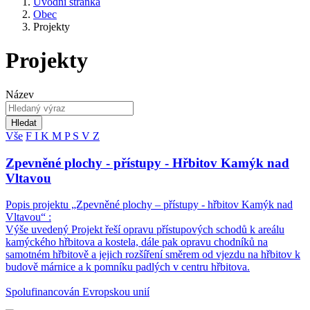
Úvodní stránka
Obec
Projekty
Projekty
Název
Hledat
Vše
F
I
K
M
P
S
V
Z
Zpevněné plochy - přístupy - Hřbitov Kamýk nad
Vltavou
Popis projektu „Zpevněné plochy – přístupy - hřbitov Kamýk nad
Vltavou“ :
Výše uvedený Projekt řeší opravu přístupových schodů k areálu
kamýckého hřbitova a kostela, dále pak opravu chodníků na
samotném hřbitově a jejich rozšíření směrem od vjezdu na hřbitov k
budově márnice a k pomníku padlých v centru hřbitova.
Spolufinancován Evropskou unií