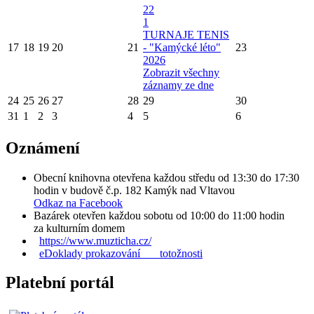
22
1
TURNAJE TENIS
17
18
19
20
21
- "Kamýcké léto"
23
2026
Zobrazit všechny
záznamy ze dne
24
25
26
27
28
29
30
31
1
2
3
4
5
6
Oznámení
Obecní knihovna otevřena každou středu od 13:30 do 17:30
hodin v budově č.p. 182 Kamýk nad Vltavou
Odkaz na Facebook
Bazárek otevřen každou sobotu od 10:00 do 11:00 hodin
za kulturním domem
https://www.muzticha.cz/
eDoklady prokazování totožnosti
Platební portál