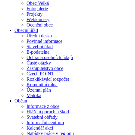
Obec Velká
Fotogalerie
Projekty
Webkamery
Ocenění obce
Obecní úřad
Úřední deska
Povinné informace
Stavební úřad
E-podatelna
Ochrana osobních údajů
Časté otázky
Zastupitelstvo obce
Czech POINT
Rozklikávácí rozpočet
Komunitní dílna
Územní plán
Matrika
Občan
Informace z obce
Hlášení poruch a škod
Svatební obřady
Informační centrum
Kalendář akcí
Nabídky práce v regionu