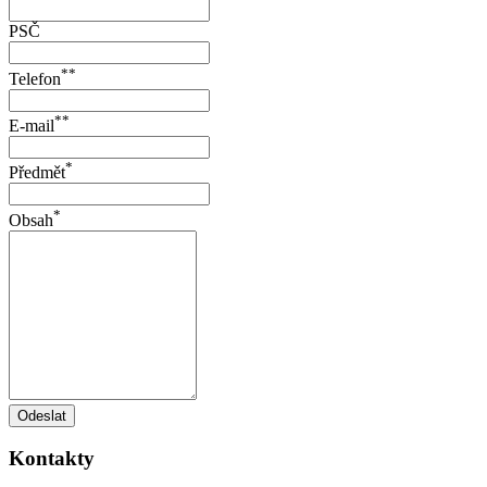
PSČ
**
Telefon
**
E-mail
*
Předmět
*
Obsah
Odeslat
Kontakty