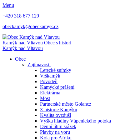
Menu
+420 318 677 129
obeckamyk@obeckamyk.cz
Kamýk nad Vltavou
Obec s histori
Kamýk nad Vltavou
Obec
Zajímavosti
Letecké snímky
Vrškamýk
Povodeň
Kamýcké prášení
Elektrárna
Most
Partnerské město Golancz
Z historie Kamýku
Kvalita ovzduší
Výška hladiny Vápenického potoka
Denní úhrn srážek
Plavby na voru
Kola pro Afriku