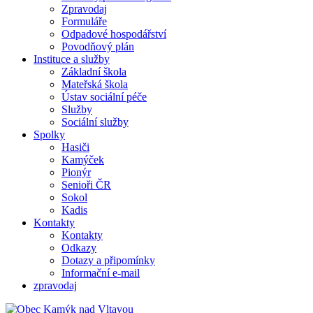
Zpravodaj
Formuláře
Odpadové hospodářství
Povodňový plán
Instituce a služby
Základní škola
Mateřská škola
Ústav sociální péče
Služby
Sociální služby
Spolky
Hasiči
Kamýček
Pionýr
Senioři ČR
Sokol
Kadis
Kontakty
Kontakty
Odkazy
Dotazy a připomínky
Informační e-mail
zpravodaj