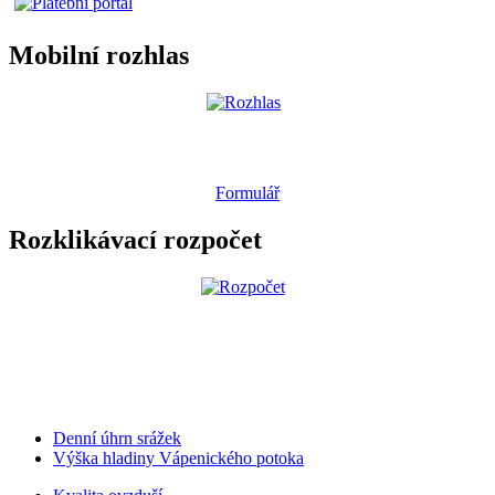
Mobilní rozhlas
Formulář
Rozklikávací rozpočet
Denní úhrn srážek
Výška hladiny Vápenického potoka