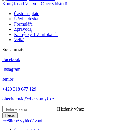
Kamýk nad Vltavou
Obec s historií
Často se ptáte
Úřední deska
Formuláře
Zpravodaj
Kamýcký TV infokanál
Velká
Sociální sítě
Facebook
Instagram
senior
+420 318 677 129
obeckamyk@obeckamyk.cz
Hledaný výraz
Hledat
rozšířené vyhledávání