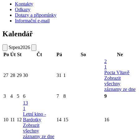
Kontakty
Odkazy
Dotazy a připomínky
Informační e-mail
Kalendář
Srpen
2026
Po
Út
St
Čt
Pá
So
Ne
2
1
Pocta Vltavě
27
28
29
30
31
1
Zobrazit
všechny
záznamy ze dne
3
4
5
6
7
8
9
13
1
Letní kino -
10
11
12
Bardotky
14
15
16
Zobrazit
všechny
záznamy ze dne