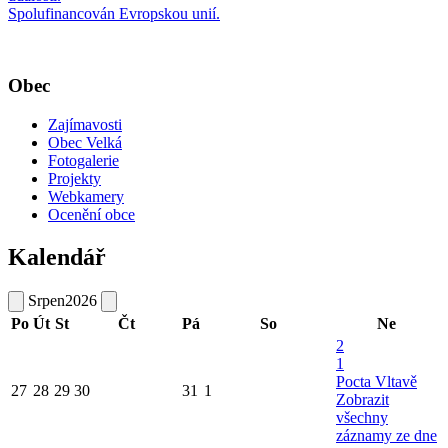
Spolufinancován Evropskou unií.
Obec
Zajímavosti
Obec Velká
Fotogalerie
Projekty
Webkamery
Ocenění obce
Kalendář
Srpen
2026
Po
Út
St
Čt
Pá
So
Ne
2
1
Pocta Vltavě
27
28
29
30
31
1
Zobrazit
všechny
záznamy ze dne