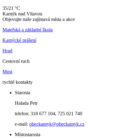
35/21 °C
Kamýk
nad
Vltavou
Objevujte naše zajímavá místa a akce
Mateřská a základní škola
Kamýcké prášení
Hrad
Cestovní ruch
Most
rychlé kontakty
Starosta
Halada Petr
telefon: 318 677 104, 725 021 740
e-mail:
obeckamyk@obeckamyk.cz
Místostarosta