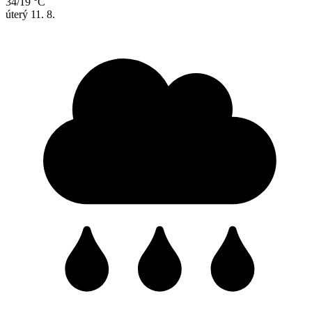
34/19 °C
úterý
11. 8.