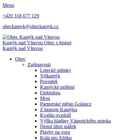
Menu
+420 318 677 129
obeckamyk@obeckamyk.cz
Kamýk nad Vltavou
Obec s histori
Kamýk nad Vltavou
Obec
Zajímavosti
Letecké snímky
Vrškamýk
Povodeň
Kamýcké prášení
Elektrárna
Most
Partnerské město Golancz
Z historie Kamýku
Kvalita ovzduší
Výška hladiny Vápenického potoka
Denní úhrn srážek
Plavby na voru
Kola pro Afriku