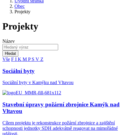
Úvodní stránka
Obec
Projekty
Projekty
Název
Hledat
Vše
F
I
K
M
P
S
V
Z
Sociální byty
Sociální byty v Kamýku nad Vltavou
Stavební úpravy požární zbrojnice Kamýk nad
Vltavou
Cílem projektu je rekonstrukce požární zbrojnice a zajištění
schopnosti jednotky SDH adekvátně reagovat na mimořádné
události.