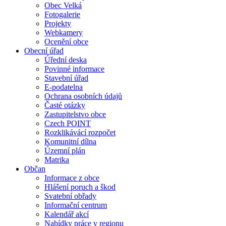
Obec Velká
Fotogalerie
Projekty
Webkamery
Ocenění obce
Obecní úřad
Úřední deska
Povinné informace
Stavební úřad
E-podatelna
Ochrana osobních údajů
Časté otázky
Zastupitelstvo obce
Czech POINT
Rozklikávácí rozpočet
Komunitní dílna
Územní plán
Matrika
Občan
Informace z obce
Hlášení poruch a škod
Svatební obřady
Informační centrum
Kalendář akcí
Nabídky práce v regionu