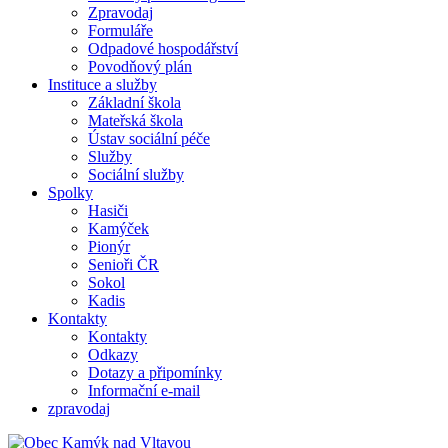
Zpravodaj
Formuláře
Odpadové hospodářství
Povodňový plán
Instituce a služby
Základní škola
Mateřská škola
Ústav sociální péče
Služby
Sociální služby
Spolky
Hasiči
Kamýček
Pionýr
Senioři ČR
Sokol
Kadis
Kontakty
Kontakty
Odkazy
Dotazy a připomínky
Informační e-mail
zpravodaj