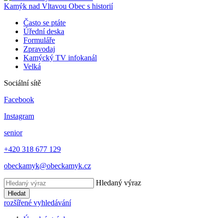
Kamýk nad Vltavou
Obec s historií
Často se ptáte
Úřední deska
Formuláře
Zpravodaj
Kamýcký TV infokanál
Velká
Sociální sítě
Facebook
Instagram
senior
+420 318 677 129
obeckamyk@obeckamyk.cz
Hledaný výraz
Hledat
rozšířené vyhledávání