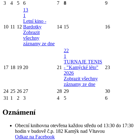
3
4
5
6
7
8
9
13
1
Letní kino -
10
11
12
Bardotky
14
15
16
Zobrazit
všechny
záznamy ze dne
22
1
TURNAJE TENIS
17
18
19
20
21
- "Kamýcké léto"
23
2026
Zobrazit všechny
záznamy ze dne
24
25
26
27
28
29
30
31
1
2
3
4
5
6
Oznámení
Obecní knihovna otevřena každou středu od 13:30 do 17:30
hodin v budově č.p. 182 Kamýk nad Vltavou
Odkaz na Facebook