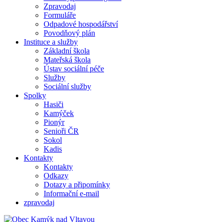
Zpravodaj
Formuláře
Odpadové hospodářství
Povodňový plán
Instituce a služby
Základní škola
Mateřská škola
Ústav sociální péče
Služby
Sociální služby
Spolky
Hasiči
Kamýček
Pionýr
Senioři ČR
Sokol
Kadis
Kontakty
Kontakty
Odkazy
Dotazy a připomínky
Informační e-mail
zpravodaj