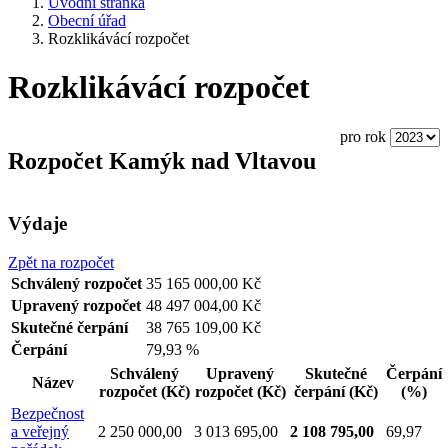
Úvodní stránka
Obecní úřad
Rozklikávácí rozpočet
Rozklikávácí rozpočet
pro rok
Rozpočet Kamýk nad Vltavou
Výdaje
Zpět na rozpočet
Schválený rozpočet
35 165 000,00 Kč
Upravený rozpočet
48 497 004,00 Kč
Skutečné čerpání
38 765 109,00 Kč
Čerpání
79,93 %
Schválený
Upravený
Skutečné
Čerpání
Název
rozpočet
(Kč)
rozpočet
(Kč)
čerpání
(Kč)
(%)
Bezpečnost
a veřejný
2 250 000,00
3 013 695,00
2 108 795,00
69,97