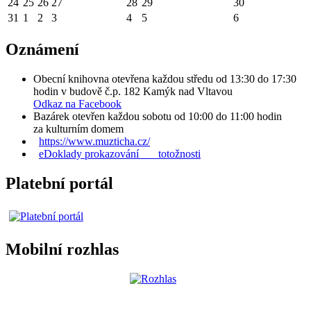
24
25
26
27
28
29
30
31
1
2
3
4
5
6
Oznámení
Obecní knihovna otevřena každou středu od 13:30 do 17:30
hodin v budově č.p. 182 Kamýk nad Vltavou
Odkaz na Facebook
Bazárek otevřen každou sobotu od 10:00 do 11:00 hodin
za kulturním domem
https://www.muzticha.cz/
eDoklady prokazování totožnosti
Platební portál
Mobilní rozhlas