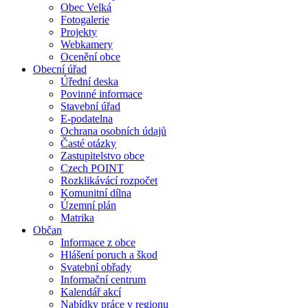
Obec Velká
Fotogalerie
Projekty
Webkamery
Ocenění obce
Obecní úřad
Úřední deska
Povinné informace
Stavební úřad
E-podatelna
Ochrana osobních údajů
Časté otázky
Zastupitelstvo obce
Czech POINT
Rozklikávácí rozpočet
Komunitní dílna
Územní plán
Matrika
Občan
Informace z obce
Hlášení poruch a škod
Svatební obřady
Informační centrum
Kalendář akcí
Nabídky práce v regionu