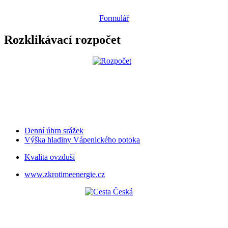
Formulář
Rozklikávací rozpočet
Denní úhrn srážek
Výška hladiny Vápenického potoka
Kvalita ovzduší
www.zkrotimeenergie.cz