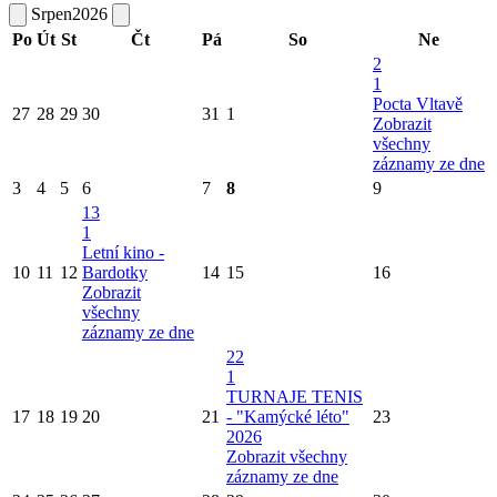
Srpen
2026
Po
Út
St
Čt
Pá
So
Ne
2
1
Pocta Vltavě
27
28
29
30
31
1
Zobrazit
všechny
záznamy ze dne
3
4
5
6
7
8
9
13
1
Letní kino -
10
11
12
Bardotky
14
15
16
Zobrazit
všechny
záznamy ze dne
22
1
TURNAJE TENIS
17
18
19
20
21
- "Kamýcké léto"
23
2026
Zobrazit všechny
záznamy ze dne