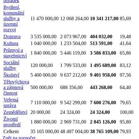
pořádek
Bydlení,
komunální
služby a
11 470 000,00
12 068 264,00
10 341 217,00
85,69
územní
rozvoj
Doprava
3 535 000,00
2 073 967,00
404 032,00
19,48
Kultura
1 040 000,00
1 233 504,00
513 591,00
41,64
Průmysl a
1 840 000,00
5 446 119,00
3 586 833,00
65,86
stavebnictví
Sociální
120 000,00
1 799 533,00
1 495 689,00
83,12
služby
Školství
5 400 000,00
9 637 212,00
9 401 958,00
97,56
Tělovýchova
a zájmová
500 000,00
688 356,00
443 268,00
64,40
činnost
Veřejná
7 110 000,00
9 542 299,00
7 600 276,00
79,65
správa
Zemědělství
20 000,00
24 324,00
24 324,00
100,00
Životní
1 880 000,00
2 969 731,00
2 845 126,00
95,80
prostředí
Celkem
35 165 000,00
48 497 004,00
38 765 109,00
79,93
Zpět na rozpočet