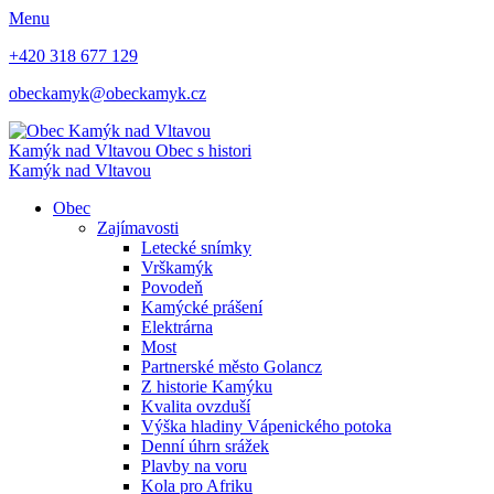
Menu
+420 318 677 129
obeckamyk@obeckamyk.cz
Kamýk nad Vltavou
Obec s histori
Kamýk nad Vltavou
Obec
Zajímavosti
Letecké snímky
Vrškamýk
Povodeň
Kamýcké prášení
Elektrárna
Most
Partnerské město Golancz
Z historie Kamýku
Kvalita ovzduší
Výška hladiny Vápenického potoka
Denní úhrn srážek
Plavby na voru
Kola pro Afriku