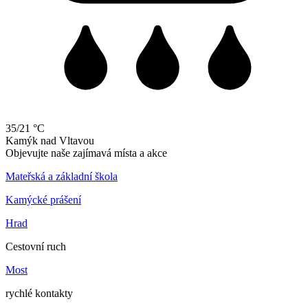
35/21 °C
Kamýk
nad
Vltavou
Objevujte naše zajímavá místa a akce
Mateřská a základní škola
Kamýcké prášení
Hrad
Cestovní ruch
Most
rychlé kontakty