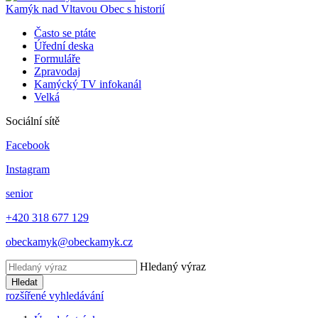
Kamýk nad Vltavou
Obec s historií
Často se ptáte
Úřední deska
Formuláře
Zpravodaj
Kamýcký TV infokanál
Velká
Sociální sítě
Facebook
Instagram
senior
+420 318 677 129
obeckamyk@obeckamyk.cz
Hledaný výraz
Hledat
rozšířené vyhledávání