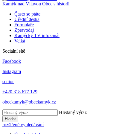
Kamýk nad Vltavou
Obec s historií
Často se ptáte
Úřední deska
Formuláře
Zpravodaj
Kamýcký TV infokanál
Velká
Sociální sítě
Facebook
Instagram
senior
+420 318 677 129
obeckamyk@obeckamyk.cz
Hledaný výraz
Hledat
rozšířené vyhledávání