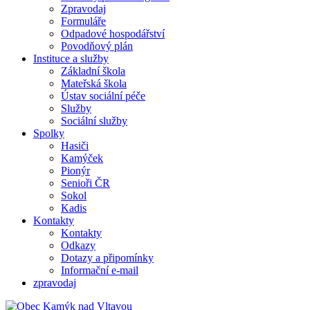
Zpravodaj
Formuláře
Odpadové hospodářství
Povodňový plán
Instituce a služby
Základní škola
Mateřská škola
Ústav sociální péče
Služby
Sociální služby
Spolky
Hasiči
Kamýček
Pionýr
Senioři ČR
Sokol
Kadis
Kontakty
Kontakty
Odkazy
Dotazy a připomínky
Informační e-mail
zpravodaj