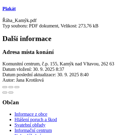
Plakát
Řáha_Kamýk.pdf
Typ souboru: PDF dokument, Velikost: 273,76 kB
Další informace
Adresa místa konání
Komunitní centrum, č.p. 155, Kamýk nad Vltavou, 262 63
Datum vložení:
30. 9. 2025 8:37
Datum poslední aktualizace:
30. 9. 2025 8:40
Autor:
Jana Krotilová
Občan
Informace z obce
Hlášení poruch a škod
Svatební obřady
Informační centrum