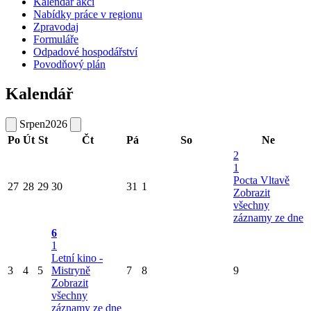
Kalendář akcí
Nabídky práce v regionu
Zpravodaj
Formuláře
Odpadové hospodářství
Povodňový plán
Kalendář
Srpen
2026
Po
Út
St
Čt
Pá
So
Ne
2
1
Pocta Vltavě
27
28
29
30
31
1
Zobrazit
všechny
záznamy ze dne
6
1
Letní kino -
3
4
5
Mistryně
7
8
9
Zobrazit
všechny
záznamy ze dne