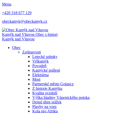
Menu
+420 318 677 129
obeckamyk@obeckamyk.cz
Kamýk nad Vltavou
Obec s histori
Kamýk nad Vltavou
Obec
Zajímavosti
Letecké snímky
Vrškamýk
Povodeň
Kamýcké prášení
Elektrárna
Most
Partnerské město Golancz
Z historie Kamýku
Kvalita ovzduší
Výška hladiny Vápenického potoka
Denní úhrn srážek
Plavby na voru
Kola pro Afriku