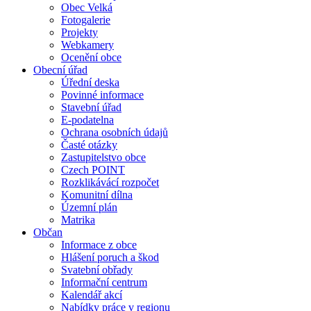
Obec Velká
Fotogalerie
Projekty
Webkamery
Ocenění obce
Obecní úřad
Úřední deska
Povinné informace
Stavební úřad
E-podatelna
Ochrana osobních údajů
Časté otázky
Zastupitelstvo obce
Czech POINT
Rozklikávácí rozpočet
Komunitní dílna
Územní plán
Matrika
Občan
Informace z obce
Hlášení poruch a škod
Svatební obřady
Informační centrum
Kalendář akcí
Nabídky práce v regionu