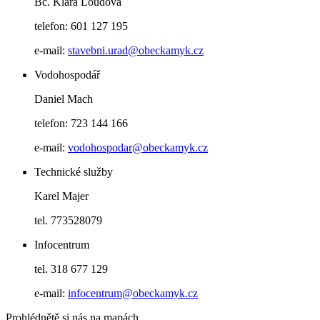
Bc. Klára Loudová
telefon: 601 127 195
e-mail:
stavebni.urad@obeckamyk.cz
Vodohospodář
Daniel Mach
telefon: 723 144 166
e-mail:
vodohospodar@obeckamyk.cz
Technické služby
Karel Majer
tel. 773528079
Infocentrum
tel. 318 677 129
e-mail:
infocentrum@obeckamyk.cz
Prohlédnětě si nás na mapách