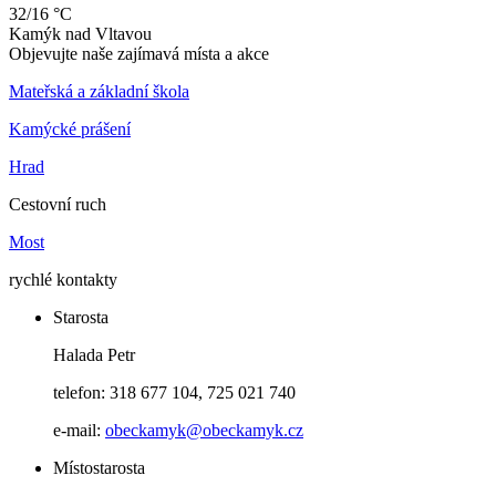
32/16 °C
Kamýk
nad
Vltavou
Objevujte naše zajímavá místa a akce
Mateřská a základní škola
Kamýcké prášení
Hrad
Cestovní ruch
Most
rychlé kontakty
Starosta
Halada Petr
telefon: 318 677 104, 725 021 740
e-mail:
obeckamyk@obeckamyk.cz
Místostarosta