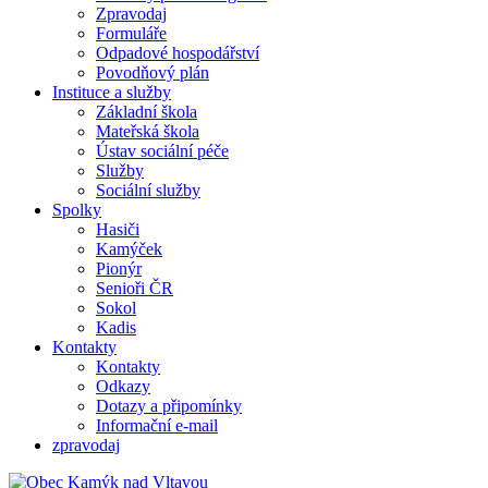
Zpravodaj
Formuláře
Odpadové hospodářství
Povodňový plán
Instituce a služby
Základní škola
Mateřská škola
Ústav sociální péče
Služby
Sociální služby
Spolky
Hasiči
Kamýček
Pionýr
Senioři ČR
Sokol
Kadis
Kontakty
Kontakty
Odkazy
Dotazy a připomínky
Informační e-mail
zpravodaj