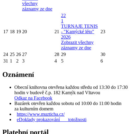
všechny
záznamy ze dne
22
1
TURNAJE TENIS
17
18
19
20
21
- "Kamýcké léto"
23
2026
Zobrazit všechny
záznamy ze dne
24
25
26
27
28
29
30
31
1
2
3
4
5
6
Oznámení
Obecní knihovna otevřena každou středu od 13:30 do 17:30
hodin v budově č.p. 182 Kamýk nad Vltavou
Odkaz na Facebook
Bazárek otevřen každou sobotu od 10:00 do 11:00 hodin
za kulturním domem
https://www.muzticha.cz/
eDoklady prokazování totožnosti
Platební portál