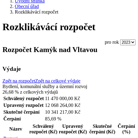
Úvodní stránka
Obecní úřad
Rozklikávácí rozpočet
Rozklikávácí rozpočet
pro rok
Rozpočet Kamýk nad Vltavou
Výdaje
Zpět na rozpočet
Zpět na celkové výdaje
Bydlení, komunální služby a územní rozvoj
26,68 %
z celkových výdajů
Schválený rozpočet
11 470 000,00 Kč
Upravený rozpočet
12 068 264,00 Kč
Skutečné čerpání
10 341 217,00 Kč
Čerpání
85,69 %
Schválený
Upravený
Skutečné
Čerpání
Název
rozpočet
(Kč)
rozpočet
(Kč)
čerpání
(Kč)
(%)