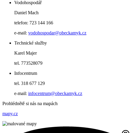
Vodohospodář
Daniel Mach
telefon: 723 144 166
e-mail:
vodohospodar@obeckamyk.cz
Technické služby
Karel Majer
tel. 773528079
Infocentrum
tel. 318 677 129
e-mail:
infocentrum@obeckamyk.cz
Prohlédnětě si nás na mapách
mapy.cz