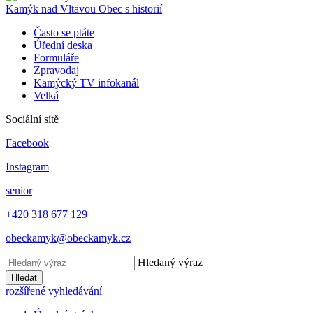
Kamýk nad Vltavou
Obec s historií
Často se ptáte
Úřední deska
Formuláře
Zpravodaj
Kamýcký TV infokanál
Velká
Sociální sítě
Facebook
Instagram
senior
+420 318 677 129
obeckamyk@obeckamyk.cz
Hledaný výraz
Hledat
rozšířené vyhledávání