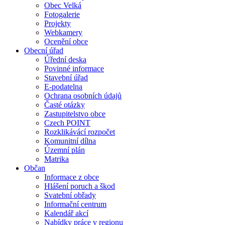
Obec Velká
Fotogalerie
Projekty
Webkamery
Ocenění obce
Obecní úřad
Úřední deska
Povinné informace
Stavební úřad
E-podatelna
Ochrana osobních údajů
Časté otázky
Zastupitelstvo obce
Czech POINT
Rozklikávácí rozpočet
Komunitní dílna
Územní plán
Matrika
Občan
Informace z obce
Hlášení poruch a škod
Svatební obřady
Informační centrum
Kalendář akcí
Nabídky práce v regionu