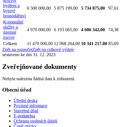
Rozvoj
bydlení a
6 500 000,00
5 875 199,00
5 734 875,00
97,61
bytové
hospodářství
Komunální
služby a
4 970 000,00
6 193 065,00
4 606 342,00
74,38
územní
rozvoj
Celkem
11 470 000,00
12 068 264,00
10 341 217,00
85,69
Zpět na rozpočet
Zpět na celkové výdaje
sestaveno ke dni 31. 12. 2023
Zveřejňované dokumenty
Nebyla nalezena žádná data k zobrazení.
Obecní úřad
Úřední deska
Povinné informace
Stavební úřad
E-podatelna
Ochrana osobních údajů
Časté otázky