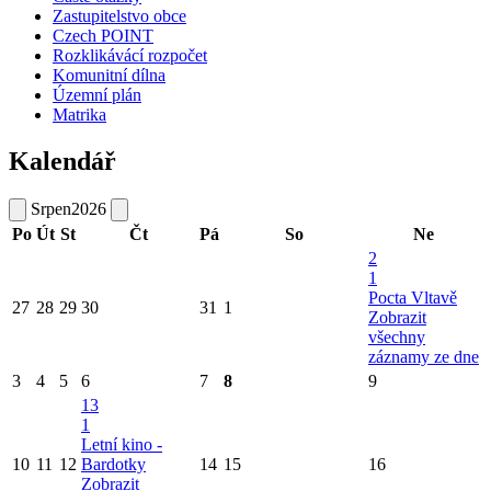
Zastupitelstvo obce
Czech POINT
Rozklikávácí rozpočet
Komunitní dílna
Územní plán
Matrika
Kalendář
Srpen
2026
Po
Út
St
Čt
Pá
So
Ne
2
1
Pocta Vltavě
27
28
29
30
31
1
Zobrazit
všechny
záznamy ze dne
3
4
5
6
7
8
9
13
1
Letní kino -
10
11
12
Bardotky
14
15
16
Zobrazit