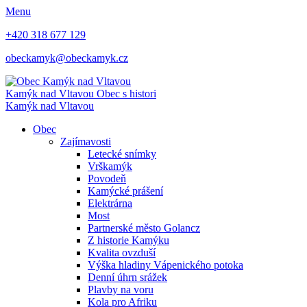
Menu
+420 318 677 129
obeckamyk@obeckamyk.cz
Kamýk nad Vltavou
Obec s histori
Kamýk nad Vltavou
Obec
Zajímavosti
Letecké snímky
Vrškamýk
Povodeň
Kamýcké prášení
Elektrárna
Most
Partnerské město Golancz
Z historie Kamýku
Kvalita ovzduší
Výška hladiny Vápenického potoka
Denní úhrn srážek
Plavby na voru
Kola pro Afriku