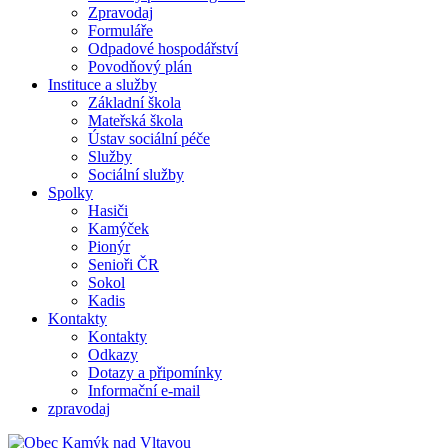
Zpravodaj
Formuláře
Odpadové hospodářství
Povodňový plán
Instituce a služby
Základní škola
Mateřská škola
Ústav sociální péče
Služby
Sociální služby
Spolky
Hasiči
Kamýček
Pionýr
Senioři ČR
Sokol
Kadis
Kontakty
Kontakty
Odkazy
Dotazy a připomínky
Informační e-mail
zpravodaj