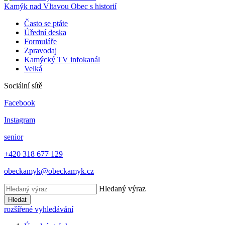
Kamýk nad Vltavou
Obec s historií
Často se ptáte
Úřední deska
Formuláře
Zpravodaj
Kamýcký TV infokanál
Velká
Sociální sítě
Facebook
Instagram
senior
+420 318 677 129
obeckamyk@obeckamyk.cz
Hledaný výraz
Hledat
rozšířené vyhledávání