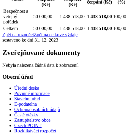
čerpání
(Kč)
(%)
(Kč)
(Kč)
Bezpečnost a
veřejný
50 000,00
1 438 518,00
1 438 518,00
100,00
pořádek
Celkem
50 000,00
1 438 518,00
1 438 518,00
100,00
Zpět na rozpočet
Zpět na celkové výdaje
sestaveno ke dni 31. 12. 2023
Zveřejňované dokumenty
Nebyla nalezena žádná data k zobrazení.
Obecní úřad
Úřední deska
Povinné informace
Stavební úřad
E-podatelna
Ochrana osobních údajů
Časté otázky
Zastupitelstvo obce
Czech POINT
Rozklikávácí rozpočet