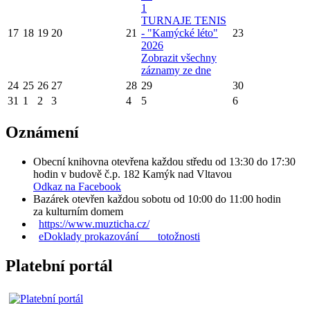
1
TURNAJE TENIS
17
18
19
20
21
- "Kamýcké léto"
23
2026
Zobrazit všechny
záznamy ze dne
24
25
26
27
28
29
30
31
1
2
3
4
5
6
Oznámení
Obecní knihovna otevřena každou středu od 13:30 do 17:30
hodin v budově č.p. 182 Kamýk nad Vltavou
Odkaz na Facebook
Bazárek otevřen každou sobotu od 10:00 do 11:00 hodin
za kulturním domem
https://www.muzticha.cz/
eDoklady prokazování totožnosti
Platební portál