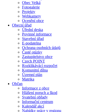
Obec Velká
Fotogalerie
Projekty
Webkamery
Ocenění obce
Obecní úřad
Úřední deska
Povinné informace
Stavební úřad
E-podatelna
Ochrana osobních údajů
Časté otázky
Zastupitelstvo obce
Czech POINT
Rozklikávácí rozpočet
Komunitní dílna
Územní plán
Matrika
Občan
Informace z obce
Hlášení poruch a škod
Svatební obřady
Informační centrum
Kalendář akcí
Nabídky práce v regionu