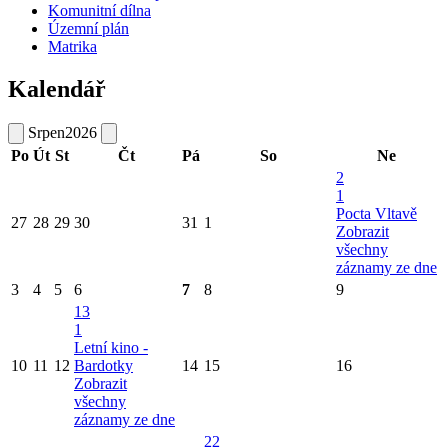
Komunitní dílna
Územní plán
Matrika
Kalendář
Srpen
2026
Po
Út
St
Čt
Pá
So
Ne
2
1
Pocta Vltavě
27
28
29
30
31
1
Zobrazit
všechny
záznamy ze dne
3
4
5
6
7
8
9
13
1
Letní kino -
10
11
12
Bardotky
14
15
16
Zobrazit
všechny
záznamy ze dne
22