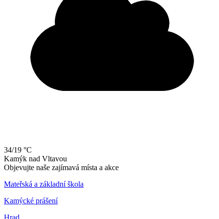
34/19 °C
Kamýk
nad
Vltavou
Objevujte naše zajímavá místa a akce
Mateřská a základní škola
Kamýcké prášení
Hrad