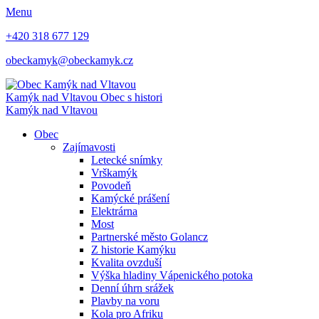
Menu
+420 318 677 129
obeckamyk@obeckamyk.cz
Kamýk nad Vltavou
Obec s histori
Kamýk nad Vltavou
Obec
Zajímavosti
Letecké snímky
Vrškamýk
Povodeň
Kamýcké prášení
Elektrárna
Most
Partnerské město Golancz
Z historie Kamýku
Kvalita ovzduší
Výška hladiny Vápenického potoka
Denní úhrn srážek
Plavby na voru
Kola pro Afriku