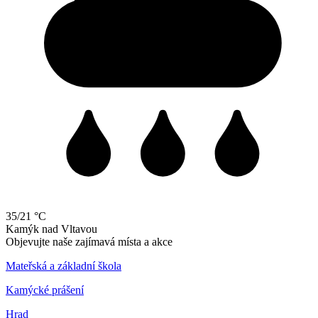
35/21 °C
Kamýk
nad
Vltavou
Objevujte naše zajímavá místa a akce
Mateřská a základní škola
Kamýcké prášení
Hrad