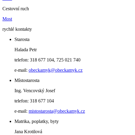
Cestovní ruch
Most
rychlé kontakty
Starosta
Halada Petr
telefon: 318 677 104, 725 021 740
e-mail:
obeckamyk@obeckamyk.cz
Místostarosta
Ing. Vencovský Josef
telefon: 318 677 104
e-mail:
mistostarosta@obeckamyk.cz
Matrika, poplatky, byty
Jana Krotilová