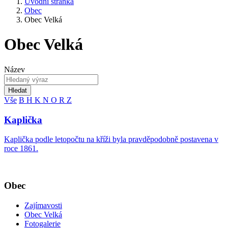
Úvodní stránka
Obec
Obec Velká
Obec Velká
Název
Hledat
Vše
B
H
K
N
O
R
Z
Kaplička
Kaplička podle letopočtu na kříži byla pravděpodobně postavena v
roce 1861.
Obec
Zajímavosti
Obec Velká
Fotogalerie