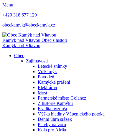
Menu
+420 318 677 129
obeckamyk@obeckamyk.cz
Kamýk nad Vltavou
Obec s histori
Kamýk nad Vltavou
Obec
Zajímavosti
Letecké snímky
Vrškamýk
Povodeň
Kamýcké prášení
Elektrárna
Most
Partnerské město Golancz
Z historie Kamýku
Kvalita ovzduší
Výška hladiny Vápenického potoka
Denní úhrn srážek
Plavby na voru
Kola pro Afriku