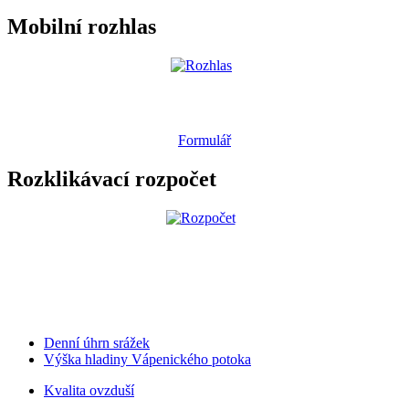
Mobilní rozhlas
Formulář
Rozklikávací rozpočet
Denní úhrn srážek
Výška hladiny Vápenického potoka
Kvalita ovzduší