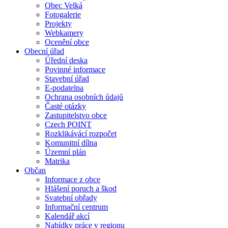
Obec Velká
Fotogalerie
Projekty
Webkamery
Ocenění obce
Obecní úřad
Úřední deska
Povinné informace
Stavební úřad
E-podatelna
Ochrana osobních údajů
Časté otázky
Zastupitelstvo obce
Czech POINT
Rozklikávácí rozpočet
Komunitní dílna
Územní plán
Matrika
Občan
Informace z obce
Hlášení poruch a škod
Svatební obřady
Informační centrum
Kalendář akcí
Nabídky práce v regionu