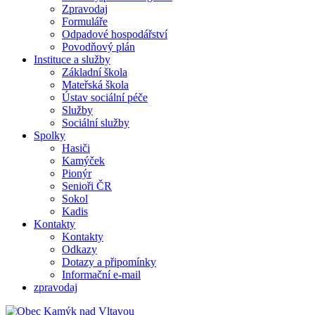
Zpravodaj
Formuláře
Odpadové hospodářství
Povodňový plán
Instituce a služby
Základní škola
Mateřská škola
Ústav sociální péče
Služby
Sociální služby
Spolky
Hasiči
Kamýček
Pionýr
Senioři ČR
Sokol
Kadis
Kontakty
Kontakty
Odkazy
Dotazy a připomínky
Informační e-mail
zpravodaj