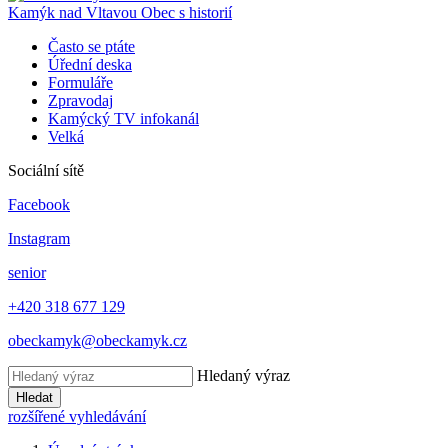
Kamýk nad Vltavou
Obec s historií
Často se ptáte
Úřední deska
Formuláře
Zpravodaj
Kamýcký TV infokanál
Velká
Sociální sítě
Facebook
Instagram
senior
+420 318 677 129
obeckamyk@obeckamyk.cz
Hledaný výraz
Hledat
rozšířené vyhledávání