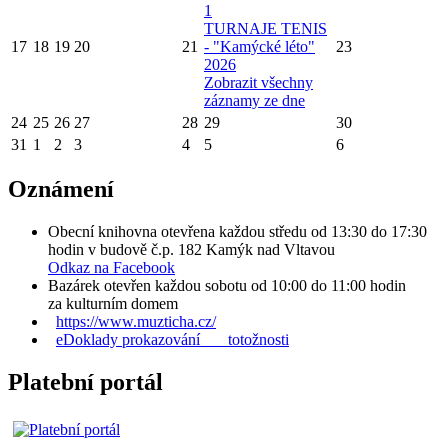
1
TURNAJE TENIS
17
18
19
20
21
- "Kamýcké léto"
23
2026
Zobrazit všechny
záznamy ze dne
24
25
26
27
28
29
30
31
1
2
3
4
5
6
Oznámení
Obecní knihovna otevřena každou středu od 13:30 do 17:30
hodin v budově č.p. 182 Kamýk nad Vltavou
Odkaz na Facebook
Bazárek otevřen každou sobotu od 10:00 do 11:00 hodin
za kulturním domem
https://www.muzticha.cz/
eDoklady prokazování totožnosti
Platební portál