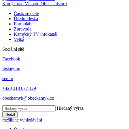
Kamýk nad Vltavou
Obec s historií
Často se ptáte
Úřední deska
Formuláře
Zpravodaj
Kamýcký TV infokanál
Velká
Sociální sítě
Facebook
Instagram
senior
+420 318 677 129
obeckamyk@obeckamyk.cz
Hledaný výraz
Hledat
rozšířené vyhledávání