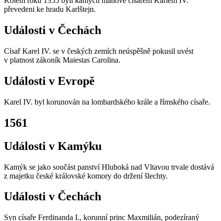
Kolem roku 1355 byli kamýčtí manové císařem Karlem IV.
převedeni ke hradu Karlštejn.
Události v Čechách
Císař Karel IV. se v českých zemích neúspěšně pokusil uvést
v platnost zákoník Maiestas Carolina.
Události v Evropě
Karel IV. byl korunován na lombardského krále a římského císaře.
1561
Události v Kamýku
Kamýk se jako součást panství Hluboká nad Vltavou trvale dostává
z majetku české královské komory do držení šlechty.
Události v Čechách
Syn císaře Ferdinanda I., korunní princ Maxmilián, podezíraný