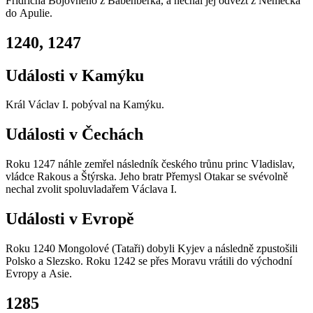
Fridricha Bojovného z Babenberka, a nechal jej odvézt z Německa
do Apulie.
1240, 1247
Události v Kamýku
Král Václav I. pobýval na Kamýku.
Události v Čechách
Roku 1247 náhle zemřel následník českého trůnu princ Vladislav,
vládce Rakous a Štýrska. Jeho bratr Přemysl Otakar se svévolně
nechal zvolit spoluvladařem Václava I.
Události v Evropě
Roku 1240 Mongolové (Tataři) dobyli Kyjev a následně zpustošili
Polsko a Slezsko. Roku 1242 se přes Moravu vrátili do východní
Evropy a Asie.
1285