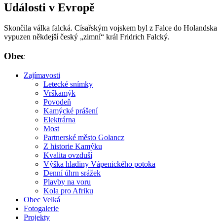
Události v Evropě
Skončila válka falcká. Císařským vojskem byl z Falce do Holandska
vypuzen někdejší český „zimní“ král Fridrich Falcký.
Obec
Zajímavosti
Letecké snímky
Vrškamýk
Povodeň
Kamýcké prášení
Elektrárna
Most
Partnerské město Golancz
Z historie Kamýku
Kvalita ovzduší
Výška hladiny Vápenického potoka
Denní úhrn srážek
Plavby na voru
Kola pro Afriku
Obec Velká
Fotogalerie
Projekty