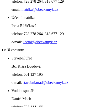
telefon: 728 278 264, 318 677 129
email:
matrika@obeckamyk.cz
Účetní, matrika
Irena Růžičková
telefon: 728 278 264, 318 677 129
e-mail:
ucetni@obeckamyk.cz
Další kontakty
Stavební úřad
Bc. Klára Loudová
telefon: 601 127 195
e-mail:
stavebni.urad@obeckamyk.cz
Vodohospodář
Daniel Mach
telefon: 723 144 166