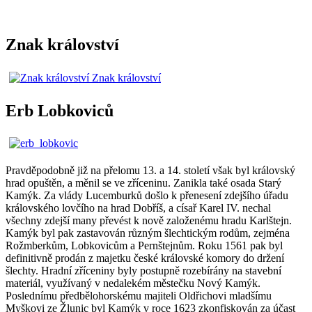
Znak království
Erb Lobkoviců
Pravděpodobně již na přelomu 13. a 14. století však byl královský
hrad opuštěn, a měnil se ve zříceninu. Zanikla také osada Starý
Kamýk. Za vlády Lucemburků došlo k přenesení zdejšího úřadu
královského lovčího na hrad Dobříš, a císař Karel IV. nechal
všechny zdejší many převést k nově založenému hradu Karlštejn.
Kamýk byl pak zastavován různým šlechtickým rodům, zejména
Rožmberkům, Lobkovicům a Pernštejnům. Roku 1561 pak byl
definitivně prodán z majetku české královské komory do držení
šlechty. Hradní zříceniny byly postupně rozebírány na stavební
materiál, využívaný v nedalekém městečku Nový Kamýk.
Poslednímu předbělohorskému majiteli Oldřichovi mladšímu
Myškovi ze Žlunic byl Kamýk v roce 1623 zkonfiskován za účast