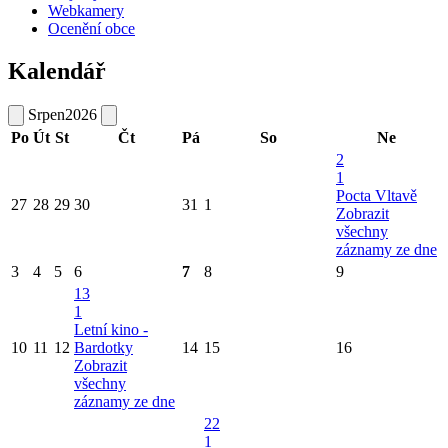
Webkamery
Ocenění obce
Kalendář
Srpen
2026
Po
Út
St
Čt
Pá
So
Ne
2
1
Pocta Vltavě
27
28
29
30
31
1
Zobrazit
všechny
záznamy ze dne
3
4
5
6
7
8
9
13
1
Letní kino -
10
11
12
Bardotky
14
15
16
Zobrazit
všechny
záznamy ze dne
22
1