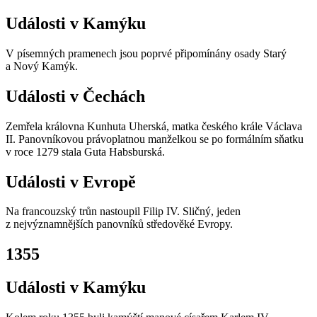
Události v Kamýku
V písemných pramenech jsou poprvé připomínány osady Starý
a Nový Kamýk.
Události v Čechách
Zemřela královna Kunhuta Uherská, matka českého krále Václava
II. Panovníkovou právoplatnou manželkou se po formálním sňatku
v roce 1279 stala Guta Habsburská.
Události v Evropě
Na francouzský trůn nastoupil Filip IV. Sličný, jeden
z nejvýznamnějších panovníků středověké Evropy.
1355
Události v Kamýku