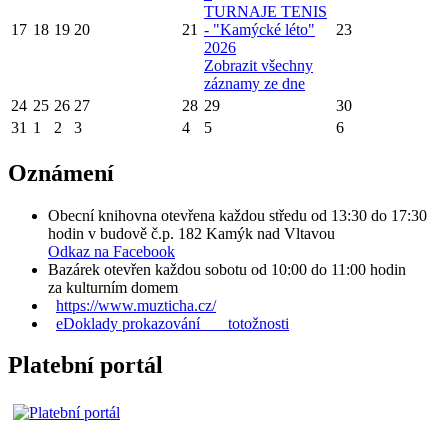
TURNAJE TENIS
17
18
19
20
21
- "Kamýcké léto"
23
2026
Zobrazit všechny
záznamy ze dne
24
25
26
27
28
29
30
31
1
2
3
4
5
6
Oznámení
Obecní knihovna otevřena každou středu od 13:30 do 17:30
hodin v budově č.p. 182 Kamýk nad Vltavou
Odkaz na Facebook
Bazárek otevřen každou sobotu od 10:00 do 11:00 hodin
za kulturním domem
https://www.muzticha.cz/
eDoklady prokazování totožnosti
Platební portál