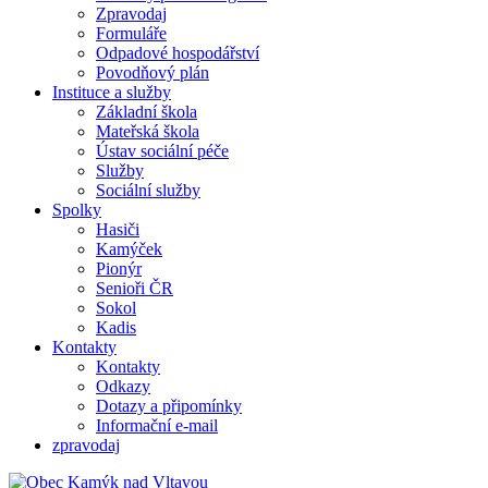
Zpravodaj
Formuláře
Odpadové hospodářství
Povodňový plán
Instituce a služby
Základní škola
Mateřská škola
Ústav sociální péče
Služby
Sociální služby
Spolky
Hasiči
Kamýček
Pionýr
Senioři ČR
Sokol
Kadis
Kontakty
Kontakty
Odkazy
Dotazy a připomínky
Informační e-mail
zpravodaj