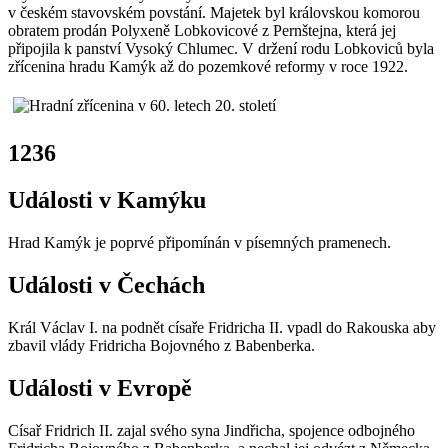
v českém stavovském povstání. Majetek byl královskou komorou
obratem prodán Polyxeně Lobkovicové z Pernštejna, která jej
připojila k panství Vysoký Chlumec. V držení rodu Lobkoviců byla
zřícenina hradu Kamýk až do pozemkové reformy v roce 1922.
1236
Události v Kamýku
Hrad Kamýk je poprvé připomínán v písemných pramenech.
Události v Čechách
Král Václav I. na podnět císaře Fridricha II. vpadl do Rakouska aby
zbavil vlády Fridricha Bojovného z Babenberka.
Události v Evropě
Císař Fridrich II. zajal svého syna Jindřicha, spojence odbojného