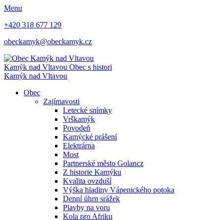
Menu
+420 318 677 129
obeckamyk@obeckamyk.cz
Kamýk nad Vltavou
Obec s histori
Kamýk nad Vltavou
Obec
Zajímavosti
Letecké snímky
Vrškamýk
Povodeň
Kamýcké prášení
Elektrárna
Most
Partnerské město Golancz
Z historie Kamýku
Kvalita ovzduší
Výška hladiny Vápenického potoka
Denní úhrn srážek
Plavby na voru
Kola pro Afriku