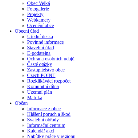
Obec Velká
Fotogalerie
Projekty
Webkamery
Ocenění obce
Obecní úřad
Úřední deska
Povinné informace
Stavební úřad
E-podatelna
Ochrana osobních údajů
Časté otázky
Zastupitelstvo obce
Czech POINT
Rozklikávácí rozpočet
Komunitní dílna
Územní plán
Matrika
Občan
Informace z obce
Hlášení poruch a škod
Svatební obřady
Informační centrum
Kalendář akcí
Nabídky práce v regionu