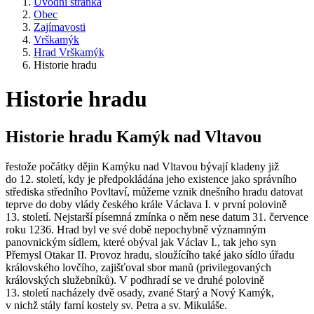
Úvodní stránka
Obec
Zajímavosti
Vrškamýk
Hrad Vrškamýk
Historie hradu
Historie hradu
Historie hradu Kamýk nad Vltavou
řestože počátky dějin Kamýku nad Vltavou bývají kladeny již
do 12. století, kdy je předpokládána jeho existence jako správního
střediska středního Povltaví, můžeme vznik dnešního hradu datovat
teprve do doby vlády českého krále Václava I. v první polovině
13. století. Nejstarší písemná zmínka o něm nese datum 31. července
roku 1236. Hrad byl ve své době nepochybně významným
panovnickým sídlem, které obýval jak Václav I., tak jeho syn
Přemysl Otakar II. Provoz hradu, sloužícího také jako sídlo úřadu
královského lovčího, zajišťoval sbor manů (privilegovaných
královských služebníků). V podhradí se ve druhé polovině
13. století nacházely dvě osady, zvané Starý a Nový Kamýk,
v nichž stály farní kostely sv. Petra a sv. Mikuláše.