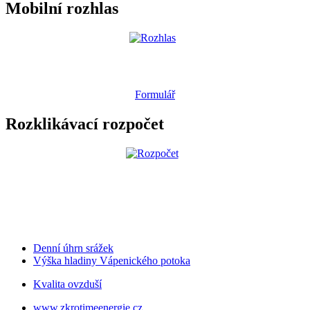
Mobilní rozhlas
Formulář
Rozklikávací rozpočet
Denní úhrn srážek
Výška hladiny Vápenického potoka
Kvalita ovzduší
www.zkrotimeenergie.cz