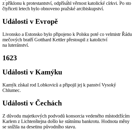
z příklonu k protestantství, odpřísáhl věrnost katolické církvi. Po sto
čtyřiceti letech bylo obnoveno pražské arcibiskupství.
Události v Evropě
Livonsko a Estonsko bylo připojeno k Polsku poté co velmistr Řádu
mečových bratří Gotthard Kettler přestoupil z katolictví
na luteránství.
1623
Události v Kamýku
Kamýk získal rod Lobkoviců a připojil jej k panství Vysoký
Chlumec.
Události v Čechách
Z důvodu majetkových podvodů konsorcia vedeného místodržícím
Karlem z Lichtenštejna došlo ke státnímu bankrotu. Hodnota měny
se snížila na desetinu původního stavu.