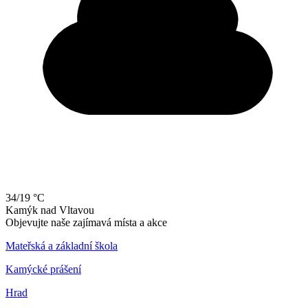
34/19 °C
Kamýk
nad
Vltavou
Objevujte naše zajímavá místa a akce
Mateřská a základní škola
Kamýcké prášení
Hrad