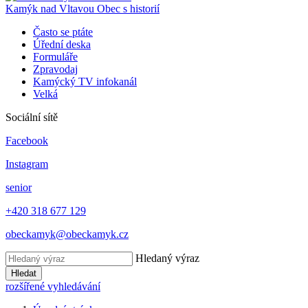
Kamýk nad Vltavou
Obec s historií
Často se ptáte
Úřední deska
Formuláře
Zpravodaj
Kamýcký TV infokanál
Velká
Sociální sítě
Facebook
Instagram
senior
+420 318 677 129
obeckamyk@obeckamyk.cz
Hledaný výraz
Hledat
rozšířené vyhledávání