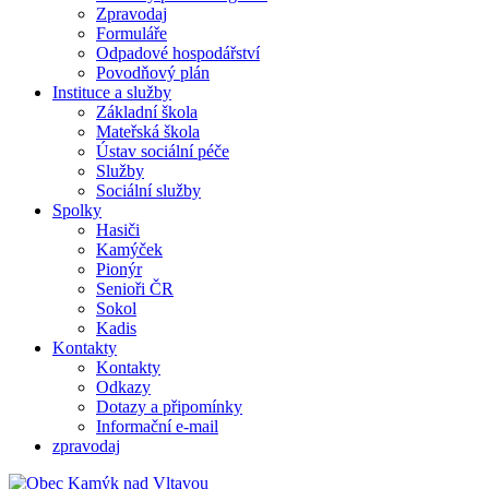
Zpravodaj
Formuláře
Odpadové hospodářství
Povodňový plán
Instituce a služby
Základní škola
Mateřská škola
Ústav sociální péče
Služby
Sociální služby
Spolky
Hasiči
Kamýček
Pionýr
Senioři ČR
Sokol
Kadis
Kontakty
Kontakty
Odkazy
Dotazy a připomínky
Informační e-mail
zpravodaj