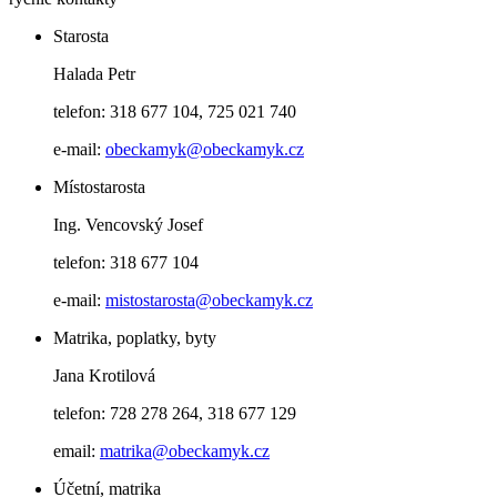
Starosta
Halada Petr
telefon: 318 677 104, 725 021 740
e-mail:
obeckamyk@obeckamyk.cz
Místostarosta
Ing. Vencovský Josef
telefon: 318 677 104
e-mail:
mistostarosta@obeckamyk.cz
Matrika, poplatky, byty
Jana Krotilová
telefon: 728 278 264, 318 677 129
email:
matrika@obeckamyk.cz
Účetní, matrika