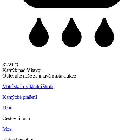
35/21 °C
Kamýk
nad
Vltavou
Objevujte naše zajímavá místa a akce
Mateřská a základní škola
Kamýcké prášení
Hrad
Cestovní ruch
Most
rychlé kontakty