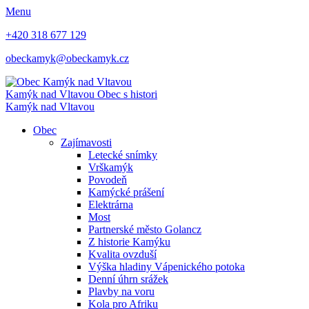
Menu
+420 318 677 129
obeckamyk@obeckamyk.cz
Kamýk nad Vltavou
Obec s histori
Kamýk nad Vltavou
Obec
Zajímavosti
Letecké snímky
Vrškamýk
Povodeň
Kamýcké prášení
Elektrárna
Most
Partnerské město Golancz
Z historie Kamýku
Kvalita ovzduší
Výška hladiny Vápenického potoka
Denní úhrn srážek
Plavby na voru
Kola pro Afriku