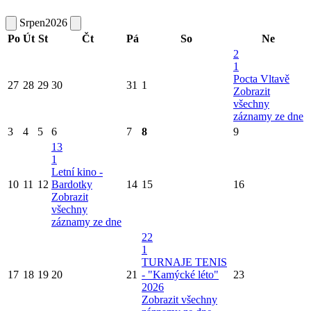
Srpen
2026
Po
Út
St
Čt
Pá
So
Ne
2
1
Pocta Vltavě
27
28
29
30
31
1
Zobrazit
všechny
záznamy ze dne
3
4
5
6
7
8
9
13
1
Letní kino -
10
11
12
Bardotky
14
15
16
Zobrazit
všechny
záznamy ze dne
22
1
TURNAJE TENIS
17
18
19
20
21
- "Kamýcké léto"
23
2026
Zobrazit všechny