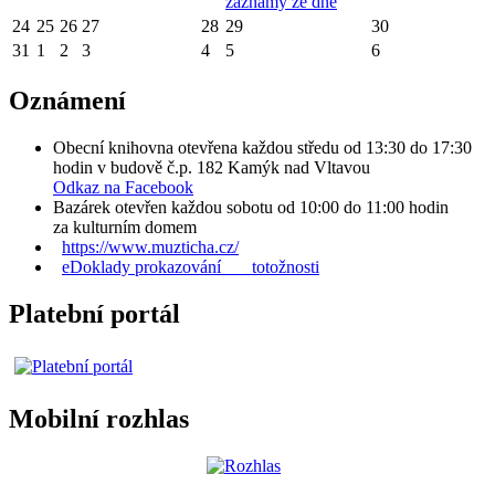
záznamy ze dne
24
25
26
27
28
29
30
31
1
2
3
4
5
6
Oznámení
Obecní knihovna otevřena každou středu od 13:30 do 17:30
hodin v budově č.p. 182 Kamýk nad Vltavou
Odkaz na Facebook
Bazárek otevřen každou sobotu od 10:00 do 11:00 hodin
za kulturním domem
https://www.muzticha.cz/
eDoklady prokazování totožnosti
Platební portál
Mobilní rozhlas