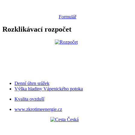
Formulář
Rozklikávací rozpočet
Denní úhrn srážek
Výška hladiny Vápenického potoka
Kvalita ovzduší
www.zkrotimeenergie.cz