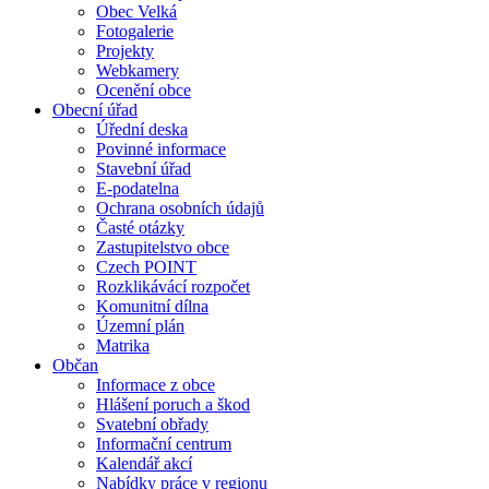
Obec Velká
Fotogalerie
Projekty
Webkamery
Ocenění obce
Obecní úřad
Úřední deska
Povinné informace
Stavební úřad
E-podatelna
Ochrana osobních údajů
Časté otázky
Zastupitelstvo obce
Czech POINT
Rozklikávácí rozpočet
Komunitní dílna
Územní plán
Matrika
Občan
Informace z obce
Hlášení poruch a škod
Svatební obřady
Informační centrum
Kalendář akcí
Nabídky práce v regionu