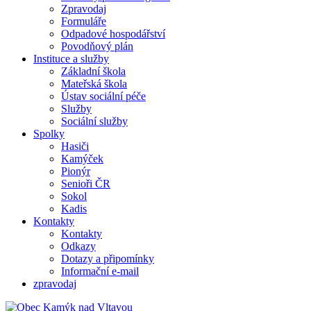
Zpravodaj
Formuláře
Odpadové hospodářství
Povodňový plán
Instituce a služby
Základní škola
Mateřská škola
Ústav sociální péče
Služby
Sociální služby
Spolky
Hasiči
Kamýček
Pionýr
Senioři ČR
Sokol
Kadis
Kontakty
Kontakty
Odkazy
Dotazy a připomínky
Informační e-mail
zpravodaj