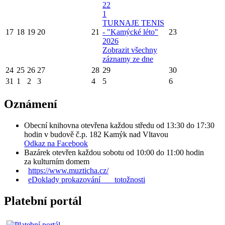
22
1
TURNAJE TENIS
17
18
19
20
21
- "Kamýcké léto"
23
2026
Zobrazit všechny
záznamy ze dne
24
25
26
27
28
29
30
31
1
2
3
4
5
6
Oznámení
Obecní knihovna otevřena každou středu od 13:30 do 17:30
hodin v budově č.p. 182 Kamýk nad Vltavou
Odkaz na Facebook
Bazárek otevřen každou sobotu od 10:00 do 11:00 hodin
za kulturním domem
https://www.muzticha.cz/
eDoklady prokazování totožnosti
Platební portál