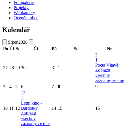
Fotogalerie
Projekty
Webkamery
Ocenění obce
Kalendář
Srpen
2026
Po
Út
St
Čt
Pá
So
Ne
2
1
Pocta Vltavě
27
28
29
30
31
1
Zobrazit
všechny
záznamy ze dne
3
4
5
6
7
8
9
13
1
Letní kino -
10
11
12
Bardotky
14
15
16
Zobrazit
všechny
záznamy ze dne