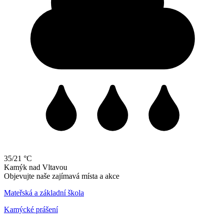
35/21 °C
Kamýk
nad
Vltavou
Objevujte naše zajímavá místa a akce
Mateřská a základní škola
Kamýcké prášení