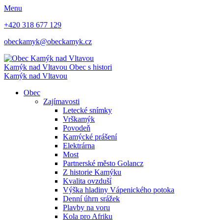
Menu
+420 318 677 129
obeckamyk@obeckamyk.cz
Kamýk nad Vltavou
Obec s histori
Kamýk nad Vltavou
Obec
Zajímavosti
Letecké snímky
Vrškamýk
Povodeň
Kamýcké prášení
Elektrárna
Most
Partnerské město Golancz
Z historie Kamýku
Kvalita ovzduší
Výška hladiny Vápenického potoka
Denní úhrn srážek
Plavby na voru
Kola pro Afriku