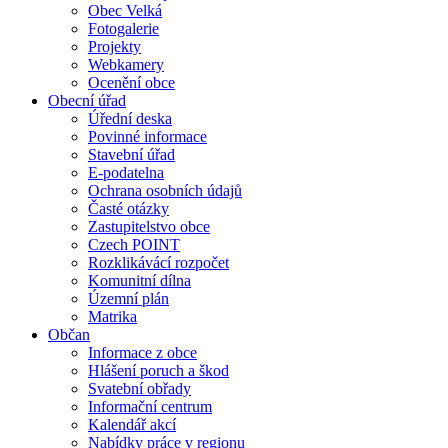
Obec Velká
Fotogalerie
Projekty
Webkamery
Ocenění obce
Obecní úřad
Úřední deska
Povinné informace
Stavební úřad
E-podatelna
Ochrana osobních údajů
Časté otázky
Zastupitelstvo obce
Czech POINT
Rozklikávácí rozpočet
Komunitní dílna
Územní plán
Matrika
Občan
Informace z obce
Hlášení poruch a škod
Svatební obřady
Informační centrum
Kalendář akcí
Nabídky práce v regionu