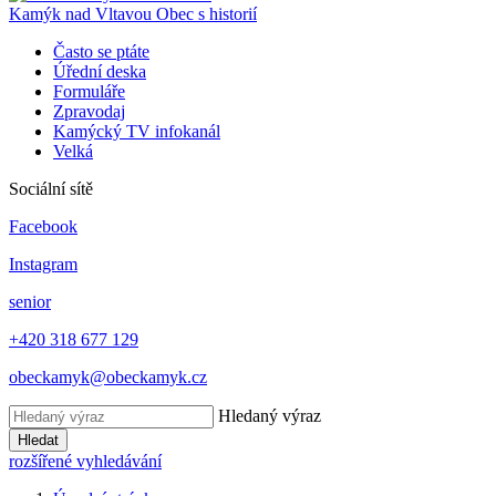
Kamýk nad Vltavou
Obec s historií
Často se ptáte
Úřední deska
Formuláře
Zpravodaj
Kamýcký TV infokanál
Velká
Sociální sítě
Facebook
Instagram
senior
+420 318 677 129
obeckamyk@obeckamyk.cz
Hledaný výraz
Hledat
rozšířené vyhledávání