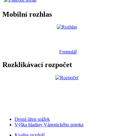
Mobilní rozhlas
Formulář
Rozklikávací rozpočet
Denní úhrn srážek
Výška hladiny Vápenického potoka
Kvalita ovzduší