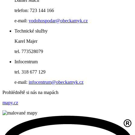
Daniel Mach
telefon: 723 144 166
e-mail:
vodohospodar@obeckamyk.cz
Technické služby
Karel Majer
tel. 773528079
Infocentrum
tel. 318 677 129
e-mail:
infocentrum@obeckamyk.cz
Prohlédnětě si nás na mapách
mapy.cz