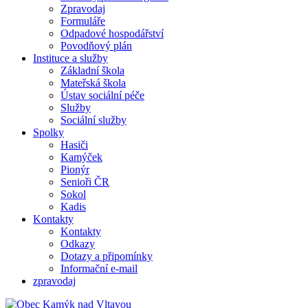
Zpravodaj
Formuláře
Odpadové hospodářství
Povodňový plán
Instituce a služby
Základní škola
Mateřská škola
Ústav sociální péče
Služby
Sociální služby
Spolky
Hasiči
Kamýček
Pionýr
Senioři ČR
Sokol
Kadis
Kontakty
Kontakty
Odkazy
Dotazy a připomínky
Informační e-mail
zpravodaj