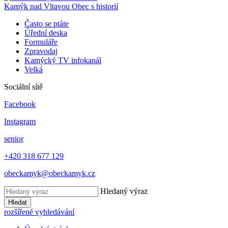
Kamýk nad Vltavou
Obec s historií
Často se ptáte
Úřední deska
Formuláře
Zpravodaj
Kamýcký TV infokanál
Velká
Sociální sítě
Facebook
Instagram
senior
+420 318 677 129
obeckamyk@obeckamyk.cz
Hledaný výraz
Hledat
rozšířené vyhledávání