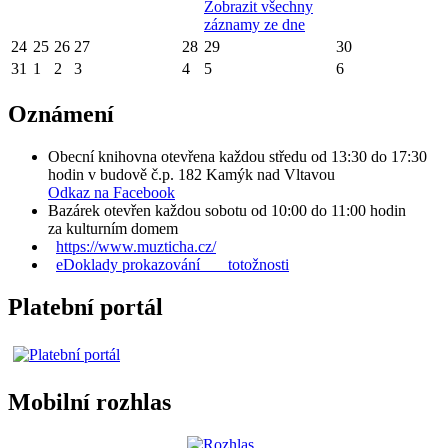
Zobrazit všechny
záznamy ze dne
24
25
26
27
28
29
30
31
1
2
3
4
5
6
Oznámení
Obecní knihovna otevřena každou středu od 13:30 do 17:30
hodin v budově č.p. 182 Kamýk nad Vltavou
Odkaz na Facebook
Bazárek otevřen každou sobotu od 10:00 do 11:00 hodin
za kulturním domem
https://www.muzticha.cz/
eDoklady prokazování totožnosti
Platební portál
Mobilní rozhlas