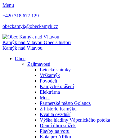
Menu
+420 318 677 129
obeckamyk@obeckamyk.cz
Kamýk nad Vltavou
Obec s histori
Kamýk nad Vltavou
Obec
Zajímavosti
Letecké snímky
Vrškamýk
Povodeň
Kamýcké prášení
Elektrárna
Most
Partnerské město Golancz
Z historie Kamýku
Kvalita ovzduší
Výška hladiny Vápenického potoka
Denní úhrn srážek
Plavby na voru
Kola pro Afriku