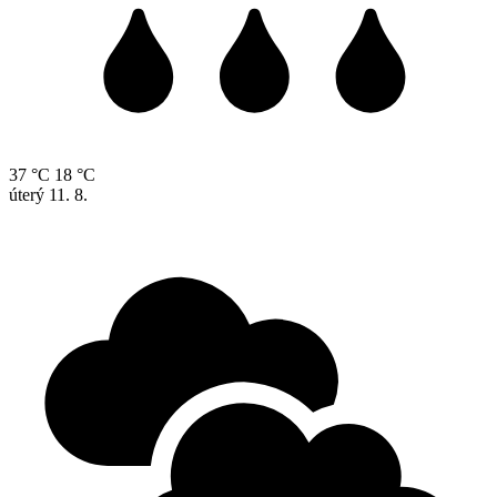
37 °C
18 °C
úterý
11. 8.