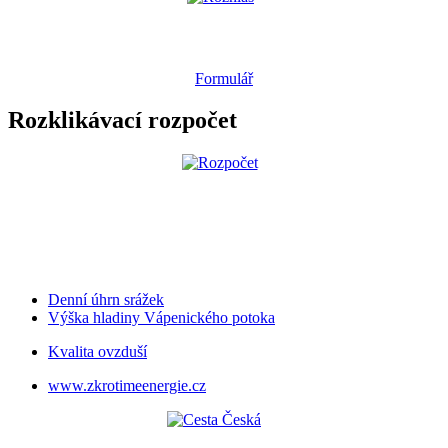
Formulář
Rozklikávací rozpočet
Denní úhrn srážek
Výška hladiny Vápenického potoka
Kvalita ovzduší
www.zkrotimeenergie.cz