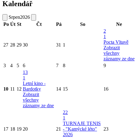
Kalendář
Srpen
2026
Po
Út
St
Čt
Pá
So
Ne
2
1
Pocta Vltavě
27
28
29
30
31
1
Zobrazit
všechny
záznamy ze dne
3
4
5
6
7
8
9
13
1
Letní kino -
10
11
12
Bardotky
14
15
16
Zobrazit
všechny
záznamy ze dne
22
1
TURNAJE TENIS
17
18
19
20
21
- "Kamýcké léto"
23
2026