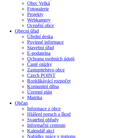
Obec Velká
Fotogalerie
Projekty
Webkamery
Ocenění obce
Obecní úřad
Úřední deska
Povinné informace
Stavební úřad
E-podatelna
Ochrana osobních údajů
Časté otázky
Zastupitelstvo obce
Czech POINT
Rozklikávácí rozpočet
Komunitní dílna
Územní plán
Matrika
Občan
Informace z obce
Hlášení poruch a škod
Svatební obřady
Informační centrum
Kalendář akcí
Nabídky práce v regionu