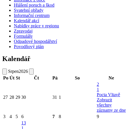
Hlášení poruch a škod
Svatební obřady
Informační centrum
Kalendář akcí
Nabídky práce v regionu
Zpravodaj
Formuláře
Odpadové hospodářství
Povodňový plán
Kalendář
Srpen
2026
Po
Út
St
Čt
Pá
So
Ne
2
1
Pocta Vltavě
27
28
29
30
31
1
Zobrazit
všechny
záznamy ze dne
3
4
5
6
7
8
9
13
1