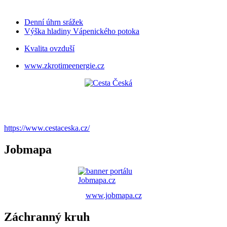
Denní úhrn srážek
Výška hladiny Vápenického potoka
Kvalita ovzduší
www.zkrotimeenergie.cz
https://www.cestaceska.cz/
Jobmapa
www.jobmapa.cz
Záchranný kruh