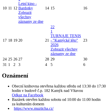
Letní kino -
10
11
12
Bardotky
14
15
16
Zobrazit
všechny
záznamy ze dne
22
1
TURNAJE TENIS
17
18
19
20
21
- "Kamýcké léto"
23
2026
Zobrazit všechny
záznamy ze dne
24
25
26
27
28
29
30
31
1
2
3
4
5
6
Oznámení
Obecní knihovna otevřena každou středu od 13:30 do 17:30
hodin v budově č.p. 182 Kamýk nad Vltavou
Odkaz na Facebook
Bazárek otevřen každou sobotu od 10:00 do 11:00 hodin
za kulturním domem
https://www.muzticha.cz/