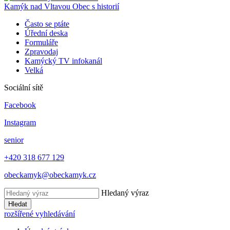
Kamýk nad Vltavou
Obec s historií
Často se ptáte
Úřední deska
Formuláře
Zpravodaj
Kamýcký TV infokanál
Velká
Sociální sítě
Facebook
Instagram
senior
+420 318 677 129
obeckamyk@obeckamyk.cz
Hledaný výraz
Hledat
rozšířené vyhledávání