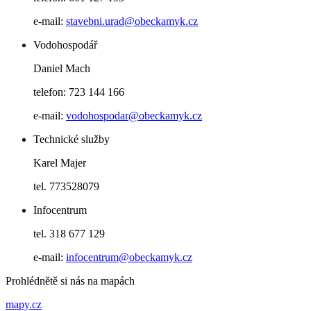
e-mail:
stavebni.urad@obeckamyk.cz
Vodohospodář
Daniel Mach
telefon: 723 144 166
e-mail:
vodohospodar@obeckamyk.cz
Technické služby
Karel Majer
tel. 773528079
Infocentrum
tel. 318 677 129
e-mail:
infocentrum@obeckamyk.cz
Prohlédnětě si nás na mapách
mapy.cz