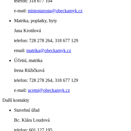
telefon: 318 677 104
e-mail:
mistostarosta@obeckamyk.cz
Matrika, poplatky, byty
Jana Krotilová
telefon: 728 278 264, 318 677 129
email:
matrika@obeckamyk.cz
Účetní, matrika
Irena Růžičková
telefon: 728 278 264, 318 677 129
e-mail:
ucetni@obeckamyk.cz
Další kontakty
Stavební úřad
Bc. Klára Loudová
telefon: 601 127 195