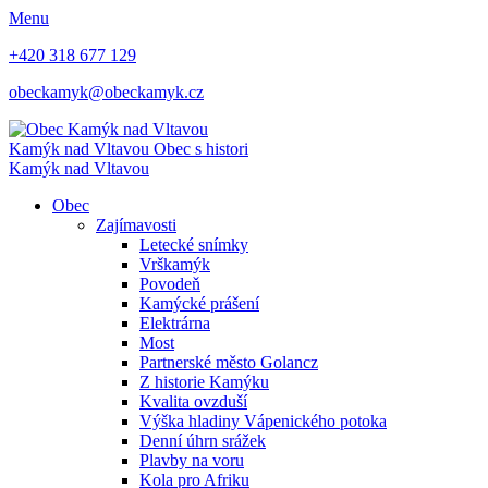
Menu
+420 318 677 129
obeckamyk@obeckamyk.cz
Kamýk nad Vltavou
Obec s histori
Kamýk nad Vltavou
Obec
Zajímavosti
Letecké snímky
Vrškamýk
Povodeň
Kamýcké prášení
Elektrárna
Most
Partnerské město Golancz
Z historie Kamýku
Kvalita ovzduší
Výška hladiny Vápenického potoka
Denní úhrn srážek
Plavby na voru
Kola pro Afriku