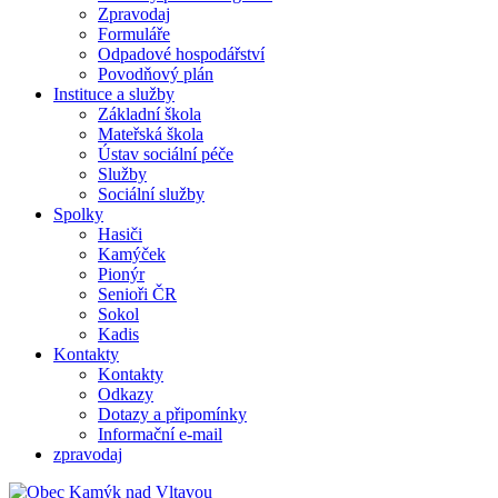
Zpravodaj
Formuláře
Odpadové hospodářství
Povodňový plán
Instituce a služby
Základní škola
Mateřská škola
Ústav sociální péče
Služby
Sociální služby
Spolky
Hasiči
Kamýček
Pionýr
Senioři ČR
Sokol
Kadis
Kontakty
Kontakty
Odkazy
Dotazy a připomínky
Informační e-mail
zpravodaj