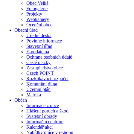
Obec Velká
Fotogalerie
Projekty
Webkamery
Ocenění obce
Obecní úřad
Úřední deska
Povinné informace
Stavební úřad
E-podatelna
Ochrana osobních údajů
Časté otázky
Zastupitelstvo obce
Czech POINT
Rozklikávácí rozpočet
Komunitní dílna
Územní plán
Matrika
Občan
Informace z obce
Hlášení poruch a škod
Svatební obřady
Informační centrum
Kalendář akcí
Nabídky práce v regionu