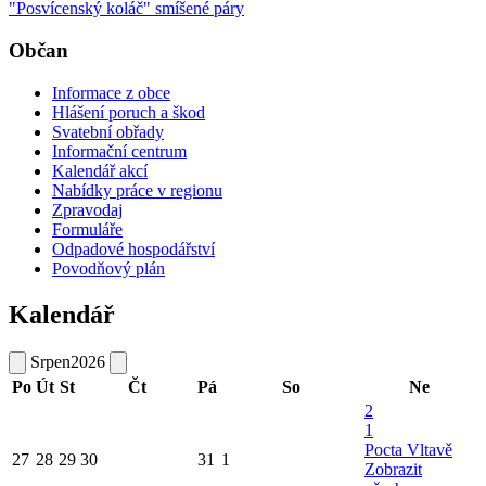
"Posvícenský koláč" smíšené páry
Občan
Informace z obce
Hlášení poruch a škod
Svatební obřady
Informační centrum
Kalendář akcí
Nabídky práce v regionu
Zpravodaj
Formuláře
Odpadové hospodářství
Povodňový plán
Kalendář
Srpen
2026
Po
Út
St
Čt
Pá
So
Ne
2
1
Pocta Vltavě
27
28
29
30
31
1
Zobrazit