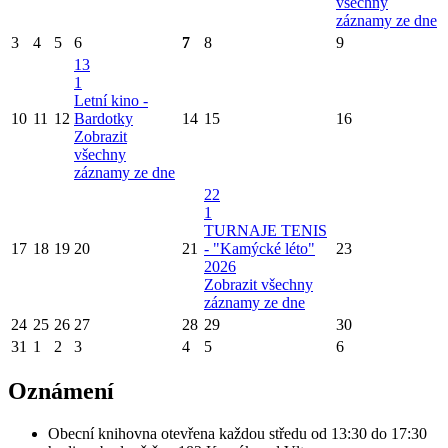
všechny
záznamy ze dne
3
4
5
6
7
8
9
13
1
Letní kino -
10
11
12
Bardotky
14
15
16
Zobrazit
všechny
záznamy ze dne
22
1
TURNAJE TENIS
17
18
19
20
21
- "Kamýcké léto"
23
2026
Zobrazit všechny
záznamy ze dne
24
25
26
27
28
29
30
31
1
2
3
4
5
6
Oznámení
Obecní knihovna otevřena každou středu od 13:30 do 17:30