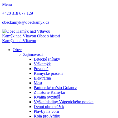
Menu
+420 318 677 129
obeckamyk@obeckamyk.cz
Kamýk nad Vltavou
Obec s histori
Kamýk nad Vltavou
Obec
Zajímavosti
Letecké snímky
Vrškamýk
Povodeň
Kamýcké prášení
Elektrárna
Most
Partnerské město Golancz
Z historie Kamýku
Kvalita ovzduší
Výška hladiny Vápenického potoka
Denní úhrn srážek
Plavby na voru
Kola pro Afriku