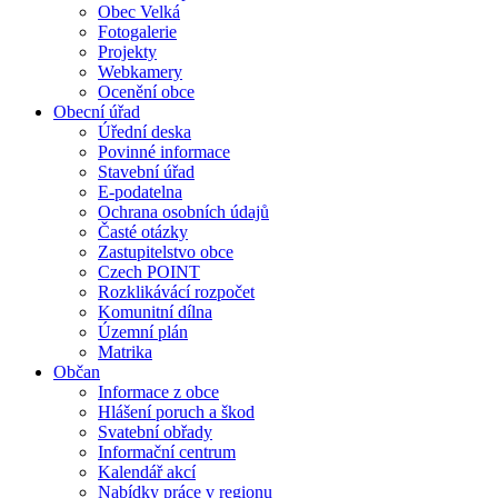
Obec Velká
Fotogalerie
Projekty
Webkamery
Ocenění obce
Obecní úřad
Úřední deska
Povinné informace
Stavební úřad
E-podatelna
Ochrana osobních údajů
Časté otázky
Zastupitelstvo obce
Czech POINT
Rozklikávácí rozpočet
Komunitní dílna
Územní plán
Matrika
Občan
Informace z obce
Hlášení poruch a škod
Svatební obřady
Informační centrum
Kalendář akcí
Nabídky práce v regionu