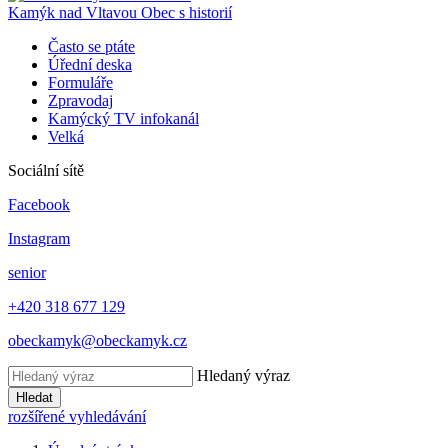
Kamýk nad Vltavou
Obec s historií
Často se ptáte
Úřední deska
Formuláře
Zpravodaj
Kamýcký TV infokanál
Velká
Sociální sítě
Facebook
Instagram
senior
+420 318 677 129
obeckamyk@obeckamyk.cz
Hledaný výraz
Hledat
rozšířené vyhledávání