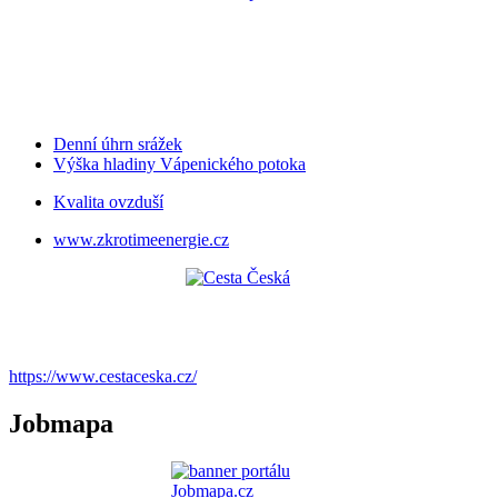
Denní úhrn srážek
Výška hladiny Vápenického potoka
Kvalita ovzduší
www.zkrotimeenergie.cz
https://www.cestaceska.cz/
Jobmapa