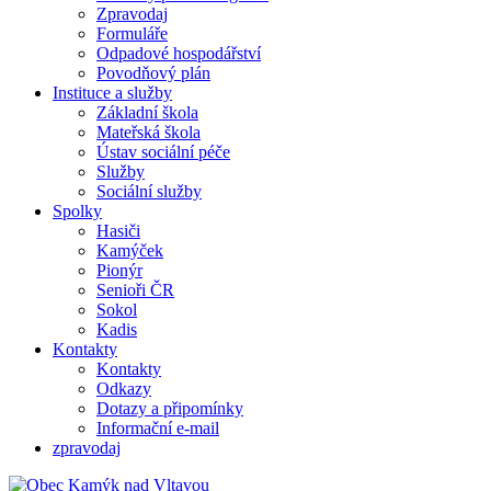
Zpravodaj
Formuláře
Odpadové hospodářství
Povodňový plán
Instituce a služby
Základní škola
Mateřská škola
Ústav sociální péče
Služby
Sociální služby
Spolky
Hasiči
Kamýček
Pionýr
Senioři ČR
Sokol
Kadis
Kontakty
Kontakty
Odkazy
Dotazy a připomínky
Informační e-mail
zpravodaj