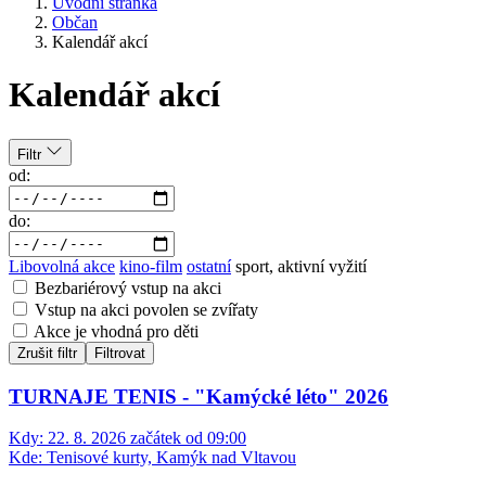
Úvodní stránka
Občan
Kalendář akcí
Kalendář akcí
Filtr
od:
do:
Libovolná akce
kino-film
ostatní
sport, aktivní vyžití
Bezbariérový vstup na akci
Vstup na akci povolen se zvířaty
Akce je vhodná pro děti
Zrušit filtr
Filtrovat
TURNAJE TENIS - "Kamýcké léto" 2026
Kdy:
22. 8. 2026 začátek od 09:00
Kde:
Tenisové kurty, Kamýk nad Vltavou