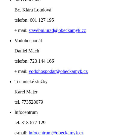
Bc. Klára Loudová
telefon: 601 127 195
e-mail:
stavebni.urad@obeckamyk.cz
Vodohospodář
Daniel Mach
telefon: 723 144 166
e-mail:
vodohospodar@obeckamyk.cz
Technické služby
Karel Majer
tel. 773528079
Infocentrum
tel. 318 677 129
e-mail:
infocentrum@obeckamyk.cz