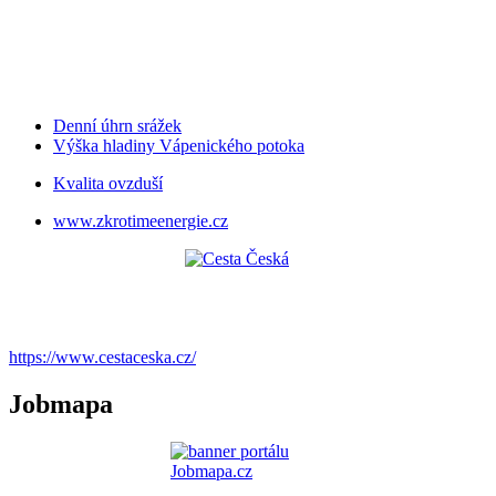
Denní úhrn srážek
Výška hladiny Vápenického potoka
Kvalita ovzduší
www.zkrotimeenergie.cz
https://www.cestaceska.cz/
Jobmapa