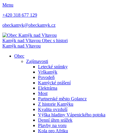
Menu
+420 318 677 129
obeckamyk@obeckamyk.cz
Kamýk nad Vltavou
Obec s histori
Kamýk nad Vltavou
Obec
Zajímavosti
Letecké snímky
Vrškamýk
Povodeň
Kamýcké prášení
Elektrárna
Most
Partnerské město Golancz
Z historie Kamýku
Kvalita ovzduší
Výška hladiny Vápenického potoka
Denní úhrn srážek
Plavby na voru
Kola pro Afriku