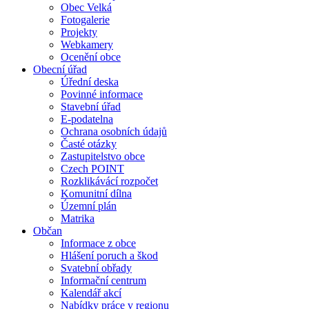
Obec Velká
Fotogalerie
Projekty
Webkamery
Ocenění obce
Obecní úřad
Úřední deska
Povinné informace
Stavební úřad
E-podatelna
Ochrana osobních údajů
Časté otázky
Zastupitelstvo obce
Czech POINT
Rozklikávácí rozpočet
Komunitní dílna
Územní plán
Matrika
Občan
Informace z obce
Hlášení poruch a škod
Svatební obřady
Informační centrum
Kalendář akcí
Nabídky práce v regionu