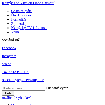
Kamýk nad Vltavou
Obec s historií
Často se ptáte
Úřední deska
Formuláře
Zpravodaj
Kamýcký TV infokanál
Velká
Sociální sítě
Facebook
Instagram
senior
+420 318 677 129
obeckamyk@obeckamyk.cz
Hledaný výraz
Hledat
rozšířené vyhledávání