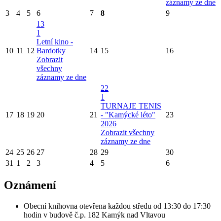
záznamy ze dne
3
4
5
6
7
8
9
13
1
Letní kino -
10
11
12
Bardotky
14
15
16
Zobrazit
všechny
záznamy ze dne
22
1
TURNAJE TENIS
17
18
19
20
21
- "Kamýcké léto"
23
2026
Zobrazit všechny
záznamy ze dne
24
25
26
27
28
29
30
31
1
2
3
4
5
6
Oznámení
Obecní knihovna otevřena každou středu od 13:30 do 17:30
hodin v budově č.p. 182 Kamýk nad Vltavou