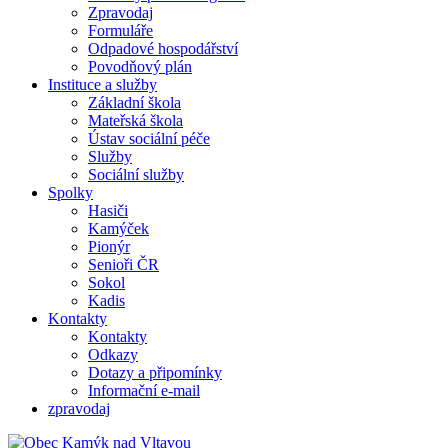
Zpravodaj
Formuláře
Odpadové hospodářství
Povodňový plán
Instituce a služby
Základní škola
Mateřská škola
Ústav sociální péče
Služby
Sociální služby
Spolky
Hasiči
Kamýček
Pionýr
Senioři ČR
Sokol
Kadis
Kontakty
Kontakty
Odkazy
Dotazy a připomínky
Informační e-mail
zpravodaj