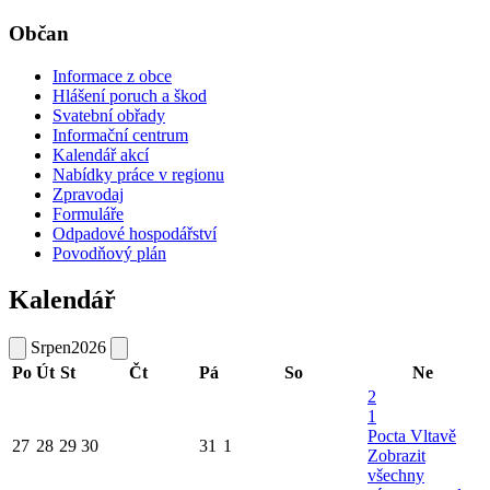
Občan
Informace z obce
Hlášení poruch a škod
Svatební obřady
Informační centrum
Kalendář akcí
Nabídky práce v regionu
Zpravodaj
Formuláře
Odpadové hospodářství
Povodňový plán
Kalendář
Srpen
2026
Po
Út
St
Čt
Pá
So
Ne
2
1
Pocta Vltavě
27
28
29
30
31
1
Zobrazit
všechny