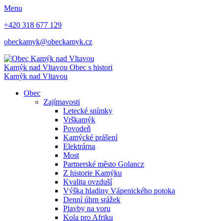
Menu
+420 318 677 129
obeckamyk@obeckamyk.cz
Kamýk nad Vltavou
Obec s histori
Kamýk nad Vltavou
Obec
Zajímavosti
Letecké snímky
Vrškamýk
Povodeň
Kamýcké prášení
Elektrárna
Most
Partnerské město Golancz
Z historie Kamýku
Kvalita ovzduší
Výška hladiny Vápenického potoka
Denní úhrn srážek
Plavby na voru
Kola pro Afriku