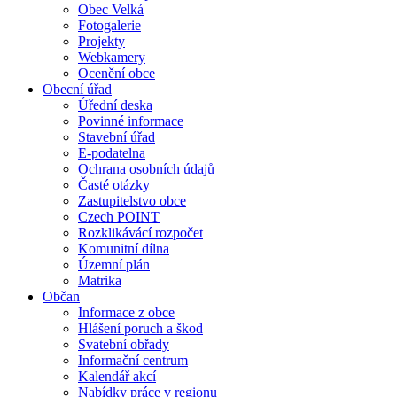
Obec Velká
Fotogalerie
Projekty
Webkamery
Ocenění obce
Obecní úřad
Úřední deska
Povinné informace
Stavební úřad
E-podatelna
Ochrana osobních údajů
Časté otázky
Zastupitelstvo obce
Czech POINT
Rozklikávácí rozpočet
Komunitní dílna
Územní plán
Matrika
Občan
Informace z obce
Hlášení poruch a škod
Svatební obřady
Informační centrum
Kalendář akcí
Nabídky práce v regionu