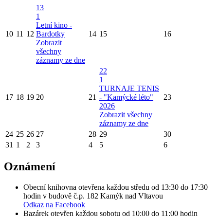
13
1
Letní kino -
10
11
12
Bardotky
14
15
16
Zobrazit
všechny
záznamy ze dne
22
1
TURNAJE TENIS
17
18
19
20
21
- "Kamýcké léto"
23
2026
Zobrazit všechny
záznamy ze dne
24
25
26
27
28
29
30
31
1
2
3
4
5
6
Oznámení
Obecní knihovna otevřena každou středu od 13:30 do 17:30
hodin v budově č.p. 182 Kamýk nad Vltavou
Odkaz na Facebook
Bazárek otevřen každou sobotu od 10:00 do 11:00 hodin