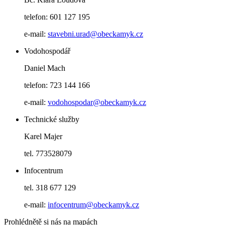
telefon: 601 127 195
e-mail:
stavebni.urad@obeckamyk.cz
Vodohospodář
Daniel Mach
telefon: 723 144 166
e-mail:
vodohospodar@obeckamyk.cz
Technické služby
Karel Majer
tel. 773528079
Infocentrum
tel. 318 677 129
e-mail:
infocentrum@obeckamyk.cz
Prohlédnětě si nás na mapách