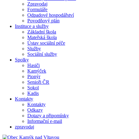
Zpravodaj
Formuláře
Odpadové hospodářství
Povodňový plán
Instituce a služby
Základní škola
Mateřská škola
Ústav sociální péče
Služby
Sociální služby
Spolky
Hasiči
Kamýček
Pionýr
Senioři ČR
Sokol
Kadis
Kontakty
Kontakty
Odkazy
Dotazy a připomínky
Informační e-mail
zpravodaj