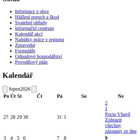
Informace z obce
Hlášení poruch a škod
Svatební obřady
Informační centrum
Kalendář akcí
Nabídky práce v regionu
Zpravodaj
Formuláře
Odpadové hospodářství
Povodňový plán
Kalendář
Srpen
2026
Po
Út
St
Čt
Pá
So
Ne
2
1
Pocta Vltavě
27
28
29
30
31
1
Zobrazit
všechny
záznamy ze dne
3
4
5
6
7
8
9