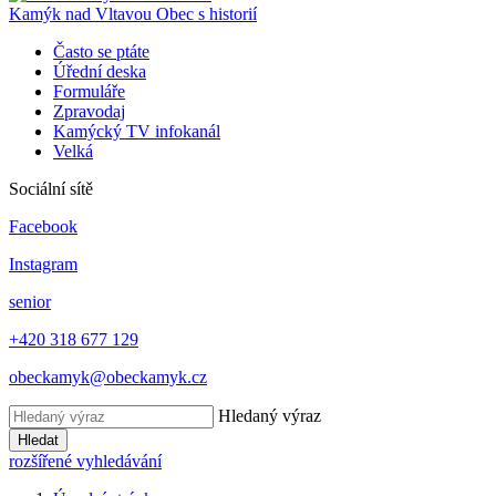
Kamýk nad Vltavou
Obec s historií
Často se ptáte
Úřední deska
Formuláře
Zpravodaj
Kamýcký TV infokanál
Velká
Sociální sítě
Facebook
Instagram
senior
+420 318 677 129
obeckamyk@obeckamyk.cz
Hledaný výraz
Hledat
rozšířené vyhledávání