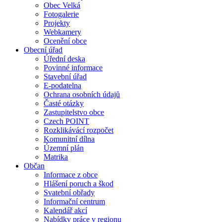
Obec Velká
Fotogalerie
Projekty
Webkamery
Ocenění obce
Obecní úřad
Úřední deska
Povinné informace
Stavební úřad
E-podatelna
Ochrana osobních údajů
Časté otázky
Zastupitelstvo obce
Czech POINT
Rozklikávácí rozpočet
Komunitní dílna
Územní plán
Matrika
Občan
Informace z obce
Hlášení poruch a škod
Svatební obřady
Informační centrum
Kalendář akcí
Nabídky práce v regionu