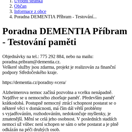
Úvodní stránka
Občan
Informace z obce
Poradna DEMENTIA Příbram - Testování...
Poradna DEMENTIA Příbram
- Testování paměti
Objednávky na tel.: 775 292 884, nebo na mailu:
poradna.pribram@dementia.cz.
Veškeré služby jsou zdarma, projekt je realizován za finanční
podpory Středočeského kraje.
https://dementia.cz/poradny-vcera/
Alzheimerova nemoc začíná pozvolna a vcelku nenápadně.
Nejdříve se u nemocného zhoršuje paměť. Především paměť
krátkodobá. Postupně nemocný ztrácí schopnost postarat se o
některé věci v domácnosti, má čím dál větší problémy
s vyjadřováním, rozhodováním, nedokončuje myšlenky, je
zmatenější. Mění se celá jeho osobnost. V posledních stadiích
nemoci už vůbec není schopen se sám o sebe postarat a je plně
odkázán na péči druhých osob.