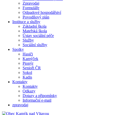
Zpravodaj
Formuláře
Odpadové hospodářství
Povodňový plán
Instituce a služby
Základní škola
Mateřská škola
Ústav sociální péče
Služby
Sociální služby
Spolky
Hasiči
Kamýček
Pionýr
Senioři ČR
Sokol
Kadis
Kontakty
Kontakty
Odkazy
Dotazy a připomínky
Informační e-mail
zpravodaj