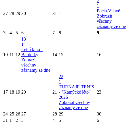
2
1
Pocta Vltavě
27
28
29
30
31
1
Zobrazit
všechny
záznamy ze dne
3
4
5
6
7
8
9
13
1
Letní kino -
10
11
12
Bardotky
14
15
16
Zobrazit
všechny
záznamy ze dne
22
1
TURNAJE TENIS
17
18
19
20
21
- "Kamýcké léto"
23
2026
Zobrazit všechny
záznamy ze dne
24
25
26
27
28
29
30
31
1
2
3
4
5
6