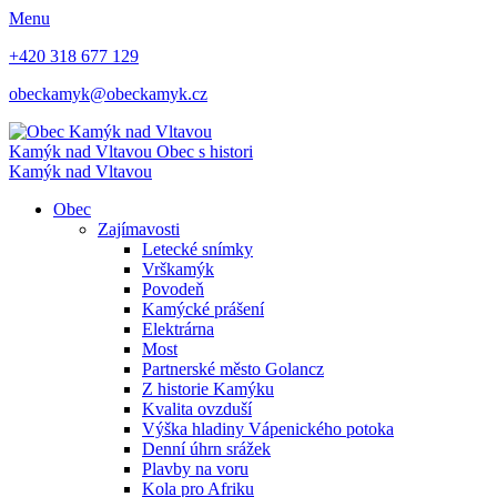
Menu
+420 318 677 129
obeckamyk@obeckamyk.cz
Kamýk nad Vltavou
Obec s histori
Kamýk nad Vltavou
Obec
Zajímavosti
Letecké snímky
Vrškamýk
Povodeň
Kamýcké prášení
Elektrárna
Most
Partnerské město Golancz
Z historie Kamýku
Kvalita ovzduší
Výška hladiny Vápenického potoka
Denní úhrn srážek
Plavby na voru
Kola pro Afriku