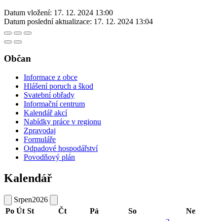
Datum vložení:
17. 12. 2024 13:00
Datum poslední aktualizace:
17. 12. 2024 13:04
Občan
Informace z obce
Hlášení poruch a škod
Svatební obřady
Informační centrum
Kalendář akcí
Nabídky práce v regionu
Zpravodaj
Formuláře
Odpadové hospodářství
Povodňový plán
Kalendář
Srpen
2026
Po
Út
St
Čt
Pá
So
Ne