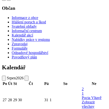
Občan
Informace z obce
Hlášení poruch a škod
Svatební obřady
Informační centrum
Kalendář akcí
Nabídky práce v regionu
Zpravodaj
Formuláře
Odpadové hospodářství
Povodňový plán
Kalendář
Srpen
2026
Po
Út
St
Čt
Pá
So
Ne
2
1
Pocta Vltavě
27
28
29
30
31
1
Zobrazit
všechny