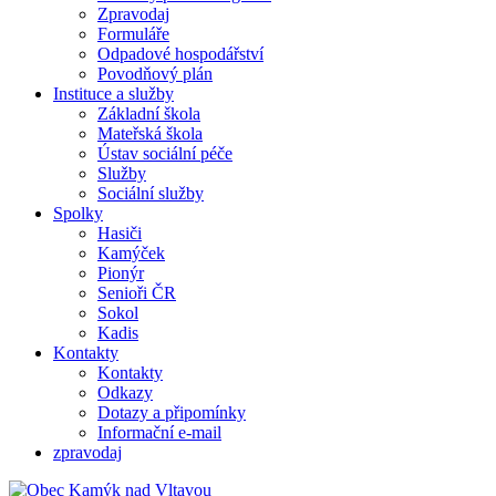
Zpravodaj
Formuláře
Odpadové hospodářství
Povodňový plán
Instituce a služby
Základní škola
Mateřská škola
Ústav sociální péče
Služby
Sociální služby
Spolky
Hasiči
Kamýček
Pionýr
Senioři ČR
Sokol
Kadis
Kontakty
Kontakty
Odkazy
Dotazy a připomínky
Informační e-mail
zpravodaj