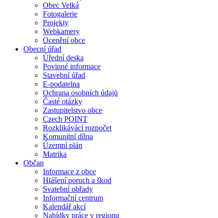
Obec Velká
Fotogalerie
Projekty
Webkamery
Ocenění obce
Obecní úřad
Úřední deska
Povinné informace
Stavební úřad
E-podatelna
Ochrana osobních údajů
Časté otázky
Zastupitelstvo obce
Czech POINT
Rozklikávácí rozpočet
Komunitní dílna
Územní plán
Matrika
Občan
Informace z obce
Hlášení poruch a škod
Svatební obřady
Informační centrum
Kalendář akcí
Nabídky práce v regionu