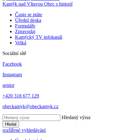
Kamýk nad Vltavou
Obec s historií
Často se ptáte
Úřední deska
Formuláře
Zpravodaj
Kamýcký TV infokanál
Velká
Sociální sítě
Facebook
Instagram
senior
+420 318 677 129
obeckamyk@obeckamyk.cz
Hledaný výraz
Hledat
rozšířené vyhledávání