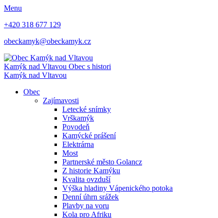
Menu
+420 318 677 129
obeckamyk@obeckamyk.cz
Kamýk nad Vltavou
Obec s histori
Kamýk nad Vltavou
Obec
Zajímavosti
Letecké snímky
Vrškamýk
Povodeň
Kamýcké prášení
Elektrárna
Most
Partnerské město Golancz
Z historie Kamýku
Kvalita ovzduší
Výška hladiny Vápenického potoka
Denní úhrn srážek
Plavby na voru
Kola pro Afriku