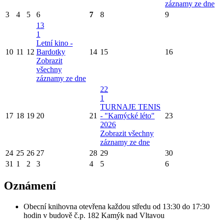
záznamy ze dne
3
4
5
6
7
8
9
13
1
Letní kino -
10
11
12
Bardotky
14
15
16
Zobrazit
všechny
záznamy ze dne
22
1
TURNAJE TENIS
17
18
19
20
21
- "Kamýcké léto"
23
2026
Zobrazit všechny
záznamy ze dne
24
25
26
27
28
29
30
31
1
2
3
4
5
6
Oznámení
Obecní knihovna otevřena každou středu od 13:30 do 17:30
hodin v budově č.p. 182 Kamýk nad Vltavou