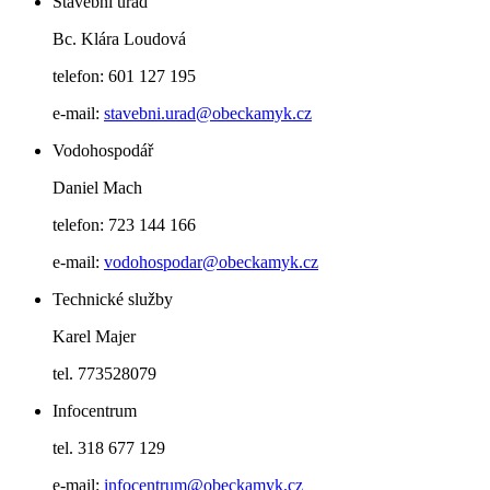
Stavební úřad
Bc. Klára Loudová
telefon: 601 127 195
e-mail:
stavebni.urad@obeckamyk.cz
Vodohospodář
Daniel Mach
telefon: 723 144 166
e-mail:
vodohospodar@obeckamyk.cz
Technické služby
Karel Majer
tel. 773528079
Infocentrum
tel. 318 677 129
e-mail:
infocentrum@obeckamyk.cz