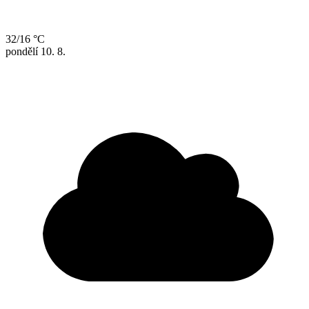
32/16 °C
pondělí
10. 8.