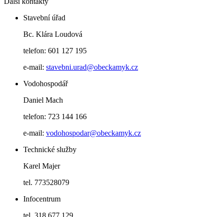
Další kontakty
Stavební úřad
Bc. Klára Loudová
telefon: 601 127 195
e-mail:
stavebni.urad@obeckamyk.cz
Vodohospodář
Daniel Mach
telefon: 723 144 166
e-mail:
vodohospodar@obeckamyk.cz
Technické služby
Karel Majer
tel. 773528079
Infocentrum
tel. 318 677 129