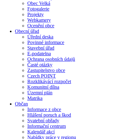
Obec Velká
Fotogalerie
Projekty
Webkamery
Ocenění obce
Obecní úřad
Úřední deska
Povinné informace
Stavební úřad
E-podatelna
Ochrana osobních údajů
Časté otázky
Zastupitelstvo obce
Czech POINT
Rozklikávácí rozpočet
Komunitní dílna
Územní plán
Matrika
Občan
Informace z obce
Hlášení poruch a škod
Svatební obřady
Informační centrum
Kalendář akcí
Nabídky práce v regionu