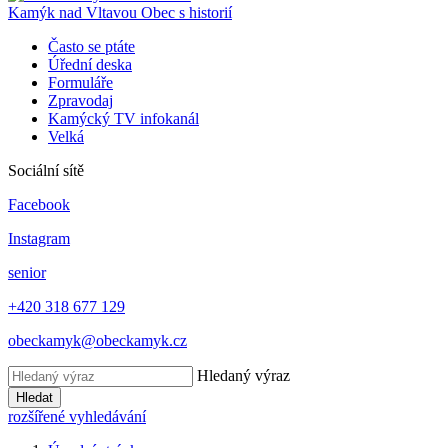
Kamýk nad Vltavou
Obec s historií
Často se ptáte
Úřední deska
Formuláře
Zpravodaj
Kamýcký TV infokanál
Velká
Sociální sítě
Facebook
Instagram
senior
+420 318 677 129
obeckamyk@obeckamyk.cz
Hledaný výraz
Hledat
rozšířené vyhledávání