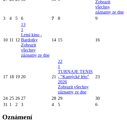
Zobrazit
všechny
záznamy ze dne
3
4
5
6
7
8
9
13
1
Letní kino -
10
11
12
Bardotky
14
15
16
Zobrazit
všechny
záznamy ze dne
22
1
TURNAJE TENIS
17
18
19
20
21
- "Kamýcké léto"
23
2026
Zobrazit všechny
záznamy ze dne
24
25
26
27
28
29
30
31
1
2
3
4
5
6
Oznámení