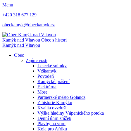
Menu
+420 318 677 129
obeckamyk@obeckamyk.cz
Kamýk nad Vltavou
Obec s histori
Kamýk nad Vltavou
Obec
Zajímavosti
Letecké snímky
Vrškamýk
Povodeň
Kamýcké prášení
Elektrárna
Most
Partnerské město Golancz
Z historie Kamýku
Kvalita ovzduší
Výška hladiny Vápenického potoka
Denní úhrn srážek
Plavby na voru
Kola pro Afriku