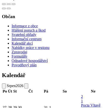
Občan
Informace z obce
Hlášení poruch a škod
Svatební obřady
Informační centrum
Kalendář akcí
Nabídky práce v regionu
Zpravodaj
Formuláře
Odpadové hospodářství
Povodňový plán
Kalendář
Srpen
2026
Po
Út
St
Čt
Pá
So
Ne
2
1
Pocta Vltavě
27
28
29
30
31
1