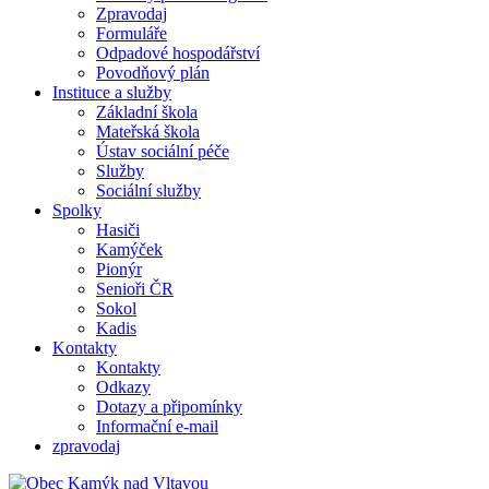
Zpravodaj
Formuláře
Odpadové hospodářství
Povodňový plán
Instituce a služby
Základní škola
Mateřská škola
Ústav sociální péče
Služby
Sociální služby
Spolky
Hasiči
Kamýček
Pionýr
Senioři ČR
Sokol
Kadis
Kontakty
Kontakty
Odkazy
Dotazy a připomínky
Informační e-mail
zpravodaj