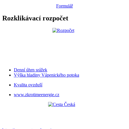
Formulář
Rozklikávací rozpočet
Denní úhrn srážek
Výška hladiny Vápenického potoka
Kvalita ovzduší
www.zkrotimeenergie.cz