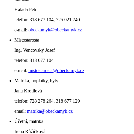
Halada Petr
telefon: 318 677 104, 725 021 740
e-mail:
obeckamyk@obeckamyk.cz
Místostarosta
Ing. Vencovský Josef
telefon: 318 677 104
e-mail:
mistostarosta@obeckamyk.cz
Matrika, poplatky, byty
Jana Krotilová
telefon: 728 278 264, 318 677 129
email:
matrika@obeckamyk.cz
Účetní, matrika
Irena Růžičková