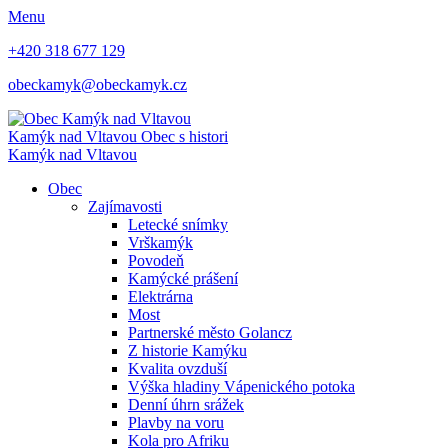
Menu
+420 318 677 129
obeckamyk@obeckamyk.cz
Kamýk nad Vltavou
Obec s histori
Kamýk nad Vltavou
Obec
Zajímavosti
Letecké snímky
Vrškamýk
Povodeň
Kamýcké prášení
Elektrárna
Most
Partnerské město Golancz
Z historie Kamýku
Kvalita ovzduší
Výška hladiny Vápenického potoka
Denní úhrn srážek
Plavby na voru
Kola pro Afriku