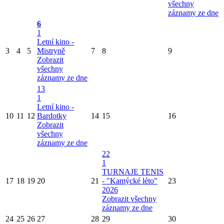
všechny
záznamy ze dne
6
1
Letní kino -
3
4
5
Mistryně
7
8
9
Zobrazit
všechny
záznamy ze dne
13
1
Letní kino -
10
11
12
Bardotky
14
15
16
Zobrazit
všechny
záznamy ze dne
22
1
TURNAJE TENIS
17
18
19
20
21
- "Kamýcké léto"
23
2026
Zobrazit všechny
záznamy ze dne
24
25
26
27
28
29
30