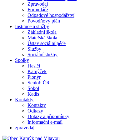
Zpravodaj
Formuláře
Odpadové hospodářství
Povodňový plán
Instituce a služby
Základní škola
Mateřská škola
Ústav sociální péče
Služby
Sociální služby
Spolky
Hasiči
Kamýček
Pionýr
Senioři ČR
Sokol
Kadis
Kontakty
Kontakty
Odkazy
Dotazy a připomínky
Informační e-mail
zpravodaj