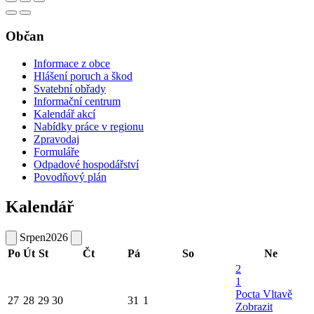
Občan
Informace z obce
Hlášení poruch a škod
Svatební obřady
Informační centrum
Kalendář akcí
Nabídky práce v regionu
Zpravodaj
Formuláře
Odpadové hospodářství
Povodňový plán
Kalendář
Srpen
2026
Po
Út
St
Čt
Pá
So
Ne
2
1
Pocta Vltavě
27
28
29
30
31
1
Zobrazit