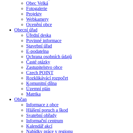
Obec Velká
Fotogalerie
Projekty
Webkamery
Ocenění obce
Obecní úřad
Úřední deska
Povinné informace
Stavební úřad
E-podatelna
Ochrana osobních údajů
Časté otázky
Zastupitelstvo obce
Czech POINT
Rozklikávácí rozpočet
Komunitní dílna
Územní plán
Matrika
Občan
Informace z obce
Hlášení poruch a škod
Svatební obřady
Informační centrum
Kalendář akcí
Nabídky práce v regionu