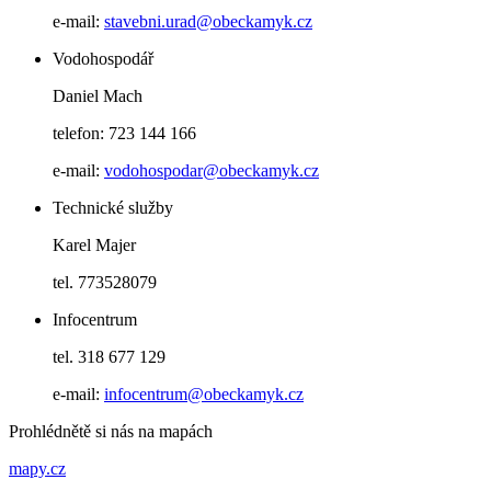
e-mail:
stavebni.urad@obeckamyk.cz
Vodohospodář
Daniel Mach
telefon: 723 144 166
e-mail:
vodohospodar@obeckamyk.cz
Technické služby
Karel Majer
tel. 773528079
Infocentrum
tel. 318 677 129
e-mail:
infocentrum@obeckamyk.cz
Prohlédnětě si nás na mapách
mapy.cz