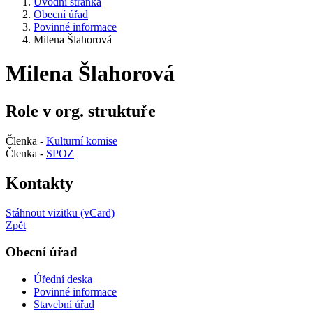
Úvodní stránka
Obecní úřad
Povinné informace
Milena Šlahorová
Milena Šlahorová
Role v org. struktuře
Členka -
Kulturní komise
Členka -
SPOZ
Kontakty
Stáhnout vizitku (vCard)
Zpět
Obecní úřad
Úřední deska
Povinné informace
Stavební úřad