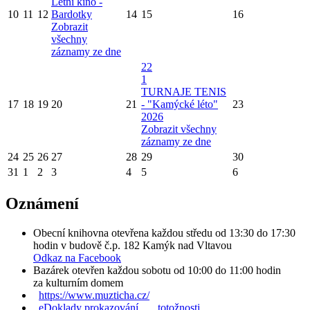
Letní kino -
10
11
12
Bardotky
14
15
16
Zobrazit
všechny
záznamy ze dne
22
1
TURNAJE TENIS
17
18
19
20
21
- "Kamýcké léto"
23
2026
Zobrazit všechny
záznamy ze dne
24
25
26
27
28
29
30
31
1
2
3
4
5
6
Oznámení
Obecní knihovna otevřena každou středu od 13:30 do 17:30
hodin v budově č.p. 182 Kamýk nad Vltavou
Odkaz na Facebook
Bazárek otevřen každou sobotu od 10:00 do 11:00 hodin
za kulturním domem
https://www.muzticha.cz/
eDoklady prokazování totožnosti