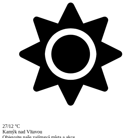
27/12 °C
Kamýk
nad
Vltavou
Objevujte naše zajímavá místa a akce