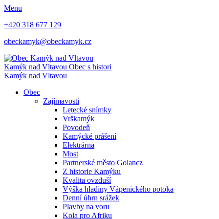
Menu
+420 318 677 129
obeckamyk@obeckamyk.cz
Kamýk nad Vltavou
Obec s histori
Kamýk nad Vltavou
Obec
Zajímavosti
Letecké snímky
Vrškamýk
Povodeň
Kamýcké prášení
Elektrárna
Most
Partnerské město Golancz
Z historie Kamýku
Kvalita ovzduší
Výška hladiny Vápenického potoka
Denní úhrn srážek
Plavby na voru
Kola pro Afriku