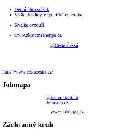
Denní úhrn srážek
Výška hladiny Vápenického potoka
Kvalita ovzduší
www.zkrotimeenergie.cz
https://www.cestaceska.cz/
Jobmapa
www.jobmapa.cz
Záchranný kruh