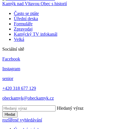
Kamýk nad Vltavou
Obec s historií
Často se ptáte
Úřední deska
Formuláře
Zpravodaj
Kamýcký TV infokanál
Velká
Sociální sítě
Facebook
Instagram
senior
+420 318 677 129
obeckamyk@obeckamyk.cz
Hledaný výraz
Hledat
rozšířené vyhledávání