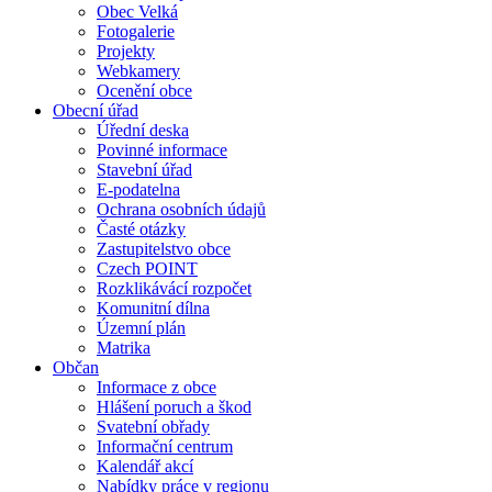
Obec Velká
Fotogalerie
Projekty
Webkamery
Ocenění obce
Obecní úřad
Úřední deska
Povinné informace
Stavební úřad
E-podatelna
Ochrana osobních údajů
Časté otázky
Zastupitelstvo obce
Czech POINT
Rozklikávácí rozpočet
Komunitní dílna
Územní plán
Matrika
Občan
Informace z obce
Hlášení poruch a škod
Svatební obřady
Informační centrum
Kalendář akcí
Nabídky práce v regionu