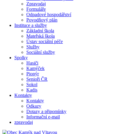
Zpravodaj
Formuláře
Odpadové hospodářství
Povodňový plán
Instituce a služby
Základní škola
Mateřská škola
Ústav sociální péče
Služby
Sociální služby
Spolky
Hasiči
Kamýček
Pionýr
Senioři ČR
Sokol
Kadis
Kontakty
Kontakty
Odkazy
Dotazy a připomínky
Informační e-mail
zpravodaj