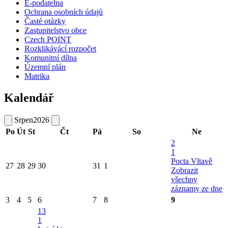
E-podatelna
Ochrana osobních údajů
Časté otázky
Zastupitelstvo obce
Czech POINT
Rozklikávácí rozpočet
Komunitní dílna
Územní plán
Matrika
Kalendář
Srpen
2026
Po
Út
St
Čt
Pá
So
Ne
2
1
Pocta Vltavě
27
28
29
30
31
1
Zobrazit
všechny
záznamy ze dne
3
4
5
6
7
8
9
13
1