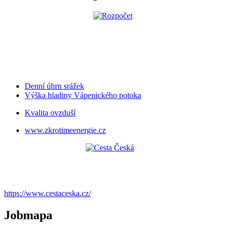
Denní úhrn srážek
Výška hladiny Vápenického potoka
Kvalita ovzduší
www.zkrotimeenergie.cz
https://www.cestaceska.cz/
Jobmapa