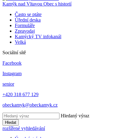
Kamýk nad Vltavou
Obec s historií
Často se ptáte
Úřední deska
Formuláře
Zpravodaj
Kamýcký TV infokanál
Velká
Sociální sítě
Facebook
Instagram
senior
+420 318 677 129
obeckamyk@obeckamyk.cz
Hledaný výraz
Hledat
rozšířené vyhledávání