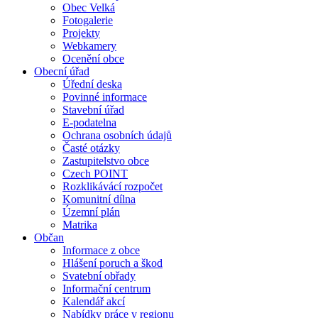
Obec Velká
Fotogalerie
Projekty
Webkamery
Ocenění obce
Obecní úřad
Úřední deska
Povinné informace
Stavební úřad
E-podatelna
Ochrana osobních údajů
Časté otázky
Zastupitelstvo obce
Czech POINT
Rozklikávácí rozpočet
Komunitní dílna
Územní plán
Matrika
Občan
Informace z obce
Hlášení poruch a škod
Svatební obřady
Informační centrum
Kalendář akcí
Nabídky práce v regionu