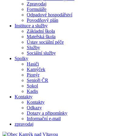
Zpravodaj
Formuláře
Odpadové hospodářství
Povodňový plán
Instituce a služby
Základní škola
Mateřská škola
Ústav sociální péče
Služby
Sociální služby
Spolky
Hasiči
Kamýček
Pionýr
Senioři ČR
Sokol
Kadis
Kontakty
Kontakty
Odkazy
Dotazy a připomínky
Informační e-mail
zpravodaj