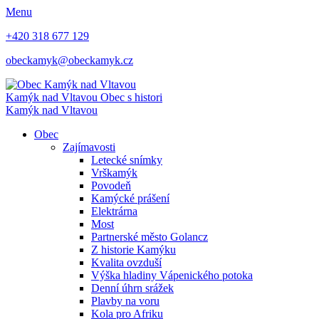
Menu
+420 318 677 129
obeckamyk@obeckamyk.cz
Kamýk nad Vltavou
Obec s histori
Kamýk nad Vltavou
Obec
Zajímavosti
Letecké snímky
Vrškamýk
Povodeň
Kamýcké prášení
Elektrárna
Most
Partnerské město Golancz
Z historie Kamýku
Kvalita ovzduší
Výška hladiny Vápenického potoka
Denní úhrn srážek
Plavby na voru
Kola pro Afriku