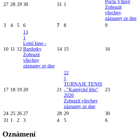
Pocta Vltavě
27
28
29
30
31
1
Zobrazit
všechny
záznamy ze dne
3
4
5
6
7
8
9
13
1
Letní kino -
10
11
12
Bardotky
14
15
16
Zobrazit
všechny
záznamy ze dne
22
1
TURNAJE TENIS
17
18
19
20
21
- "Kamýcké léto"
23
2026
Zobrazit všechny
záznamy ze dne
24
25
26
27
28
29
30
31
1
2
3
4
5
6
Oznámení