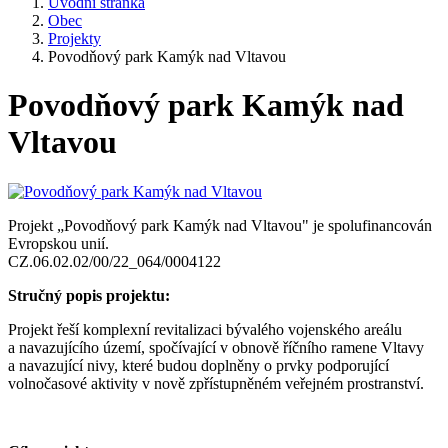
Úvodní stránka
Obec
Projekty
Povodňový park Kamýk nad Vltavou
Povodňový park Kamýk nad
Vltavou
Projekt „Povodňový park Kamýk nad Vltavou" je spolufinancován
Evropskou unií.
CZ.06.02.02/00/22_064/0004122
Stručný popis projektu:
Projekt řeší komplexní revitalizaci bývalého vojenského areálu
a navazujícího území, spočívající v obnově říčního ramene Vltavy
a navazující nivy, které budou doplněny o prvky podporující
volnočasové aktivity v nově zpřístupněném veřejném prostranství.