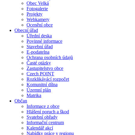
Obec Velká
Fotogalerie
Projekty
Webkamery
Ocenění obce
Obecní úřad
Úřední deska
Povinné informace
Stavební úřad
E-podatelna
Ochrana osobních údajů
Časté otázky
Zastupitelstvo obce
Czech POINT
Rozklikávácí rozpočet
Komunitní dílna
Územní plán
Matrika
Občan
Informace z obce
Hlášení poruch a škod
Svatební obřady
Informační centrum
Kalendář akcí
Nabídky práce v regionu