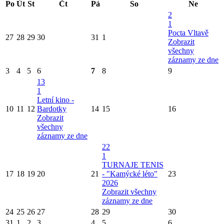
Po
Út
St
Čt
Pá
So
Ne
2
1
Pocta Vltavě
27
28
29
30
31
1
Zobrazit
všechny
záznamy ze dne
3
4
5
6
7
8
9
13
1
Letní kino -
10
11
12
Bardotky
14
15
16
Zobrazit
všechny
záznamy ze dne
22
1
TURNAJE TENIS
17
18
19
20
21
- "Kamýcké léto"
23
2026
Zobrazit všechny
záznamy ze dne
24
25
26
27
28
29
30
31
1
2
3
4
5
6