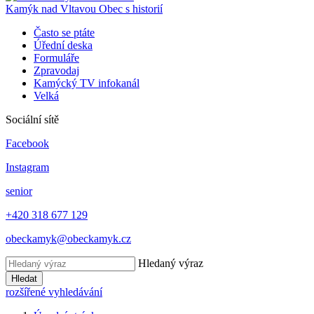
Kamýk nad Vltavou
Obec s historií
Často se ptáte
Úřední deska
Formuláře
Zpravodaj
Kamýcký TV infokanál
Velká
Sociální sítě
Facebook
Instagram
senior
+420 318 677 129
obeckamyk@obeckamyk.cz
Hledaný výraz
Hledat
rozšířené vyhledávání