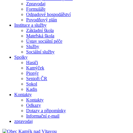
Zpravodaj
Formuláře
Odpadové hospodářství
Povodňový plán
Instituce a služby
Základní škola
Mateřská škola
Ústav sociální péče
Služby
Sociální služby
Spolky
Hasiči
Kamýček
Pionýr
Senioři ČR
Sokol
Kadis
Kontakty
Kontakty
Odkazy
Dotazy a připomínky
Informační e-mail
zpravodaj