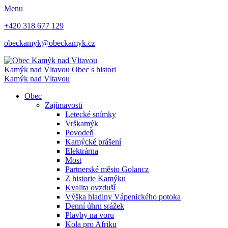
Menu
+420 318 677 129
obeckamyk@obeckamyk.cz
Kamýk nad Vltavou
Obec s histori
Kamýk nad Vltavou
Obec
Zajímavosti
Letecké snímky
Vrškamýk
Povodeň
Kamýcké prášení
Elektrárna
Most
Partnerské město Golancz
Z historie Kamýku
Kvalita ovzduší
Výška hladiny Vápenického potoka
Denní úhrn srážek
Plavby na voru
Kola pro Afriku