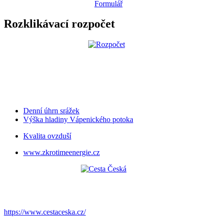
Formulář
Rozklikávací rozpočet
Denní úhrn srážek
Výška hladiny Vápenického potoka
Kvalita ovzduší
www.zkrotimeenergie.cz
https://www.cestaceska.cz/