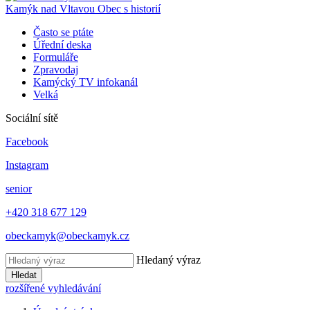
Kamýk nad Vltavou
Obec s historií
Často se ptáte
Úřední deska
Formuláře
Zpravodaj
Kamýcký TV infokanál
Velká
Sociální sítě
Facebook
Instagram
senior
+420 318 677 129
obeckamyk@obeckamyk.cz
Hledaný výraz
Hledat
rozšířené vyhledávání