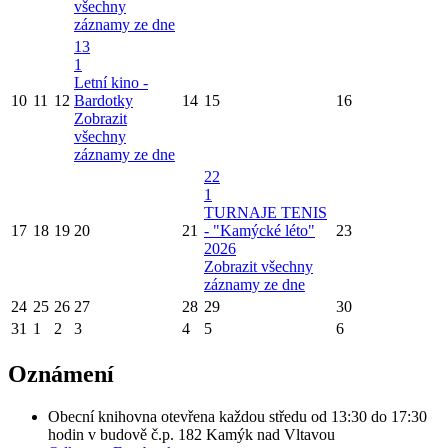
všechny
záznamy ze dne
13
1
Letní kino -
10
11
12
Bardotky
14
15
16
Zobrazit
všechny
záznamy ze dne
22
1
TURNAJE TENIS
17
18
19
20
21
- "Kamýcké léto"
23
2026
Zobrazit všechny
záznamy ze dne
24
25
26
27
28
29
30
31
1
2
3
4
5
6
Oznámení
Obecní knihovna otevřena každou středu od 13:30 do 17:30
hodin v budově č.p. 182 Kamýk nad Vltavou