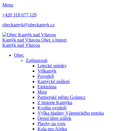
Menu
+420 318 677 129
obeckamyk@obeckamyk.cz
Kamýk nad Vltavou
Obec s histori
Kamýk nad Vltavou
Obec
Zajímavosti
Letecké snímky
Vrškamýk
Povodeň
Kamýcké prášení
Elektrárna
Most
Partnerské město Golancz
Z historie Kamýku
Kvalita ovzduší
Výška hladiny Vápenického potoka
Denní úhrn srážek
Plavby na voru
Kola pro Afriku