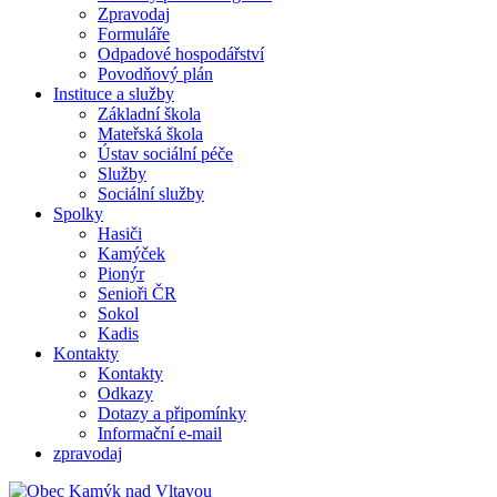
Zpravodaj
Formuláře
Odpadové hospodářství
Povodňový plán
Instituce a služby
Základní škola
Mateřská škola
Ústav sociální péče
Služby
Sociální služby
Spolky
Hasiči
Kamýček
Pionýr
Senioři ČR
Sokol
Kadis
Kontakty
Kontakty
Odkazy
Dotazy a připomínky
Informační e-mail
zpravodaj