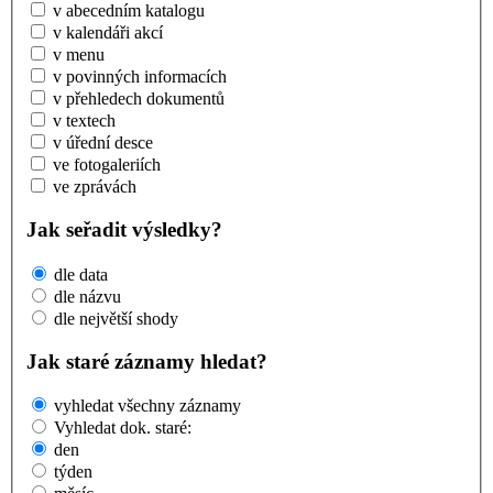
v abecedním katalogu
v kalendáři akcí
v menu
v povinných informacích
v přehledech dokumentů
v textech
v úřední desce
ve fotogaleriích
ve zprávách
Jak seřadit výsledky?
dle data
dle názvu
dle největší shody
Jak staré záznamy hledat?
vyhledat všechny záznamy
Vyhledat dok. staré:
den
týden