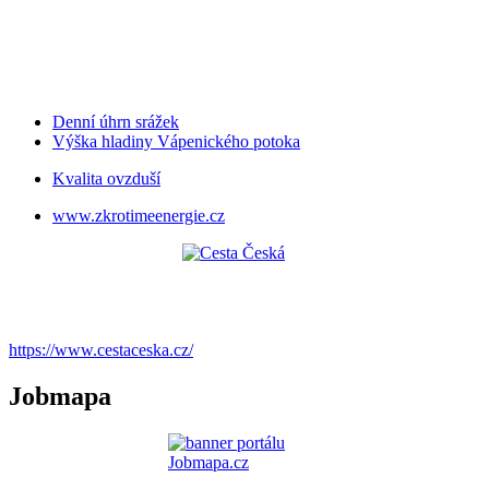
Denní úhrn srážek
Výška hladiny Vápenického potoka
Kvalita ovzduší
www.zkrotimeenergie.cz
https://www.cestaceska.cz/
Jobmapa