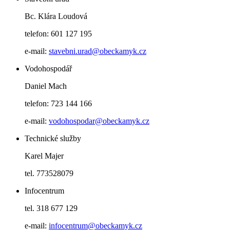
Bc. Klára Loudová
telefon: 601 127 195
e-mail:
stavebni.urad@obeckamyk.cz
Vodohospodář
Daniel Mach
telefon: 723 144 166
e-mail:
vodohospodar@obeckamyk.cz
Technické služby
Karel Majer
tel. 773528079
Infocentrum
tel. 318 677 129
e-mail:
infocentrum@obeckamyk.cz