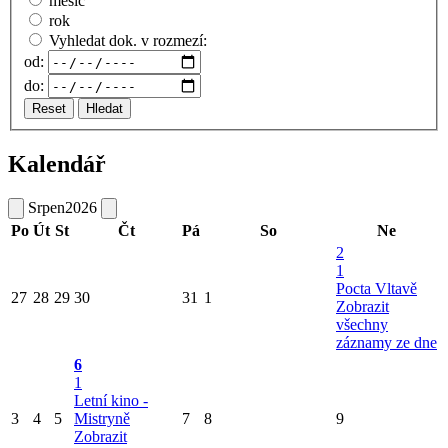
měsíc
rok
Vyhledat dok. v rozmezí:
od:
do:
Reset
Hledat
Kalendář
Srpen
2026
Po
Út
St
Čt
Pá
So
Ne
2
1
Pocta Vltavě
27
28
29
30
31
1
Zobrazit
všechny
záznamy ze dne
6
1
Letní kino -
3
4
5
Mistryně
7
8
9
Zobrazit