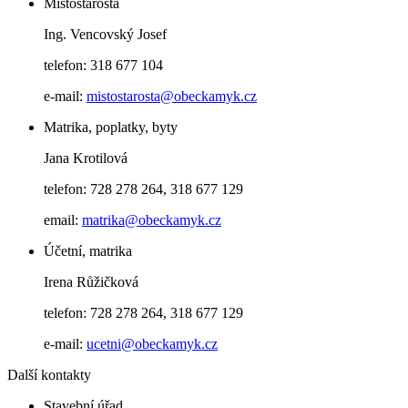
Místostarosta
Ing. Vencovský Josef
telefon: 318 677 104
e-mail:
mistostarosta@obeckamyk.cz
Matrika, poplatky, byty
Jana Krotilová
telefon: 728 278 264, 318 677 129
email:
matrika@obeckamyk.cz
Účetní, matrika
Irena Růžičková
telefon: 728 278 264, 318 677 129
e-mail:
ucetni@obeckamyk.cz
Další kontakty
Stavební úřad