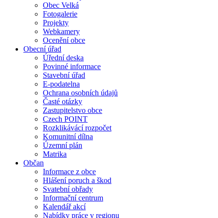
Obec Velká
Fotogalerie
Projekty
Webkamery
Ocenění obce
Obecní úřad
Úřední deska
Povinné informace
Stavební úřad
E-podatelna
Ochrana osobních údajů
Časté otázky
Zastupitelstvo obce
Czech POINT
Rozklikávácí rozpočet
Komunitní dílna
Územní plán
Matrika
Občan
Informace z obce
Hlášení poruch a škod
Svatební obřady
Informační centrum
Kalendář akcí
Nabídky práce v regionu